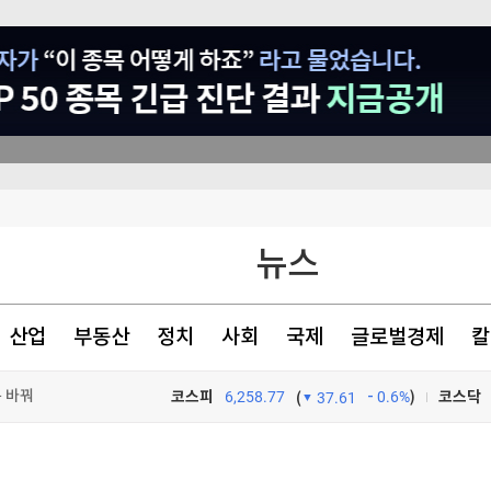
공키로
뉴스
산업
부동산
정치
사회
국제
글로벌경제
칼
름 바꿔
코스피
6,258.77
0.6%
)
코스닥
(
37.61
TV프로그램
와우