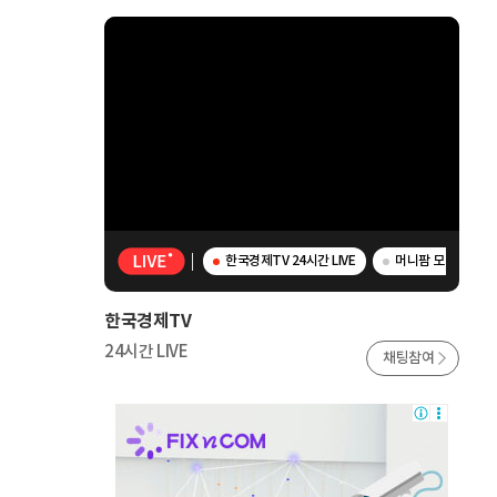
한국경제TV 24시간 LIVE
머니팜 모닝라이브 
한국경제TV
24시간 LIVE
채팅참여