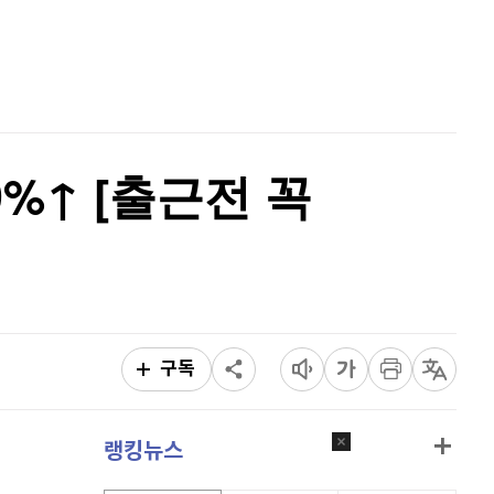
퀀텀
939
(
1.4%
)
홈
AI추천
이더리움 클래식
9,125
(
-0.72%
)
품
마켓이슈
특징주
이벤트
비트코인
91,185,000
(
-0.36%
)
9%↑ [출근전 꼭
구독
랭킹뉴스