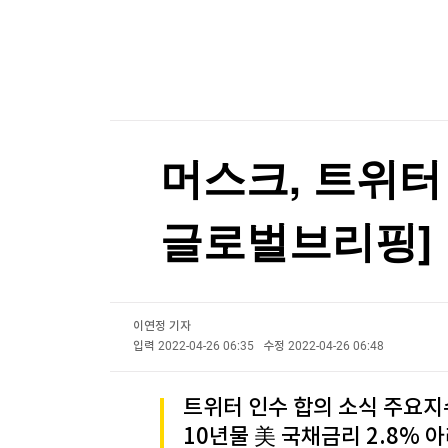
한국경제TV
뉴스홈
美, 우파 집권 콜롬비아에 안보지원 10억달러 제
머니팜 모닝라이브
증권
굿모닝 작전
금융
美, 우파 집권 콜롬비아에 안보지원 10억달러 제
오늘장 뭐사지?
부동산
[오후5시] 뉴스플러스
사회
온로드 (ON ROAD) 인사이트
글로벌경제
머스크, 트위터 
랭킹뉴스
글로벌브리핑]
미네르바아카데미
증권 데이터
이연정 기자
스페셜강의
특징주 뉴스
입력
2022-04-26 06:35
수정
2022-04-26 06:48
투자/재테크
매매신호 (랭킹100
부동산/세무
투자분석
트위터 인수 합의 소식 주요지
산업
국내증시
10년물 美 국채금리 2.8% 
[모집-3기-] 돈버는 트레이딩 투자 북클럽
환율