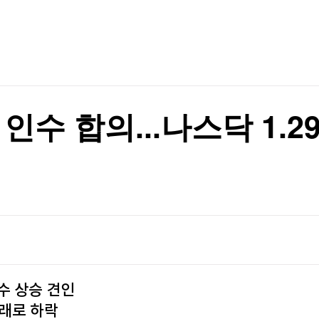
TV홈
무료방송
전체뉴스
공키로
증권
파트너스
경제
종목핫라인
추천 상
산업
공키로
경제
오늘의 
정치
생활경제
수익후기
국제
기업·CEO
이벤트
칼럼·연재
인수 합의...나스닥 1.2
특집방송
전체 프로그램
채널/편성
지역별채널
)
편성표
수 상승 견인
아래로 하락