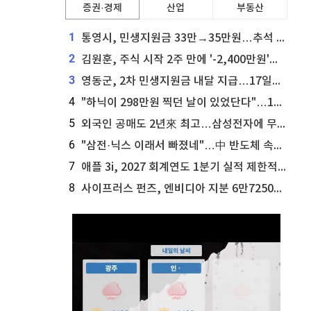
증권·경제
산업
부동산
1
통영시, 민생지원금 33만→35만원…추석 전 푼다
2
김원훈, 주식 시작 2주 만에 '-2,400만원'…"차 한 대 값 날렸다"
3
영동군, 2차 민생지원금 내달 지급…17일부터 신청 접수
4
"하닉이 298만원 찍던 날이 있었단다"…100만 클릭 '전래동화' 정체
5
외국인 공매도 2년來 최고…삼성전자에 무슨일이 [B급기자의 B급리포트]
6
"삼전·닉스 이래서 빠졌네"…中 반도체 속사정 [B급기자의 B급리포트]
7
애플 3i, 2027 회계연도 1분기 실적 제한적 검토 통과
8
사이프러스 펀즈, 엔비디아 지분 6만7250주 매각