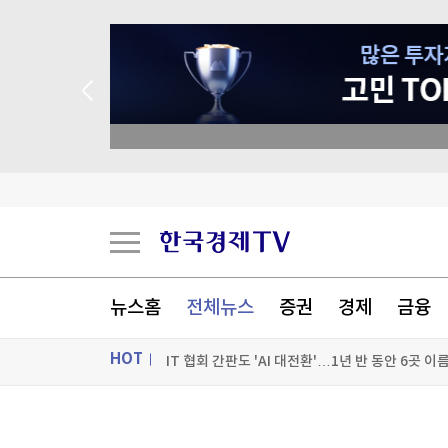
종목 무료 정밀 진단
美, 우파 집권 콜롬비아에 안보지원 10억달러 제
크래프톤, 인간관계 잘 아는 '로봇 두뇌' 만든다
크래프톤, 인간관계 잘 아는 '로봇 두뇌' 만든다
뉴스홈
전체뉴스
증권
경제
금융
IT 협회 간판도 'AI 대전환'…1년 반 동안 6곳 이
HOT
[포토+] 박정민, '멋짐 가득한 모습~'
"나야, '흑백요리사' 시즌3"
ON AIR
뉴스
[온에어] 국고처 2부