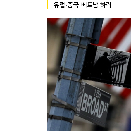
[할인50%] 한·미 투자 올인원 클래스
해외증시
유럽·중국·베트남 하락