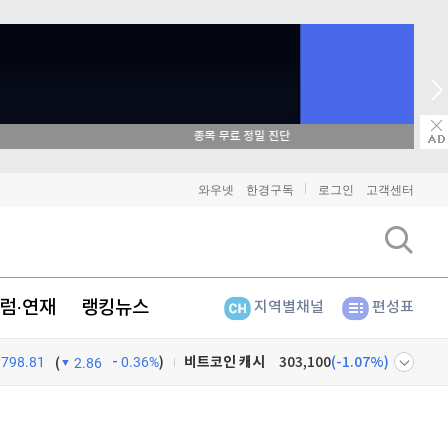
매일 매일 꽝 없는 룰렛 이벤트
비트코인
91,185,000
(
-0.36%
)
와우넷
한경구독
로그인
고객센터
이더리움
2,694,000
(
-0.34%
)
리플
1,452
(
-1.04%
)
럼·연재
랭킹뉴스
지역별채널
편성표
비트코인 캐시
303,100
(
-1.07%
)
798.81
0.36%
)
이오스
896
(
-0.45%
)
(
2.86
비트코인 골드
1,313
(
-763.82%
)
넷
주식창