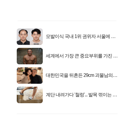
모발이식 국내 1위 권위자 서울에 있
었다..
세계에서 가장 큰 중요부위를 가진 남
자의 진실
대한민국을 뒤흔든 29cm 괴물남의
진실
계단 내려가다 '철렁'... 발목 꺾이는 이
유