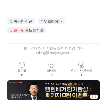
귀국한 이근
우크라이나
와우넷
오늘장전략
한국경제TV 디지털뉴스부 이휘경 기자
ddehg@hankyungtv.com
좋아요
싫어요
후속기사 원해요
11
9
1
3
/
5