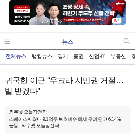
5
/
5
뉴스
홈
전체뉴스
랭킹뉴스
경제
증권
산업·IT
부동산
귀국한 이근 "우크라 시민권 거절…
벌 받겠다"
와우넷
오늘장전략
스페이스X, 최대 9.1억주 보호예수 해제 우려 딛고 6.14%
급등 - 와우넷 오늘장전략