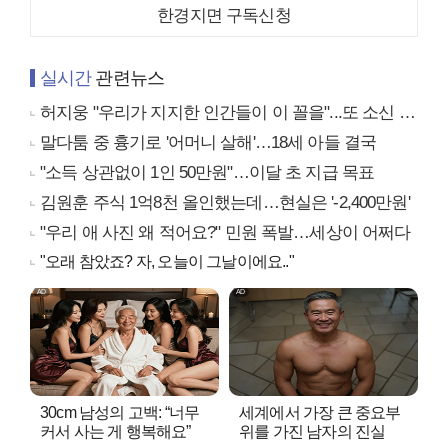
한경지면 구독신청
실시간
관련뉴스
허지웅 "우리가 지지한 인간들이 이 꼴을"...또 소신 발언
말다툼 중 흉기로 '어머니 살해'…18세 아들 결국
"소득 상관없이 1인 50만원"…이달 초 지급 목표
김원훈 주식 1억8천 올인했는데…현실은 '-2,400만원'
"우리 애 사진 왜 적어요?" 민원 폭발…세상이 어쩌다
"오래 참았죠? 자, 오늘이 그날이에요.."
30cm 남성의 고백: “너무
세계에서 가장 큰 중요부
커서 사는 게 행복해요”
위를 가진 남자의 진실