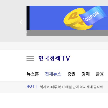
종목 무료 정밀 진단
팔란티어의 경고…스페이스X, 저점 찍었나[박신영
팔란티어의 경고…스페이스X, 저점 찍었나[박신영
美, 쿠바 고사작전 성공할까…국무장관 "인내와 
뉴스홈
전체뉴스
증권
경제
금융
멕시코-페루 약 10개월 만에 외교 재개 공식화
HOT
[포토+] 박정민, '멋짐 가득한 모습~'
"나야, '흑백요리사' 시즌3"
ON AIR
뉴스
[온에어] 더 워룸