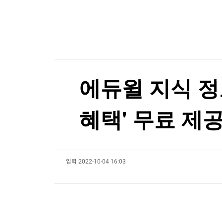
한국경제TV
뉴스홈
팔란티어의 경고…스페이스X, 저점 찍었나[박신영
머니팜 모닝라이브
증권
굿모닝 작전
금융
팔란티어의 경고…스페이스X, 저점 찍었나[박신영
오늘장 뭐사지?
부동산
[오후5시] 뉴스플러스
사회
온로드 (ON ROAD) 인사이트
글로벌경제
에듀윌 지식 정
랭킹뉴스
혜택' 무료 제
미네르바아카데미
증권 데이터
입력
2022-10-04 16:03
스페셜강의
특징주 뉴스
투자/재테크
매매신호 (랭킹100
부동산/세무
투자분석
산업
국내증시
[모집-3기-] 돈버는 트레이딩 투자 북클럽
환율