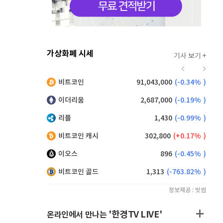
가상화폐 시세
기사 보기 +
913
(
-0.33%
)
비트코인
91,043,000
(
-0.34%
)
,120
(
-0.05%
)
이더리움
2,687,000
(
-0.19%
)
리플
1,430
(
-0.99%
)
비트코인 캐시
302,800
(
0.17%
)
이오스
896
(
-0.45%
)
비트코인 골드
1,313
(
-763.82%
)
정보제공 : 빗썸
'한경TV LIVE'
온라인에서 만나는