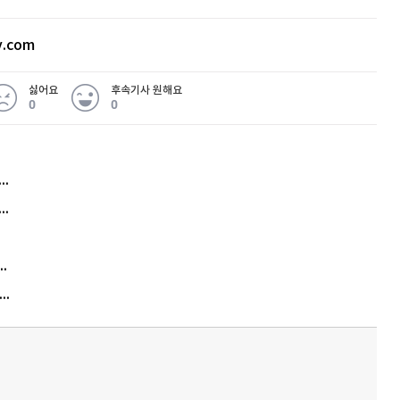
v.com
싫어요
후속기사 원해요
0
0
허지웅 "우리가 지지한 인간들이 이 꼴을"...또 소신 발언
아내 가출하자 성매매女 불러 음주, 아들 살해한 30대
김원훈 주식 1억8천 올인했는데…현실은 '-2,400만원'
"우리 애 사진 왜 적어요?" 민원 폭발…세상이 어쩌다