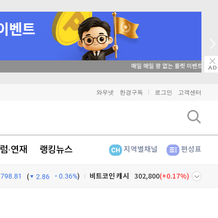
매일 매일 꽝 없는 룰렛 이벤트
비트코인
91,043,000
(
-0.34%
)
와우넷
한경구독
로그인
고객센터
이더리움
2,687,000
(
-0.19%
)
리플
1,430
(
-0.99%
)
럼·연재
랭킹뉴스
지역별채널
편성표
비트코인 캐시
302,800
(
0.17%
)
798.81
0.36%
)
이오스
896
(
-0.45%
)
(
2.86
비트코인 골드
1,313
(
-763.82%
)
넷
주식창