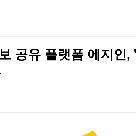
TV홈
무료방송
전체뉴스
의 개장전 요것만]
증권
파트너스
경제
종목핫라인
추천 상
산업
의 개장전 요것만]
경제
오늘의 
정치
생활경제
수익후기
국제
기업·CEO
이벤트
칼럼·연재
보 공유 플랫폼 에지인, 
특집방송
전체 프로그램
공
채널/편성
지역별채널
)
편성표