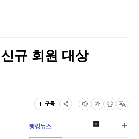
퀀텀
913
(
-0.33%
)
홈
AI추천
이더리움 클래식
9,120
(
-0.05%
)
품
마켓이슈
특징주
이벤트
비트코인
91,043,000
(
-0.34%
)
'신규 회원 대상
구독
랭킹뉴스