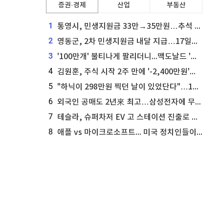
증권·경제
산업
부동산
1
통영시, 민생지원금 33만→35만원…추석 전 푼다
2
영동군, 2차 민생지원금 내달 지급…17일부터 신청 접수
3
'100만개' 불티나게 팔리더니...맥도날드 '충주찰옥수수버거' 돌연 판매 종료
4
김원훈, 주식 시작 2주 만에 '-2,400만원'…"차 한 대 값 날렸다"
5
"하닉이 298만원 찍던 날이 있었단다"…100만 클릭 '전래동화' 정체
6
외국인 공매도 2년來 최고…삼성전자에 무슨일이 [B급기자의 B급리포트]
7
테슬라, 슈퍼차저 EV 고 스테이션 진출로 주가 상승
8
애플 vs 마이크로소프트... 미국 정치인들이 사들이는 빅테크 주식은?