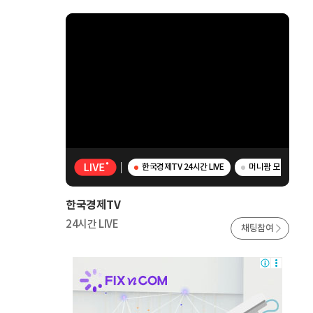
한국경제TV 24시간 LIVE
머니팜 모닝라이브 
한국경제TV
24시간 LIVE
채팅참여