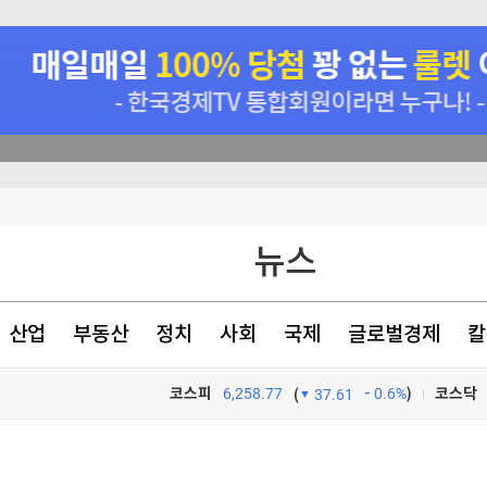
의 개장전 요것만]
뉴스
의 개장전 요것만]
끈기로 옥죌 것"
산업
부동산
정치
사회
국제
글로벌경제
칼
코스피
6,258.77
0.6%
)
코스닥
(
37.61
TV프로그램
와우