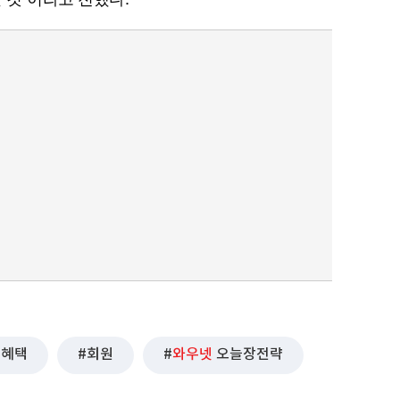
퀀텀
이더리움 클래식
9
혜택
회원
와우넷
오늘장전략