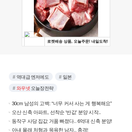
역대급 엔저에도
일본
와우넷
오늘장전략
30cm 남성의 고백: “너무 커서 사는 게 행복해요”
오산 신축 아파트, 선착순 ‘반값’ 분양 시작..
동작구 사당 집값 거품 빠졌다.. 6억대 신축 분양!
아내 몰래 처형과 목욕한 남자.. 충격!