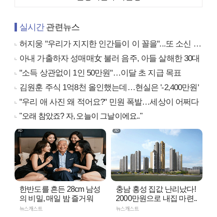
실시간
관련뉴스
허지웅 "우리가 지지한 인간들이 이 꼴을"...또 소신 발언
아내 가출하자 성매매女 불러 음주, 아들 살해한 30대
"소득 상관없이 1인 50만원"…이달 초 지급 목표
김원훈 주식 1억8천 올인했는데…현실은 '-2,400만원'
"우리 애 사진 왜 적어요?" 민원 폭발…세상이 어쩌다
"오래 참았죠? 자, 오늘이 그날이에요.."
한반도를 흔든 28cm 남성
충남 홍성 집값 난리났다!
의 비밀, 매일 밤 즐거워
2000만원으로 내집 마련..
뉴스캐스트
뉴스캐스트