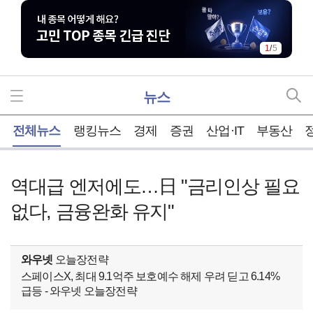
1
/
5
뉴스
홈
전체뉴스
랭킹뉴스
경제
증권
산업·IT
부동산
역대급 엔저에도…日 "금리인상 필요
없다, 금융완화 유지"
와우넷
오늘장전략
스페이스X, 최대 9.1억주 보호예수 해제 우려 딛고 6.14%
급등 - 와우넷 오늘장전략