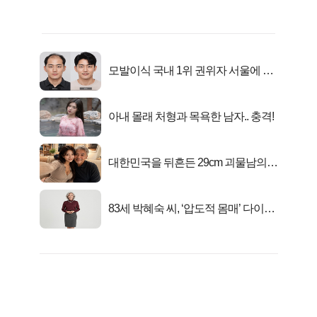
모발이식 국내 1위 권위자 서울에 있
었다..
아내 몰래 처형과 목욕한 남자.. 충격!
대한민국을 뒤흔든 29cm 괴물남의
진실
83세 박혜숙 씨, ‘압도적 몸매’ 다이어
트 신 등극