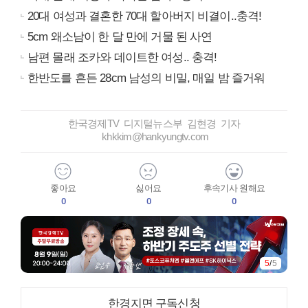
20대 여성과 결혼한 70대 할아버지 비결이..충격!
5cm 왜소남이 한 달 만에 거물 된 사연
남편 몰래 조카와 데이트한 여성.. 충격!
한반도를 흔든 28cm 남성의 비밀, 매일 밤 즐거워
한국경제TV 디지털뉴스부 김현경 기자
khkkim@hankyungtv.com
좋아요
싫어요
후속기사 원해요
0
0
0
5
/
5
한경지면 구독신청