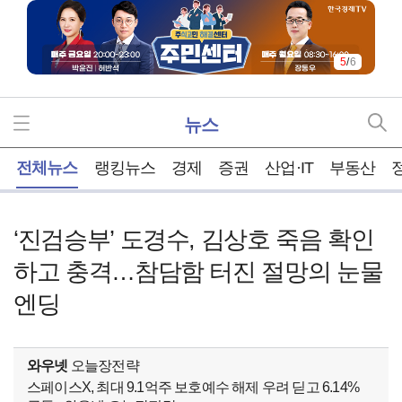
5
/
6
뉴스
홈
전체뉴스
랭킹뉴스
경제
증권
산업·IT
부동산
‘진검승부’ 도경수, 김상호 죽음 확인
하고 충격…참담함 터진 절망의 눈물
엔딩
와우넷
오늘장전략
스페이스X, 최대 9.1억주 보호예수 해제 우려 딛고 6.14%