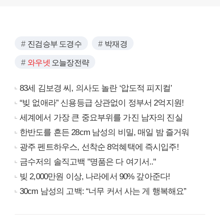
진검승부 도경수
박재경
와우넷
오늘장전략
83세 김보경 씨, 의사도 놀란 ‘압도적 피지컬’
“빚 없애라” 신용등급 상관없이 정부서 2억지원!
세계에서 가장 큰 중요부위를 가진 남자의 진실
한반도를 흔든 28cm 남성의 비밀, 매일 밤 즐거워
광주 펜트하우스, 선착순 8억혜택에 즉시입주!
금수저의 솔직고백 "명품은 다 여기서.."
빚 2,000만원 이상, 나라에서 90% 갚아준다!
30cm 남성의 고백: “너무 커서 사는 게 행복해요”