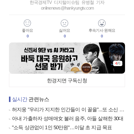
한국경제TV 디지털이슈팀 유병철 기자
onlinenews@hankyungtv.com
좋아요
싫어요
후속기사 원해요
0
0
0
4
/
6
한경지면 구독신청
실시간
관련뉴스
허지웅 "우리가 지지한 인간들이 이 꼴을"...또 소신 발언
아내 가출하자 성매매女 불러 음주, 아들 살해한 30대
"소득 상관없이 1인 50만원"…이달 초 지급 목표