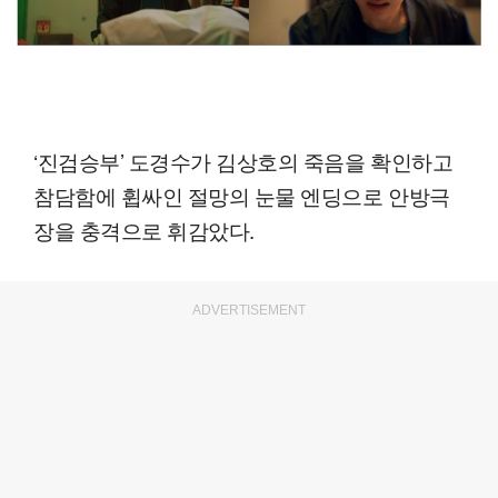
‘진검승부’ 도경수가 김상호의 죽음을 확인하고
참담함에 휩싸인 절망의 눈물 엔딩으로 안방극
장을 충격으로 휘감았다.
ADVERTISEMENT