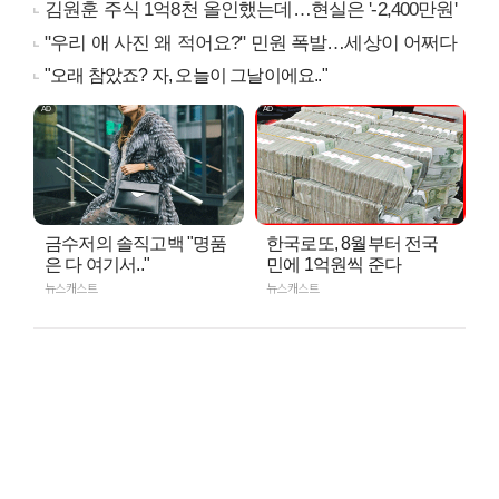
김원훈 주식 1억8천 올인했는데…현실은 '-2,400만원'
"우리 애 사진 왜 적어요?" 민원 폭발…세상이 어쩌다
"오래 참았죠? 자, 오늘이 그날이에요.."
금수저의 솔직고백 "명품
한국로또, 8월부터 전국
은 다 여기서.."
민에 1억원씩 준다
뉴스캐스트
뉴스캐스트