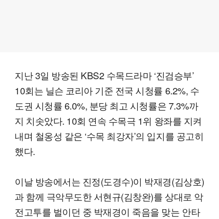
지난 3일 방송된 KBS2 수목드라마 ‘진검승부’
10회는 닐슨 코리아 기준 전국 시청률 6.2%, 수
도권 시청률 6.0%, 분당 최고 시청률은 7.3%까
지 치솟았다. 10회 연속 수목극 1위 왕좌를 지켜
내며 철옹성 같은 ‘수목 최강자’의 입지를 공고히
했다.
이날 방송에서는 진정(도경수)이 박재경(김상호)
과 함께 극악무도한 서현규(김창완)를 상대로 악
전고투를 벌이던 중 박재경이 죽음을 맞는 안타