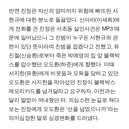
반면 진정은 자신의 엄마까지 위험에 빠뜨린 서
현규에 대한 분노로 들끓었다. 신아라(이세희)에
게 전화를 건 진정은 서초동 살인사건은 MP3 때
문에 일어났으니 그 진범이 누구든 서현규와 관
련이 있단 뜻이라며 진범을 잡겠다고 전했고, 유
진철(신승환)로부터 죽은 박예영의 집 앞 블랙박
스를 압수했던 오도환(하준)에게 향했다. 이때
서지한(유환)에게 비웃음과 모욕을 당하고 있던
오도환은 서지한을 막아섰던 진정이 블랙박스
메모리카드를 넘겨달라고 요구하자, 이전과는
달리 말없이 꺼내줬던 터. 의심스런 눈길로 쳐다
보는 진정에게 오도환은 “선을 넘었으니까”라는
의미심장한 말로 심경변화를 드러냈다.