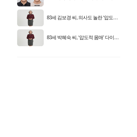
었다..
83세 김보경 씨, 의사도 놀란 ‘압도적
피지컬’
83세 박혜숙 씨, ‘압도적 몸매’ 다이어
트 신 등극