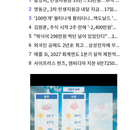
1
통영시, 민생지원금 33만→35만원…추석 전 푼다
2
영동군, 2차 민생지원금 내달 지급…17일부터 신청 접수
3
'100만개' 불티나게 팔리더니...맥도날드 '충주찰옥수수버거' 돌연 판매 종료
4
김원훈, 주식 시작 2주 만에 '-2,400만원'…"차 한 대 값 날렸다"
5
"하닉이 298만원 찍던 날이 있었단다"…100만 클릭 '전래동화' 정체
6
외국인 공매도 2년來 최고…삼성전자에 무슨일이 [B급기자의 B급리포트]
7
애플 3i, 2027 회계연도 1분기 실적 제한적 검토 통과
8
사이프러스 펀즈, 엔비디아 지분 6만7250주 매각