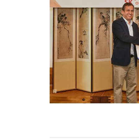
[할인50%] 한·미 투자 올인원 클래스
해외증시