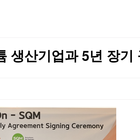
TV홈
무료방송
전체뉴스
증권
파트너스
경제
종목핫라인
추천 상
산업
경제
오늘의 
정치
생활경제
수익후기
국제
기업·CEO
이벤트
칼럼·연재
리튬 생산기업과 5년 장기
특집방송
전체 프로그램
채널/편성
지역별채널
)
편성표