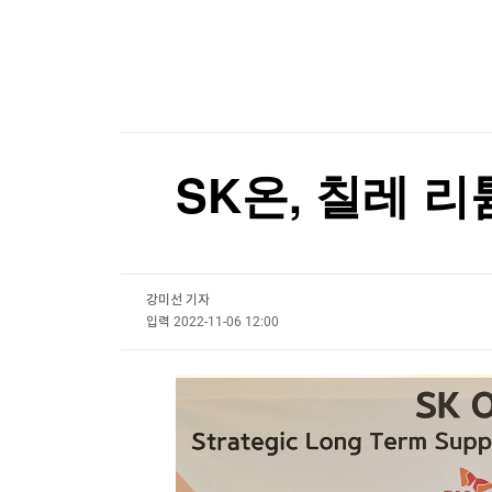
한국경제TV
뉴스홈
이번주 로또 1등은 11명…각 24억4천만원씩
머니팜 모닝라이브
증권
굿모닝 작전
금융
이번주 로또 1등은 11명…각 24억4천만원씩
오늘장 뭐사지?
부동산
[오후5시] 뉴스플러스
사회
온로드 (ON ROAD) 인사이트
글로벌경제
SK온, 칠레 
랭킹뉴스
강미선 기자
미네르바아카데미
증권 데이터
입력
2022-11-06 12:00
스페셜강의
특징주 뉴스
투자/재테크
매매신호 (랭킹100
부동산/세무
투자분석
산업
국내증시
[모집-3기-] 돈버는 트레이딩 투자 북클럽
환율