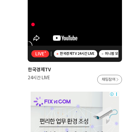
한국경제TV 24시간 LIVE
머니팜 모닝라이브 
한국경제TV
24시간 LIVE
채팅참여