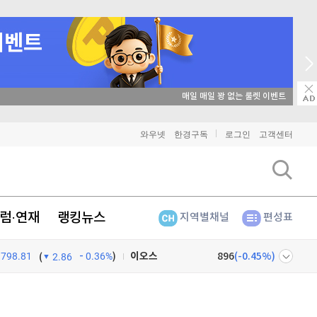
매일 매일 꽝 없는 룰렛 이벤트
비트코인
91,300,000
(
-0.05%
)
와우넷
한경구독
로그인
고객센터
이더리움
2,698,000
(
0.22%
)
리플
1,459
(
1.04%
)
럼·연재
랭킹뉴스
지역별채널
편성표
비트코인 캐시
304,200
(
0.63%
)
798.81
0.36%
)
이오스
896
(
-0.45%
)
(
2.86
비트코인 골드
1,313
(
-763.82%
)
넷
주식창