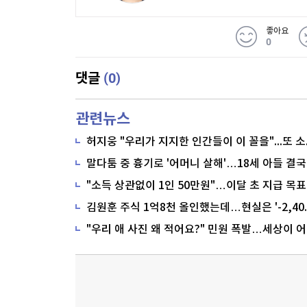
좋아요
0
(0)
댓글
관련뉴스
말다툼 중 흉기로 '어머니 살해'…18세 아들 결국
"소득 상관없이 1인 50만원"…이달 초 지급 목표