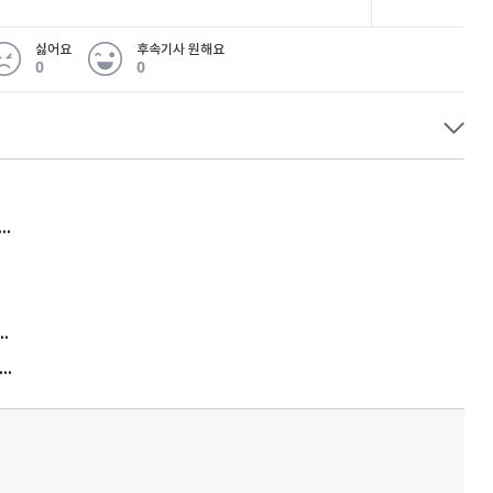
싫어요
후속기사 원해요
0
0
허지웅 "우리가 지지한 인간들이 이 꼴을"...또 소신 발언
김원훈 주식 1억8천 올인했는데…현실은 '-2,400만원'
"우리 애 사진 왜 적어요?" 민원 폭발…세상이 어쩌다