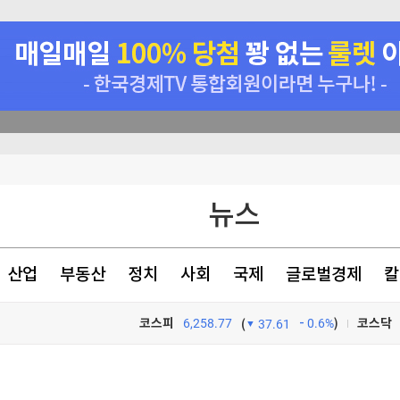
뉴스
원
(종합)
산업
부동산
정치
사회
국제
글로벌경제
칼
코스피
6,258.77
0.6%
)
코스닥
(
37.61
TV프로그램
와우