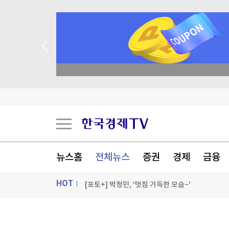
종목 무료 정밀 진단
이번주 로또 1등은 11명…각 24억4천만원씩
1236회 로또 1등 11명…당첨금 각 24억4000만
1236회 로또 1등 11명…당첨금 각 24억4천만원
뉴스홈
전체뉴스
증권
경제
금융
1236회 로또 1등 '12, 18, 21, 29, 34, 38'
HOT
[포토+] 박정민, '멋짐 가득한 모습~'
"나야, '흑백요리사' 시즌3"
ON AIR
뉴스
[온에어] 경제전쟁 꾼 시즌3