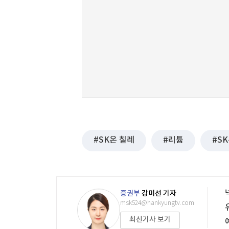
SK온 칠레
리튬
S
증권부
강미선 기자
msk524@hankyungtv.com
최신기사 보기