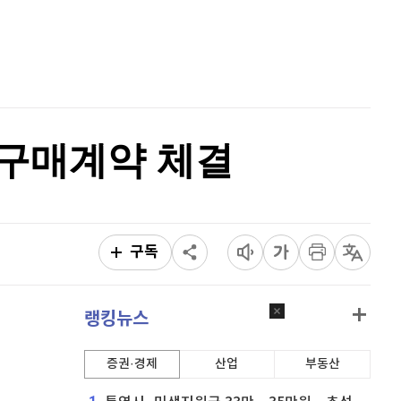
퀀텀
930
(
1.53%
)
홈
AI추천
이더리움 클래식
9,160
(
0.38%
)
품
마켓이슈
특징주
이벤트
비트코인
91,300,000
(
-0.05%
)
 구매계약 체결
구독
랭킹뉴스
증권·경제
산업
부동산