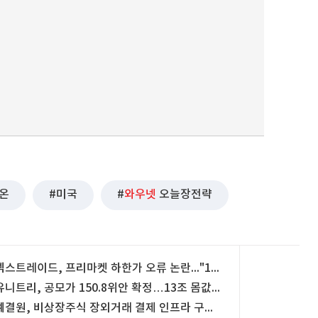
K온
미국
와우넷
오늘장전략
넥스트레이드, 프리마켓 하한가 오류 논란..."12일부터 상·하한가 주문 금지"
유니트리, 공모가 150.8위안 확정…13조 몸값으로 中 증시 입성
예결원, 비상장주식 장외거래 결제 인프라 구축..."연내 가동"