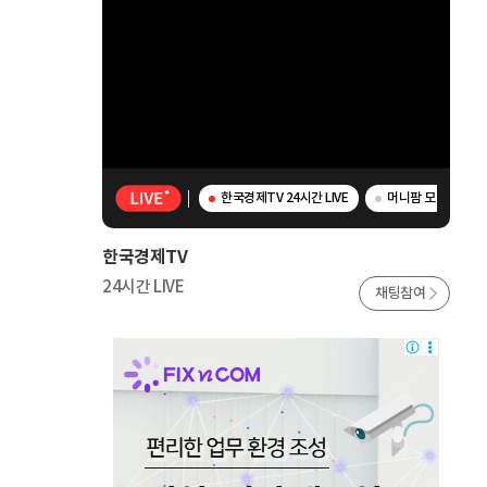
한국경제TV 24시간 LIVE
머니팜 모닝라이브 
한국경제TV
24시간 LIVE
채팅참여