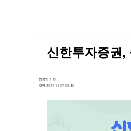
한국경제TV
뉴스홈
태평양 섬나라들 "이달말 정상회의에 대만 참석
머니팜 모닝라이브
증권
굿모닝 작전
금융
[포토+] 박정민, '멋짐 가득한 모습~'
오늘장 뭐사지?
부동산
"나야, '흑백요리사' 시즌3"
[오후5시] 뉴스플러스
사회
온로드 (ON ROAD) 인사이트
글로벌경제
[온에어] 몸쓸이야기
신한투자증권, 
랭킹뉴스
"트럼프, 두번째 국토안보장관에도 불만…'내 기조
"트럼프, 두번째 국토안보장관에도 불만…'내 기조
김종학 기자
미네르바아카데미
증권 데이터
입력
2022-11-07 09:40
스페셜강의
특징주 뉴스
투자/재테크
매매신호 (랭킹100
부동산/세무
투자분석
산업
국내증시
[모집-3기-] 돈버는 트레이딩 투자 북클럽
환율