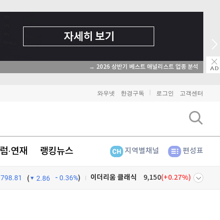
→ 2026 상반기 베스트 애널리스트 업종 분석
와우넷
한경구독
로그인
고객센터
럼·연재
랭킹뉴스
지역별채널
편성표
798.81
0.36%
)
비트코인
91,383,000
(
0.04%
)
(
2.86
이더리움
2,700,000
(
0.3%
)
넷
주식창