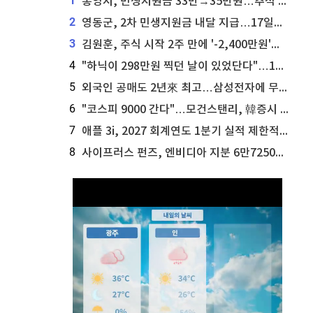
1
통영시, 민생지원금 33만→35만원…추석 전 푼다
2
영동군, 2차 민생지원금 내달 지급…17일부터 신청 접수
3
김원훈, 주식 시작 2주 만에 '-2,400만원'…"차 한 대 값 날렸다"
4
"하닉이 298만원 찍던 날이 있었단다"…100만 클릭 '전래동화' 정체
5
외국인 공매도 2년來 최고…삼성전자에 무슨일이 [B급기자의 B급리포트]
6
"코스피 9000 간다"…모건스탠리, 韓증시 '비중 유지→비중 확대'
7
애플 3i, 2027 회계연도 1분기 실적 제한적 검토 통과
8
사이프러스 펀즈, 엔비디아 지분 6만7250주 매각