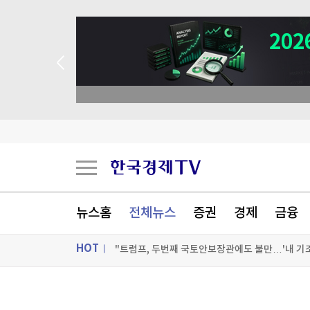
뉴스홈
전체뉴스
증권
경제
금융
HOT
"트럼프, 두번째 국토안보장관에도 불만…'내 기조
에코프로비엠, 1.2조 유증 자진정정…"니켈 제련소
ON AIR
뉴스
세계 최고령 도전 119세…"장수 비결? 일하고 건