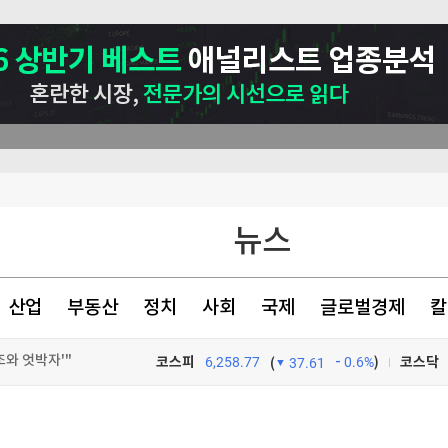
뉴스
산업
부동산
정치
사회
국제
글로벌경제
칼
와 엇박자'"
코스피
6,258.77
0.6%
)
코스닥
(
37.61
 내년 3월 완공"
TV프로그램
와우
강하게 먹는 것"