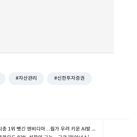
자산관리
신한투자증권
시총 1위 뺏긴 엔비디아…월가 우려 키운 AI발 '그림자 채무' [글로벌마켓 A/S]