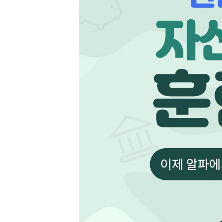
[할인50%] 한·미 투자 올인원 클래스
해외증시