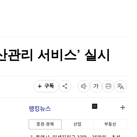
리플
1,465
(
1.45%
)
홈
AI추천
비트코인 캐시
305,000
(
0.89%
)
품
마켓이슈
특징주
이벤트
이오스
896
(
-0.45%
)
비트코인 골드
1,313
(
-763.82%
)
산관리 서비스’ 실시
퀀텀
925
(
0.98%
)
이더리움 클래식
9,150
(
0.27%
)
비트코인
91,383,000
(
0.04%
)
구독
랭킹뉴스
증권·경제
산업
부동산