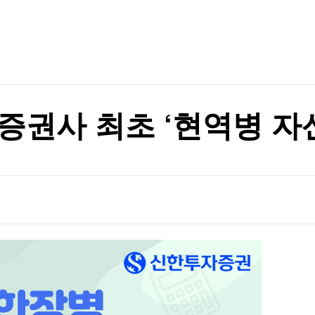
TV홈
무료방송
전체뉴스
"…중국 반발할듯
증권
파트너스
경제
종목핫라인
추천 상
산업
경제
오늘의 
정치
생활경제
수익후기
국제
기업·CEO
이벤트
칼럼·연재
증권사 최초 ‘현역병 자
특집방송
와 엇박자'"
전체 프로그램
와 엇박자'"
채널/편성
지역별채널
)
편성표