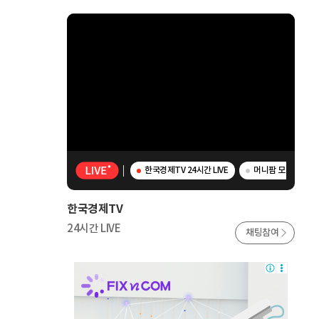
한국경제TV 24시간 LIVE
머니팜 모닝라이브 
한국경제TV
24시간 LIVE
채팅참여