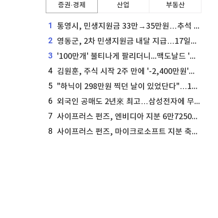
증권·경제
산업
부동산
1
통영시, 민생지원금 33만→35만원…추석 전 푼다
2
영동군, 2차 민생지원금 내달 지급…17일부터 신청 접수
3
'100만개' 불티나게 팔리더니...맥도날드 '충주찰옥수수버거' 돌연 판매 종료
4
김원훈, 주식 시작 2주 만에 '-2,400만원'…"차 한 대 값 날렸다"
5
"하닉이 298만원 찍던 날이 있었단다"…100만 클릭 '전래동화' 정체
6
외국인 공매도 2년來 최고…삼성전자에 무슨일이 [B급기자의 B급리포트]
7
사이프러스 펀즈, 엔비디아 지분 6만7250주 매각
8
사이프러스 펀즈, 마이크로소프트 지분 축소...3만3천 주 매각