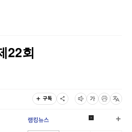
퀀텀
924
(
0.87%
)
홈
AI추천
이더리움 클래식
9,160
(
0.38%
)
품
마켓이슈
특징주
이벤트
비트코인
91,345,000
(
0%
)
제22회
구독
랭킹뉴스