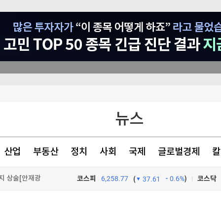
뉴스
연속 증가세
형 '이목집중'
산업
부동산
정치
사회
국제
글로벌경제
칼
1000만 외국인 몰려오는데…근절되지 않는 바가지 상술[안재광의 천만의 동네]
코스피
6,258.77
0.6%
)
코스닥
(
37.61
TV프로그램
와우