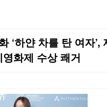
TV홈
무료방송
전체뉴스
증권
파트너스
경제
종목핫라인
추천 상
산업
경제
오늘의 
정치
생활경제
수익후기
국제
기업·CEO
이벤트
칼럼·연재
 ‘하얀 차를 탄 여자’, 
특집방송
전체 프로그램
영화제 수상 쾌거
채널/편성
지역별채널
)
편성표