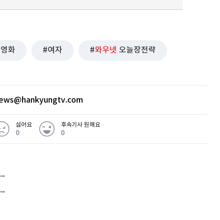
영화
여자
와우넷
오늘장전략
news@hankyungtv.com
싫어요
후속기사 원해요
0
0
허지웅 "우리가 지지한 인간들이 이 꼴을"...또 소신 발언
아내 가출하자 성매매女 불러 음주, 아들 살해한 30대