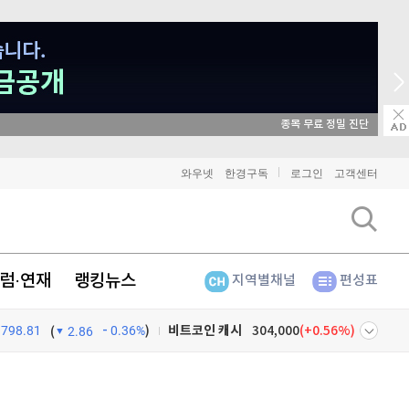
매일 매일 꽝 없는 룰렛 이벤트
비트코인
91,345,000
(
0%
)
와우넷
한경구독
로그인
고객센터
이더리움
2,694,000
(
0.07%
)
리플
1,455
(
0.76%
)
럼·연재
랭킹뉴스
지역별채널
편성표
비트코인 캐시
304,000
(
0.56%
)
798.81
0.36%
)
이오스
896
(
-0.45%
)
(
2.86
비트코인 골드
1,313
(
-763.82%
)
넷
주식창