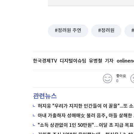
정려원 주연
정려원
한국경제TV 디지털이슈팀 유병철 기자
online
좋아요
0
관련뉴스
"소득 상관없이 1인 50만원"…이달 초 지급 목표