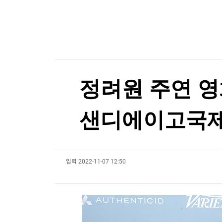
한국경제TV
뉴스홈
세계의 날씨(8월8일)
머니팜 모닝라이브
증권
굿모닝 작전
금융
세계의 날씨(8월8일)
오늘장 뭐사지?
부동산
[오후5시] 뉴스플러스
사회
온로드 (ON ROAD) 인사이트
글로벌경제
정려원 주연 영화
랭킹뉴스
샌디에이고국제
미네르바아카데미
증권 데이터
입력
2022-11-07 12:50
스페셜강의
특징주 뉴스
투자/재테크
매매신호 (랭킹100
부동산/세무
투자분석
산업
국내증시
[모집-3기-] 돈버는 트레이딩 투자 북클럽
환율