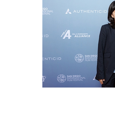
[할인50%] 한·미 투자 올인원 클래스
해외증시