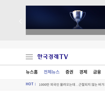
종목 무료 정밀 진단
세계의 날씨(8월8일)
中인민은행, 지난달 금 보유 20t 늘려…21개월 
'황정민 스토킹 혐의' A씨, 오는 11일 결심…檢 구
뉴스홈
전체뉴스
증권
경제
금융
HOT
[포토+] 박정민, '멋짐 가득한 모습~'
"나야, '흑백요리사' 시즌3"
ON AIR
뉴스
[온에어] 경제전쟁 꾼 시즌3