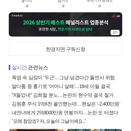
좋아요
싫어요
후속기사 원해요
0
0
0
2
/
5
한경지면 구독신청
실시간
관련뉴스
폭염 속 심장이 '두근'…그냥 넘겼다간 돌연사 위험
말다툼 중 흉기로 '어머니 살해'…18세 아들 결국
"X돌았네" 김희철 분노…논란의 현수막 결국 철거
김원훈 주식 1억8천 올인했는데…현실은 '-2,400만원'
내연녀에게 2억8000만원 연봉까지…논란 또 터졌다
"오래 참았죠? 자, 오늘이 그날이에요.."