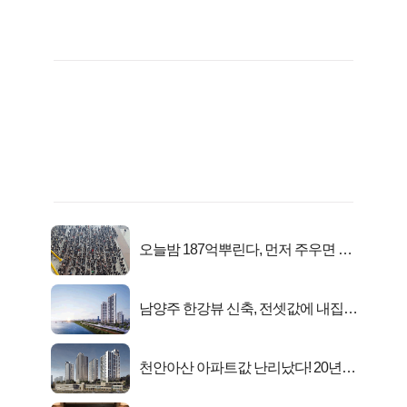
오늘밤 187억뿌린다, 먼저 주우면 최
대1억..!
남양주 한강뷰 신축, 전셋값에 내집마
련!
천안아산 아파트값 난리났다! 20년
전 분양가..