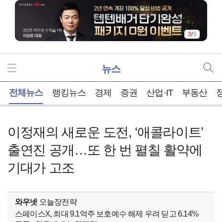
3
/
5
뉴스
홈
전체뉴스
랭킹뉴스
경제
증권
산업·IT
부동산
이정재의 새로운 도전, ‘애콜라이트’
출연진 공개…또 한 번 펼칠 활약에
기대가 고조
와우넷
오늘장전략
스페이스X, 최대 9.1억주 보호예수 해제 우려 딛고 6.14%