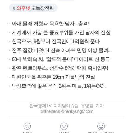
와우넷
오늘장전략
아내 몰래 처형과 목욕한 남자.. 충격!
세계에서 가장 큰 중요부위를 가진 남자의 진실
한국로또, 8월부터 전국민에 1억원씩 준다
전주 집값 미쳤다! 신축 아파트 만명 이상 몰려...
83세 박혜숙 씨, ‘압도적 몸매’ 다이어트 신 등극
광주 펜트하우스, 선착순 8억혜택에 즉시입주!
대한민국을 뒤흔든 29cm 괴물남의 진실
남성활력에 좋은 음식 2위는 마늘, 1위는OO..
한국경제TV 디지털이슈팀 유병철 기자
onlinenews@hankyungtv.com