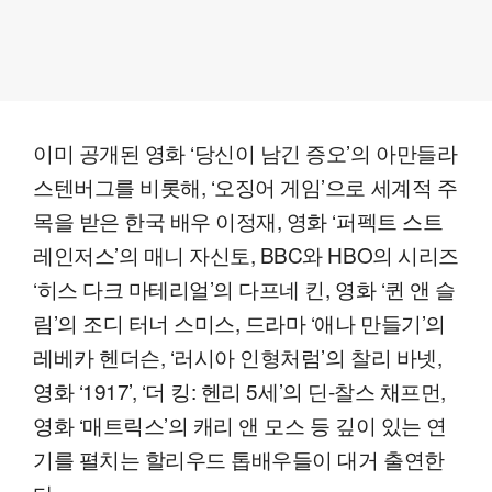
이미 공개된 영화 ‘당신이 남긴 증오’의 아만들라
스텐버그를 비롯해, ‘오징어 게임’으로 세계적 주
목을 받은 한국 배우 이정재, 영화 ‘퍼펙트 스트
레인저스’의 매니 자신토, BBC와 HBO의 시리즈
‘히스 다크 마테리얼’의 다프네 킨, 영화 ‘퀸 앤 슬
림’의 조디 터너 스미스, 드라마 ‘애나 만들기’의
레베카 헨더슨, ‘러시아 인형처럼’의 찰리 바넷,
영화 ‘1917’, ‘더 킹: 헨리 5세’의 딘-찰스 채프먼,
영화 ‘매트릭스’의 캐리 앤 모스 등 깊이 있는 연
기를 펼치는 할리우드 톱배우들이 대거 출연한