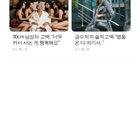
30cm 남성의 고백: “너무
금수저의 솔직고백 "명품
커서 사는 게 행복해요”
은 다 여기서.."
뉴스캐스트
뉴스캐스트