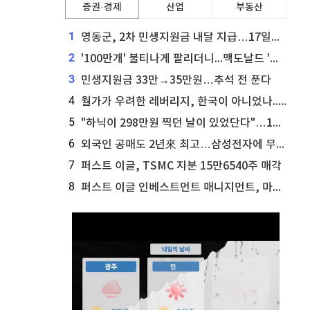
증권·경제
산업
부동산
1
영동군, 2차 민생지원금 내달 지급…17일부터 신청 접수
2
'100만개' 불티나게 팔리더니...맥도날드 '충주찰옥수수버거' 돌연 판매 종료
3
민생지원금 33만→35만원…추석 전 푼다
4
월가가 우려한 레버리지, 한국이 아니었나...'상황 인식' 못한 아셴브레너의 추락
5
"하닉이 298만원 찍던 날이 있었단다"…100만 클릭 '전래동화' 정체
6
외국인 공매도 2년來 최고…삼성전자에 무슨일이 [B급기자의 B급리포트]
7
퍼스트 이글, TSMC 지분 15만6540주 매각
8
퍼스트 이글 인베스트먼트 매니지먼트, 마이크로소프트 지분 61만5117주 늘려