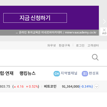
→ 온라인 투자교육은 미네르바아카데미 / minervaacademy.co.kr
와우넷
한경구독
로그인
고객센터
럼·연재
랭킹뉴스
지역별채널
편성표
803.75
0.52%
)
비트코인
91,364,000
(
-0.34%
)
(
4.16
이더리움
2,686,000
(
0.67%
)
넷
주식창