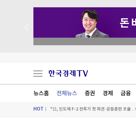
 꽝 없는 룰렛 이벤트
뉴스홈
전체뉴스
증권
경제
금융
HOT
"日, 인도에 F-2 전투기 첫 파견·공동훈련 조율…
남동발전, 폭염에 발전설비 안전운영 점검…비상
ON AIR
뉴스
국제무역선, 부두 게이트까지 마약 검사…요트는 