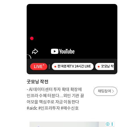
한국경제TV 24시간 LIVE
굿모닝 작전 - AI
굿모닝 작전
- AI 데이터센터 투자 확대 확장에
채팅참여
인프라 수혜 터졌다…외인 기관 끌
어모을 핵심주로 자금 이동한다
#aidc #인프라투자 #매수신호