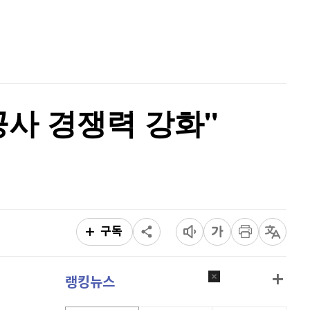
리플
1,482
(
-2.21%
)
홈
AI추천
비트코인 캐시
301,300
(
-0.97%
)
품
마켓이슈
특징주
이벤트
이오스
896
(
-0.45%
)
비트코인 골드
1,313
(
-763.82%
)
공사 경쟁력 강화"
퀀텀
915
(
0.33%
)
이더리움 클래식
9,195
(
-0.22%
)
비트코인
91,364,000
(
-0.34%
)
구독
랭킹뉴스