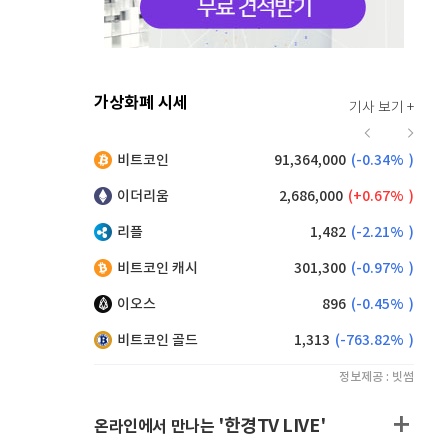
가상화폐 시세
기사 보기 +
915
(
0.33%
)
비트코인
91,364,000
(
-0.34%
)
,195
(
-0.22%
)
이더리움
2,686,000
(
0.67%
)
리플
1,482
(
-2.21%
)
비트코인 캐시
301,300
(
-0.97%
)
이오스
896
(
-0.45%
)
비트코인 골드
1,313
(
-763.82%
)
정보제공 : 빗썸
'한경TV LIVE'
온라인에서 만나는