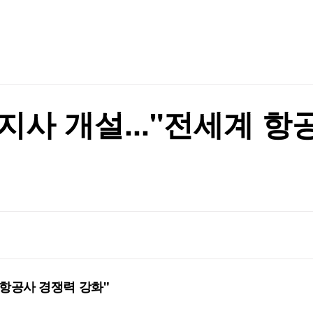
TV홈
무료방송
전체뉴스
증권
파트너스
경제
종목핫라인
추천 상
산업
경제
오늘의 
정치
생활경제
수익후기
국제
기업·CEO
이벤트
칼럼·연재
지사 개설..."전세계 항
특집방송
中 견제"
전체 프로그램
中 견제"
채널/편성
지역별채널
)
편성표
 항공사 경쟁력 강화"