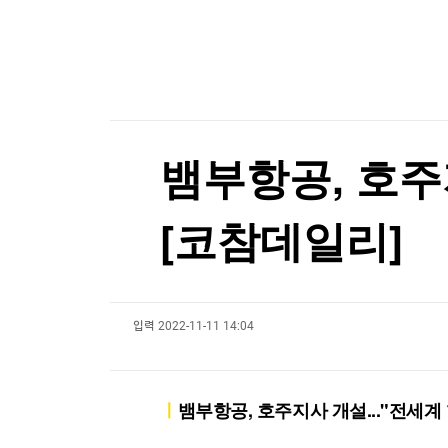
한국경제TV
뉴스홈
LG전자, 내달 IFA 2026서 차세대 AI 홈 비전 공개
머니팜 모닝라이브
증권
굿모닝 작전
금융
[포토+] 박정민, '멋짐 가득한 모습~'
오늘장 뭐사지?
부동산
"나야, '흑백요리사' 시즌3"
[오후5시] 뉴스플러스
사회
온로드 (ON ROAD) 인사이트
글로벌경제
[온에어] 마켓인사이트
뱀부항공, 호주
랭킹뉴스
"日, 인도에 F-2 전투기 첫 파견·공동훈련 조율…
[코참데일리]
"日, 인도에 F-2 전투기 첫 파견·공동훈련 조율…
미네르바아카데미
증권 데이터
입력
2022-11-11 14:04
스페셜강의
특징주 뉴스
투자/재테크
매매신호 (랭킹100
부동산/세무
투자분석
ㅣ
뱀부항공, 호주지사 개설..."전세계
산업
국내증시
[모집-3기-] 돈버는 트레이딩 투자 북클럽
환율