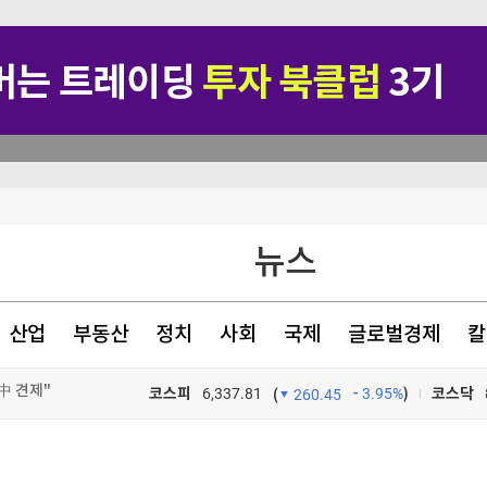
뉴스
산업
부동산
정치
사회
국제
글로벌경제
칼
中 견제"
코스피
6,337.81
3.95%
)
코스닥
(
260.45
대응반 가동
TV프로그램
와우
전수 검색