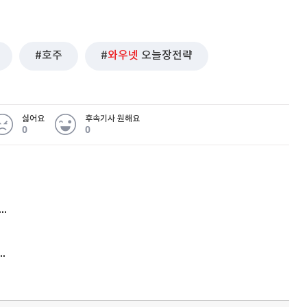
호주
와우넷
오늘장전략
싫어요
후속기사 원해요
0
0
 무슨 일
아내 가출하자 성매매女 불러 음주, 아들 살해한 30대
김원훈 주식 1억8천 올인했는데…현실은 '-2,400만원'
'비상'