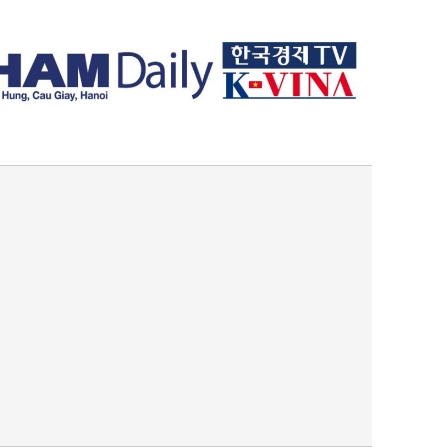
퀀텀
이더리움 클래식
9