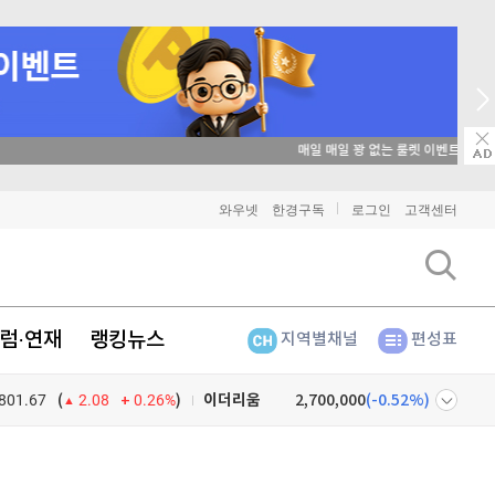
매일 매일 꽝 없는 룰렛 이벤트
와우넷
한경구독
로그인
고객센터
비트코인
91,206,000
(
-0.7%
)
럼·연재
랭킹뉴스
지역별채널
편성표
이더리움
2,700,000
(
-0.52%
)
801.67
0.26%
)
리플
1,467
(
-1.31%
)
(
2.08
비트코인 캐시
301,400
(
-0.3%
)
넷
주식창