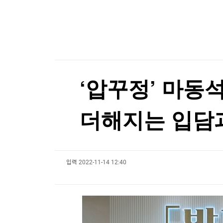
한국경제TV
뉴스홈
"나야, '흑백요리사' 시즌3"
머니팜 모닝라이브
증권
굿모닝 작전
금융
[온에어] 출발증시 1부
오늘장 뭐사지?
부동산
네이버, 2분기 영업익 5천203억원…전년비 0.2
[오후5시] 뉴스플러스
사회
온로드 (ON ROAD) 인사이트
글로벌경제
네이버, 2분기 영업익 5천203억원…전년비 0.2
‘압꾸정’ 마동
랭킹뉴스
더해지는 입담
미네르바아카데미
증권 데이터
입력
2022-11-14 12:40
스페셜강의
특징주 뉴스
투자/재테크
매매신호 (랭킹100
부동산/세무
투자분석
산업
국내증시
[모집-3기-] 돈버는 트레이딩 투자 북클럽
환율