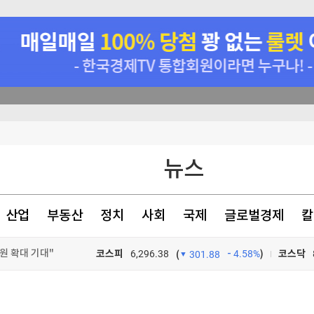
뉴스
%↓
산업
부동산
정치
사회
국제
글로벌경제
칼
원 확대 기대"
…AI 투자 영향
코스피
6,296.38
4.58%
)
코스닥
(
301.88
% 상승 마감
TV프로그램
와우