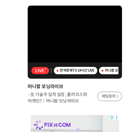
한국경제TV 24시간 LIVE
머니팜 모닝라이브 
머니팜 모닝라이브
- 美 기술주 실적 실망, 롤러코스피
채팅참여
어게인?ㅣ머니팜 모닝라이브