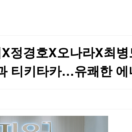
TV홈
무료방송
전체뉴스
증권
파트너스
경제
종목핫라인
추천 상
산업
경제
오늘의 
정치
%↓
생활경제
수익후기
국제
기업·CEO
이벤트
칼럼·연재
%↓
석X정경호X오나라X최병
특집방송
전체 프로그램
과 티키타카…유쾌한 에
채널/편성
지역별채널
)
편성표