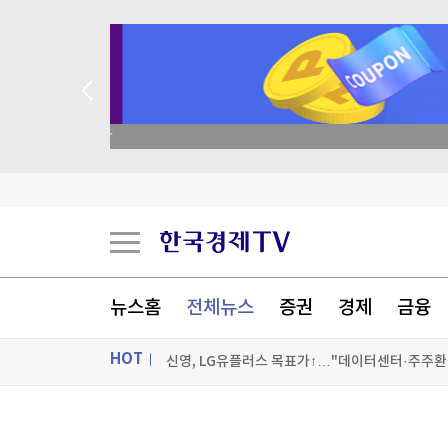
academy.co.kr
네이버, 2분기 영업익 5천203억원…전년비 0.2
뉴스홈
전체뉴스
증권
경제
금융
신영, LG유플러스 목표가↑…"데이터센터·주주환
HOT
매출 두자릿수 성장한 네이버, 영업익은 소폭 감소
추락하던 스페이스X, 9억주 보호예수 해제되자 9
ON AIR
뉴스
[포토+] 박정민, '멋짐 가득한 모습~'