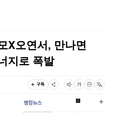
이오스
896
(
-0.45%
)
홈
AI추천
비트코인 골드
1,313
(
-763.82%
)
품
마켓이슈
특징주
이벤트
퀀텀
920
(
0%
)
이더리움 클래식
9,190
(
0.99%
)
모X오연서, 만나면
비트코인
91,206,000
(
-0.7%
)
너지로 폭발
구독
랭킹뉴스