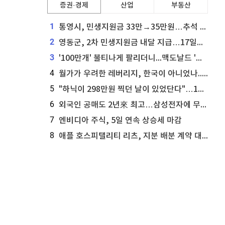
증권·경제
산업
부동산
1
통영시, 민생지원금 33만→35만원…추석 전 푼다
2
영동군, 2차 민생지원금 내달 지급…17일부터 신청 접수
3
'100만개' 불티나게 팔리더니...맥도날드 '충주찰옥수수버거' 돌연 판매 종료
4
월가가 우려한 레버리지, 한국이 아니었나...'상황 인식' 못한 아셴브레너의 추락
5
"하닉이 298만원 찍던 날이 있었단다"…100만 클릭 '전래동화' 정체
6
외국인 공매도 2년來 최고…삼성전자에 무슨일이 [B급기자의 B급리포트]
7
엔비디아 주식, 5일 연속 상승세 마감
8
애플 호스피탤리티 리츠, 지분 배분 계약 대리인 업데이트