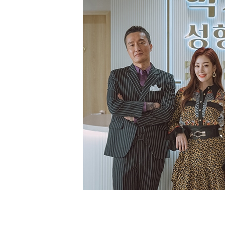
[할인50%] 한·미 투자 올인원 클래스
해외증시