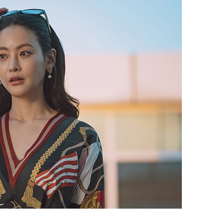
퀀텀
이더리움 클래식
9