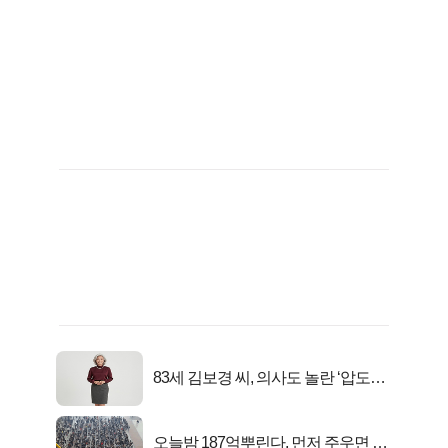
83세 김보경 씨, 의사도 놀란 ‘압도적
피지컬’
오늘밤 187억뿌린다, 먼저 주우면 최