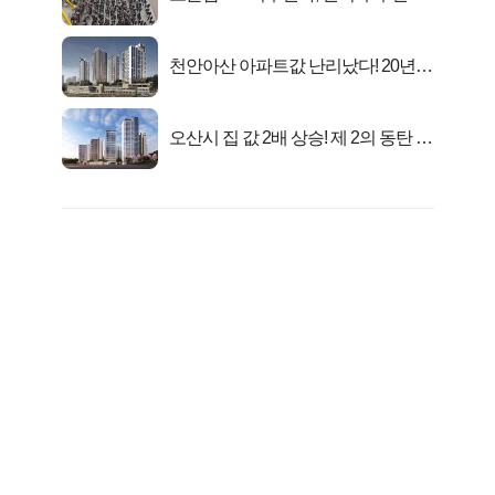
대1억..!
천안아산 아파트값 난리났다! 20년
전 분양가..
오산시 집 값 2배 상승! 제 2의 동탄 신
화..