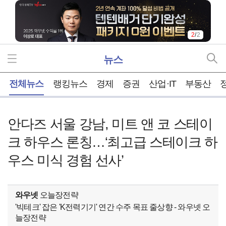
2
/
2
뉴스
홈
전체뉴스
랭킹뉴스
경제
증권
산업·IT
부동산
안다즈 서울 강남, 미트 앤 코 스테이
크 하우스 론칭…‘최고급 스테이크 하
우스 미식 경험 선사’
와우넷
오늘장전략
'빅테크' 잡은 'K전력기기' 연간 수주 목표 줄상향 - 와우넷 오
늘장전략