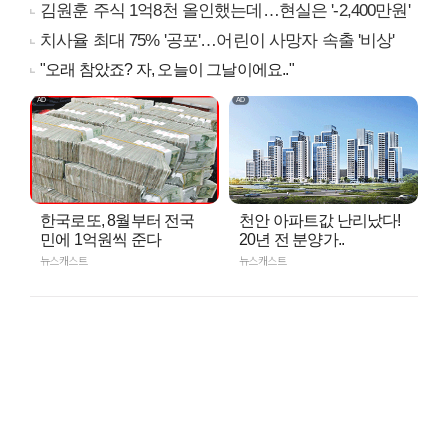
김원훈 주식 1억8천 올인했는데…현실은 '-2,400만원'
치사율 최대 75% '공포'…어린이 사망자 속출 '비상'
"오래 참았죠? 자, 오늘이 그날이에요.."
한국로또, 8월부터 전국
천안 아파트값 난리났다!
민에 1억원씩 준다
20년 전 분양가..
뉴스캐스트
뉴스캐스트