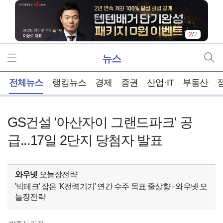
2
/
2
뉴스
홈
전체뉴스
랭킹뉴스
경제
증권
산업·IT
부동산
GS건설 '아산자이 그랜드파크' 공
급...17일 2단지 당첨자 발표
와우넷
오늘장전략
'빅테크' 잡은 'K전력기기' 연간 수주 목표 줄상향 - 와우넷 오
늘장전략