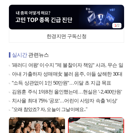
1
/
2
한경지면 구독신청
실시간
관련뉴스
'패러디 여왕' 이수지 "제 불찰이자 책임" 사과, 무슨 일
아내 가출하자 성매매女 불러 음주, 아들 살해한 30대
"소득 상관없이 1인 50만원"…이달 초 지급 목표
김원훈 주식 1억8천 올인했는데…현실은 '-2,400만원'
치사율 최대 75% '공포'…어린이 사망자 속출 '비상'
"오래 참았죠? 자, 오늘이 그날이에요.."