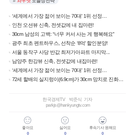
와우넷
오늘장전략
‘세계에서 가장 젊어 보이는 70대’ 1위 선정…
인천 오션뷰 신축, 전셋값에 내 집마련!
30cm 남성의 고백: “너무 커서 사는 게 행복해요”
광주 최초 펜트하우스, 선착순 ‘8억' 할인분양!
서울 동작구 사당 반값 최저가아파트 마지막...
남양주 한강뷰 신축, 전셋값에 내집마련!
‘세계에서 가장 젊어 보이는 70대’ 1위 선정…
72세 할배의 실지렁이(6.9cm)가 30cm 망치로 진화…
한국경제TV 박준식 기자
parkjs@hankyungtv.com
좋아요
싫어요
후속기사 원해요
0
0
0