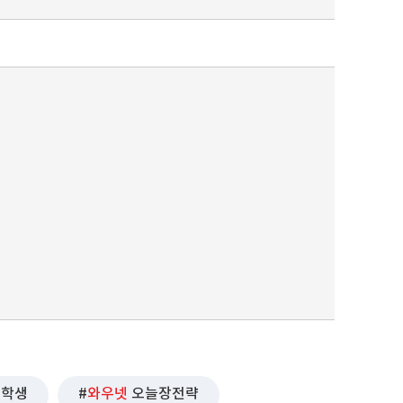
퀀텀
이더리움 클래식
9
유학생
와우넷
오늘장전략