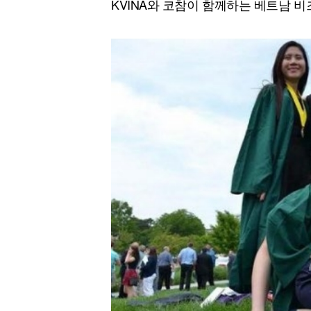
KVINA와 코참이 함께하는 베트남 
[할인50%] 한·미 투자 올인원 클래스
해외증시