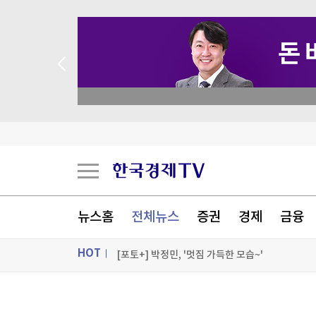
 꽝 없는 룰렛 이벤트
미래운용 "변동성 시대, 반도체 투자 밸류체인 전
영등포역 KTX 호남선 정차 확정…9월 1일부터 
개포우성1·2차, 최고 49층·1603가구로 재건축
뉴스홈
전체뉴스
증권
경제
금융
닥터나우, '컬리 출신' 전지웅 CMO 선임
HOT
[포토+] 박정민, '멋짐 가득한 모습~'
"나야, '흑백요리사' 시즌3"
ON AIR
뉴스
[온에어] 출발증시 2부