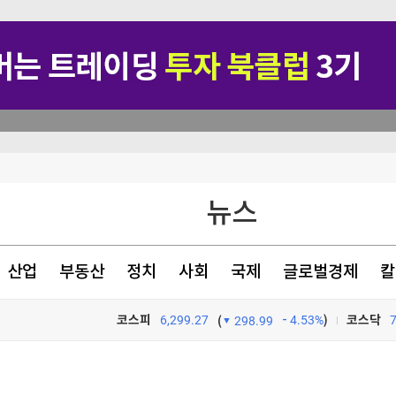
반에 분산해야"
뉴스
운행
산업
부동산
정치
사회
국제
글로벌경제
칼
코스피
6,299.27
4.53%
)
코스닥
(
298.99
TV프로그램
와우