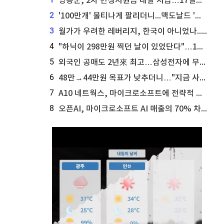
영동군, 2차 민생지원금 내달 지급…17일부터 신청 접수
2
'100만개' 불티나게 팔리더니...맥도날드 '충주찰옥수수버거' 돌연 판매 종료
3
월가가 우려한 레버리지, 한국이 아니었나...'상황 인식' 못한 아셴브레너의 추락
4
"하닉이 298만원 찍던 날이 있었단다"…100만 클릭 '전래동화' 정체
5
외국인 공매도 2년來 최고…삼성전자에 무슨일이 [B급기자의 B급리포트]
6
48만→44만원 목표가 낮추더니…"지금 사라, 70% 오른다"는 종목
7
A10 네트웍스, 마이크로소프트에 전략적 지분 워런트 발행
8
오픈AI, 마이크로소프트 AI 매출의 70% 차지할 전망