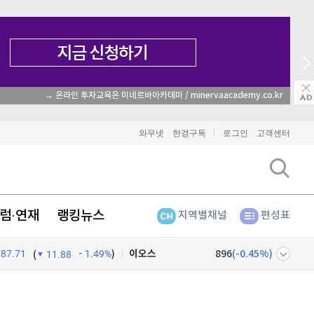
→ 온라인 투자교육은 미네르바아카데미 / minervaacademy.co.kr
비트코인
91,235,000
(
-0.48%
)
와우넷
한경구독
로그인
고객센터
이더리움
2,695,000
(
1.01%
)
리플
1,482
(
-2.21%
)
럼·연재
랭킹뉴스
지역별채널
편성표
비트코인 캐시
302,800
(
-0.46%
)
787.71
1.49%
)
이오스
896
(
-0.45%
)
(
11.88
비트코인 골드
1,313
(
-763.82%
)
넷
주식창