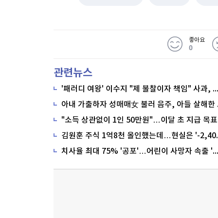
좋아요
0
관련뉴스
'패러디 여왕' 이수지 "제 불찰이자 책임" 사과,
"소득 상관없이 1인 50만원"…이달 초 지급 목표
치사율 최대 75% '공포'…어린이 사망자 속출 