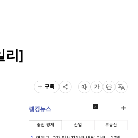
퀀텀
913
(
0.11%
)
홈
AI추천
이더리움 클래식
9,195
(
-0.22%
)
품
마켓이슈
특징주
이벤트
비트코인
91,235,000
(
-0.48%
)
일리]
구독
랭킹뉴스
증권·경제
산업
부동산
1