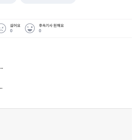
싫어요
후속기사 원해요
0
0
 무슨 일
아내 가출하자 성매매女 불러 음주, 아들 살해한 30대
김원훈 주식 1억8천 올인했는데…현실은 '-2,400만원'
'비상'