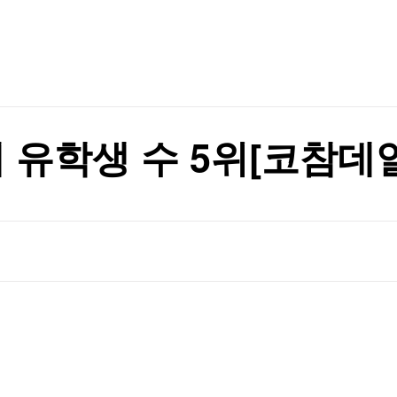
TV홈
무료방송
전체뉴스
반에 분산해야"
증권
파트너스
경제
종목핫라인
추천 상
산업
반에 분산해야"
경제
오늘의 
정치
생활경제
수익후기
국제
기업·CEO
이벤트
칼럼·연재
내 유학생 수 5위[코참데
특집방송
전체 프로그램
채널/편성
지역별채널
)
편성표