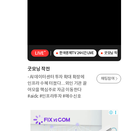
한국경제TV 24시간 LIVE
굿모닝 작전 - AI
굿모닝 작전
- AI 데이터센터 투자 확대 확장에
채팅참여
인프라 수혜 터졌다…외인 기관 끌
어모을 핵심주로 자금 이동한다
#aidc #인프라투자 #매수신호