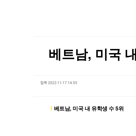
한국경제TV
뉴스홈
미래운용 "변동성 시대, 반도체 투자 밸류체인 전
머니팜 모닝라이브
증권
굿모닝 작전
금융
미래운용 "변동성 시대, 반도체 투자 밸류체인 전
오늘장 뭐사지?
부동산
[오후5시] 뉴스플러스
사회
온로드 (ON ROAD) 인사이트
글로벌경제
베트남, 미국 
랭킹뉴스
입력
2022-11-17 14:55
미네르바아카데미
증권 데이터
스페셜강의
특징주 뉴스
ㅣ
베트남, 미국 내 유학생 수 5위
투자/재테크
매매신호 (랭킹100
부동산/세무
투자분석
산업
국내증시
[모집-3기-] 돈버는 트레이딩 투자 북클럽
환율