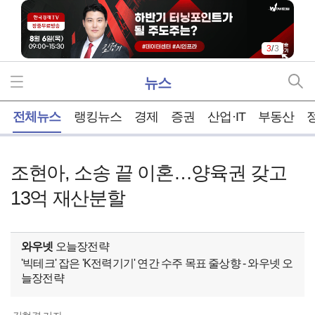
3
/
3
뉴스
홈
전체뉴스
랭킹뉴스
경제
증권
산업·IT
부동산
조현아, 소송 끝 이혼…양육권 갖고
13억 재산분할
와우넷
오늘장전략
'빅테크' 잡은 'K전력기기' 연간 수주 목표 줄상향 - 와우넷 오
늘장전략