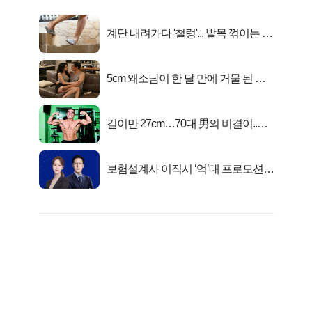
계단 내려가다 '철렁'... 발목 꺾이는 이
유
5cm 왜소남이 한 달 만에 거물 된 사
연
길이만 27cm…70대 男의 비결이..충
격!
보험설계사 이직시 ‘억’대 프로모션!
키움에셋!