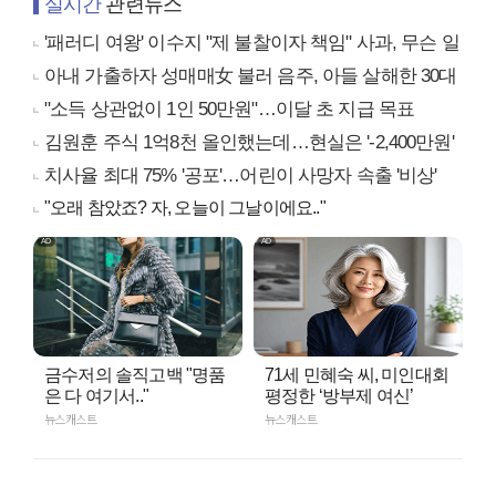
실시간
관련뉴스
'패러디 여왕' 이수지 "제 불찰이자 책임" 사과, 무슨 일
아내 가출하자 성매매女 불러 음주, 아들 살해한 30대
"소득 상관없이 1인 50만원"…이달 초 지급 목표
김원훈 주식 1억8천 올인했는데…현실은 '-2,400만원'
치사율 최대 75% '공포'…어린이 사망자 속출 '비상'
"오래 참았죠? 자, 오늘이 그날이에요.."
금수저의 솔직고백 "명품
71세 민혜숙 씨, 미인대회
은 다 여기서.."
평정한 ‘방부제 여신’
뉴스캐스트
뉴스캐스트