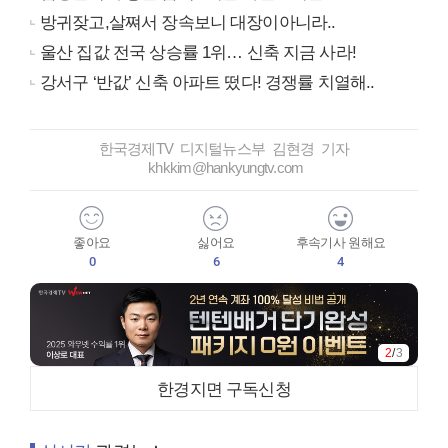
방귀잦고,살쪄서 장속보니 대장이아니라..
울산 집값 전국 상승률 1위… 신축 지금 사라!
강서구 ‘반값’ 신축 아파트 떴다! 경쟁률 치열해..
한국경제TV 디지털뉴스부 김현경 기자
khkkim@hankyungtv.com
좋아요
싫어요
후속기사 원해요
0
6
4
2
/
3
한경지면 구독신청