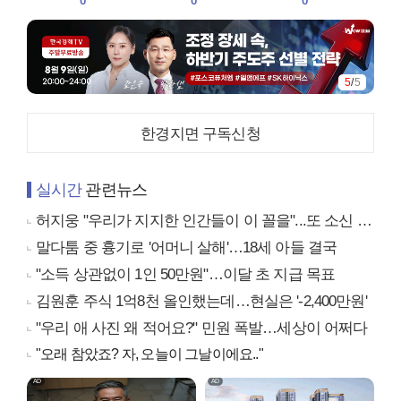
0
0
0
5
/
5
한경지면 구독신청
실시간
관련뉴스
허지웅 "우리가 지지한 인간들이 이 꼴을"...또 소신 발언
말다툼 중 흉기로 '어머니 살해'…18세 아들 결국
"소득 상관없이 1인 50만원"…이달 초 지급 목표
김원훈 주식 1억8천 올인했는데…현실은 '-2,400만원'
"우리 애 사진 왜 적어요?" 민원 폭발…세상이 어쩌다
"오래 참았죠? 자, 오늘이 그날이에요.."