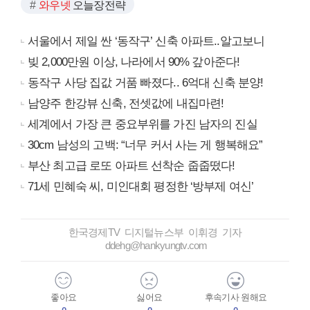
와우넷
오늘장전략
서울에서 제일 싼 ‘동작구’ 신축 아파트..알고보니
빚 2,000만원 이상, 나라에서 90% 갚아준다!
동작구 사당 집값 거품 빠졌다.. 6억대 신축 분양!
남양주 한강뷰 신축, 전셋값에 내집마련!
세계에서 가장 큰 중요부위를 가진 남자의 진실
30cm 남성의 고백: “너무 커서 사는 게 행복해요”
부산 최고급 로또 아파트 선착순 줍줍떴다!
71세 민혜숙 씨, 미인대회 평정한 ‘방부제 여신’
한국경제TV 디지털뉴스부 이휘경 기자
ddehg@hankyungtv.com
좋아요
싫어요
후속기사 원해요