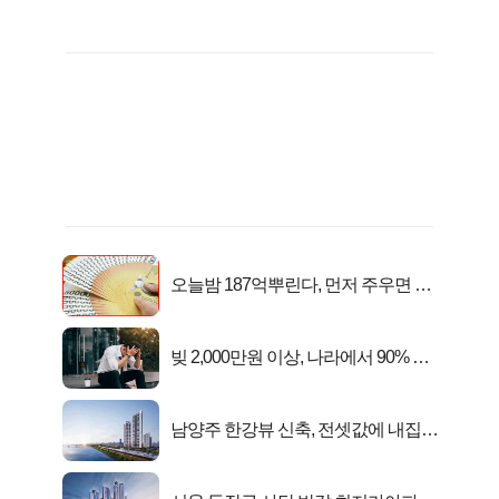
오늘밤 187억뿌린다, 먼저 주우면 최
대1억..!
빚 2,000만원 이상, 나라에서 90% 갚
아준다!
남양주 한강뷰 신축, 전셋값에 내집마
련!