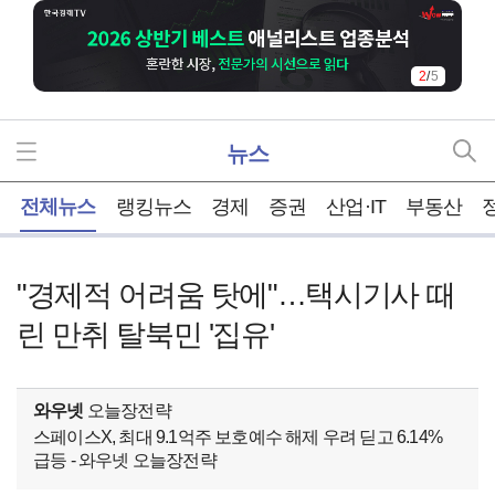
2
/
5
뉴스
홈
전체뉴스
랭킹뉴스
경제
증권
산업·IT
부동산
"경제적 어려움 탓에"…택시기사 때
린 만취 탈북민 '집유'
와우넷
오늘장전략
스페이스X, 최대 9.1억주 보호예수 해제 우려 딛고 6.14%
급등 - 와우넷 오늘장전략