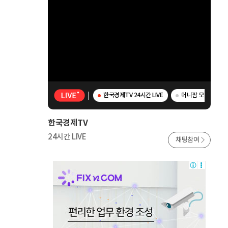
한국경제TV 24시간 LIVE
머니팜 모닝라이브 -
한국경제TV
24시간 LIVE
채팅참여