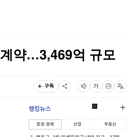
리플
1,483
(
-2.13%
)
홈
AI추천
비트코인 캐시
304,100
(
-0.03%
)
품
마켓이슈
특징주
이벤트
이오스
896
(
-0.45%
)
비트코인 골드
1,313
(
-763.82%
)
약…3,469억 규모
퀀텀
919
(
0.77%
)
이더리움 클래식
9,230
(
0.16%
)
비트코인
91,674,000
(
0%
)
구독
랭킹뉴스
증권·경제
산업
부동산