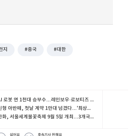
전지
중국
대한
AI 로봇 연 1천대 승부수…레인보우·로보티즈 빛 본다
신형 아반떼, 첫날 계약 1만대 넘겼다…'최상위 트림'이 절반
한화, 서울세계불꽃축제 9월 5일 개최…3개국 불꽃쇼 펼친다
싫어요
후속기사 원해요