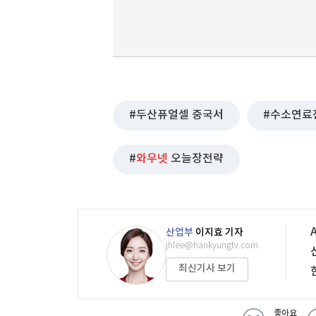
두산퓨얼셀 중국서
수소연료
와우넷
오늘장전략
산업부
이지효 기자
jhlee@hankyungtv.com
최신기사 보기
좋아요