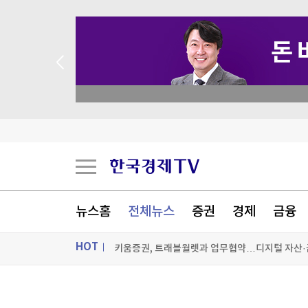
 꽝 없는 룰렛 이벤트
뉴스홈
전체뉴스
증권
경제
금융
HOT
키움증권, 트래블월렛과 업무협약…디지털 자산·
휴젤 2분기 영업이익 560억원…1.1%↓(종합)
ON AIR
뉴스
용산구 "정부의 용산공원 주택공급 추진에 반대"