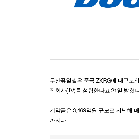
[할인50%] 한·미 투자 올인원 클래스
해외증시
두산퓨얼셀은 중국 ZKRG에 대규모
작회사(JV)를 설립한다고 21일 밝혔다
계약금은 3,469억원 규모로 지난해 매출
까지다.