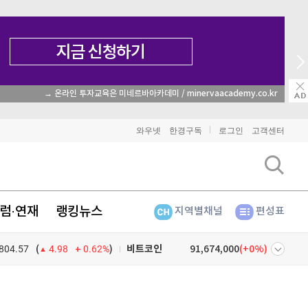
→ 온라인 투자교육은 미네르바아카데미 / minervaacademy.co.kr
와우넷
한경구독
로그인
고객센터
럼·연재
랭킹뉴스
지역별채널
편성표
804.57
0.62%
)
비트코인
91,674,000
(
0%
)
(
4.98
이더리움
2,702,000
(
1.27%
)
넷
주식창