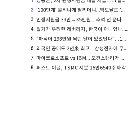
1
영동군, 2차 민생지원금 내달 지급…17일부터 신청 접수
2
'100만개' 불티나게 팔리더니...맥도날드 '충주찰옥수수버거' 돌연 판매 종료
3
민생지원금 33만→35만원…추석 전 푼다
4
월가가 우려한 레버리지, 한국이 아니었나...'상황 인식' 못한 아셴브레너의 추락
5
"하닉이 298만원 찍던 날이 있었단다"…100만 클릭 '전래동화' 정체
6
외국인 공매도 2년來 최고…삼성전자에 무슨일이 [B급기자의 B급리포트]
7
마이크로소프트 vs IBM... 모건스탠리가 선택한 하이퍼스케일러 투자 유망주
8
퍼스트 이글, TSMC 지분 15만6540주 매각