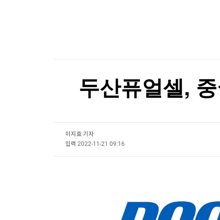
한국경제TV
뉴스홈
LIG D&A 2분기 영업이익 1천57억원…29.5%↑
머니팜 모닝라이브
증권
굿모닝 작전
금융
[포토+] 박정민, '멋짐 가득한 모습~'
오늘장 뭐사지?
부동산
"나야, '흑백요리사' 시즌3"
[오후5시] 뉴스플러스
사회
온로드 (ON ROAD) 인사이트
글로벌경제
[온에어] 마켓워치
두산퓨얼셀, 중
랭킹뉴스
키움증권, 트래블월렛과 업무협약…디지털 자산·
키움증권, 트래블월렛과 업무협약…디지털 자산·
이지효 기자
미네르바아카데미
증권 데이터
입력
2022-11-21 09:16
스페셜강의
특징주 뉴스
투자/재테크
매매신호 (랭킹100
부동산/세무
투자분석
산업
국내증시
[모집-3기-] 돈버는 트레이딩 투자 북클럽
환율