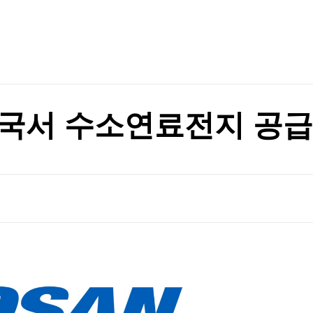
TV홈
무료방송
전체뉴스
증권
파트너스
경제
종목핫라인
추천 상
산업
경제
오늘의 
정치
생활경제
수익후기
국제
기업·CEO
이벤트
칼럼·연재
국서 수소연료전지 공급계
특집방송
금융 협력
전체 프로그램
금융 협력
채널/편성
지역별채널
)
편성표