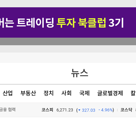
뉴스
산업
부동산
정치
사회
국제
글로벌경제
칼
금융 협력
코스피
6,271.23
4.96%
)
코스닥
(
327.03
TV프로그램
와우