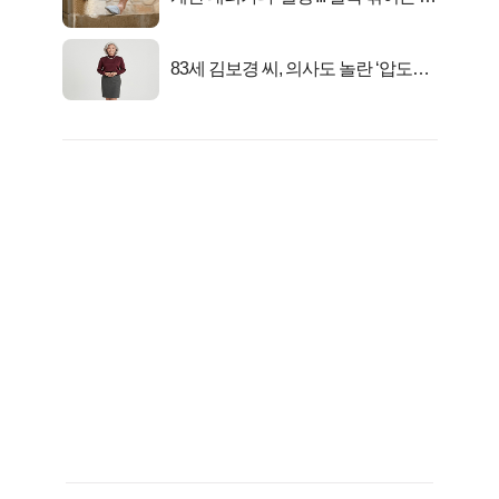
유
83세 김보경 씨, 의사도 놀란 ‘압도적
피지컬’