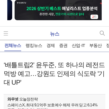
2
/
5
뉴스
홈
전체뉴스
랭킹뉴스
경제
증권
산업·IT
부동산
‘배틀트립2’ 윤두준, 또 하나의 레전드
먹방 예고…강원도 인제의 식도락 '기
대 UP'
와우넷
오늘장전략
스페이스X, 최대 9.1억주 보호예수 해제 우려 딛고 6.14%