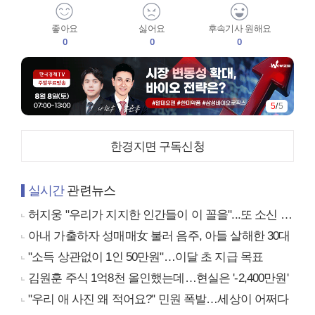
좋아요
싫어요
후속기사 원해요
0
0
0
1
/
5
한경지면 구독신청
실시간
관련뉴스
허지웅 "우리가 지지한 인간들이 이 꼴을"...또 소신 발언
아내 가출하자 성매매女 불러 음주, 아들 살해한 30대
"소득 상관없이 1인 50만원"…이달 초 지급 목표
김원훈 주식 1억8천 올인했는데…현실은 '-2,400만원'
"우리 애 사진 왜 적어요?" 민원 폭발…세상이 어쩌다