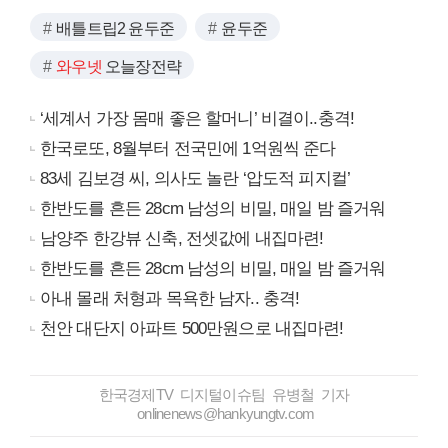
배틀트립2 윤두준
윤두준
와우넷
오늘장전략
‘세계서 가장 몸매 좋은 할머니’ 비결이..충격!
한국로또, 8월부터 전국민에 1억원씩 준다
83세 김보경 씨, 의사도 놀란 ‘압도적 피지컬’
한반도를 흔든 28cm 남성의 비밀, 매일 밤 즐거워
남양주 한강뷰 신축, 전셋값에 내집마련!
한반도를 흔든 28cm 남성의 비밀, 매일 밤 즐거워
아내 몰래 처형과 목욕한 남자.. 충격!
천안 대단지 아파트 500만원으로 내집마련!
한국경제TV 디지털이슈팀 유병철 기자
onlinenews@hankyungtv.com