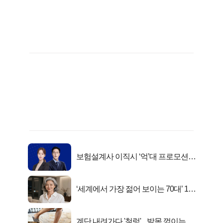
보험설계사 이직시 ‘억’대 프로모션!
키움에셋!
‘세계에서 가장 젊어 보이는 70대’ 1위
선정…
계단 내려가다 '철렁'... 발목 꺾이는 이