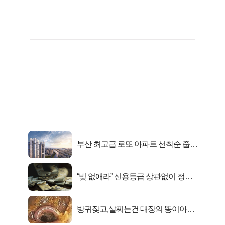
부산 최고급 로또 아파트 선착순 줍줍
떴다!
“빚 없애라” 신용등급 상관없이 정부
서 2억지원!
방귀잦고,살찌는건 대장의 똥이아니
라??