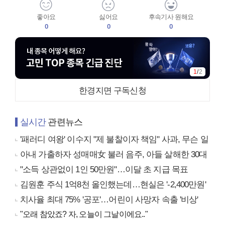
좋아요
싫어요
후속기사 원해요
0
0
0
1
/
2
한경지면 구독신청
실시간
관련뉴스
'패러디 여왕' 이수지 "제 불찰이자 책임" 사과, 무슨 일
아내 가출하자 성매매女 불러 음주, 아들 살해한 30대
"소득 상관없이 1인 50만원"…이달 초 지급 목표
김원훈 주식 1억8천 올인했는데…현실은 '-2,400만원'
치사율 최대 75% '공포'…어린이 사망자 속출 '비상'
"오래 참았죠? 자, 오늘이 그날이에요.."