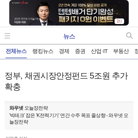
2
/
2
뉴스
홈
전체뉴스
랭킹뉴스
경제
증권
산업·IT
부동산
정부, 채권시장안정펀드 5조원 추가
확충
와우넷
오늘장전략
'빅테크' 잡은 'K전력기기' 연간 수주 목표 줄상향 - 와우넷 오
늘장전략