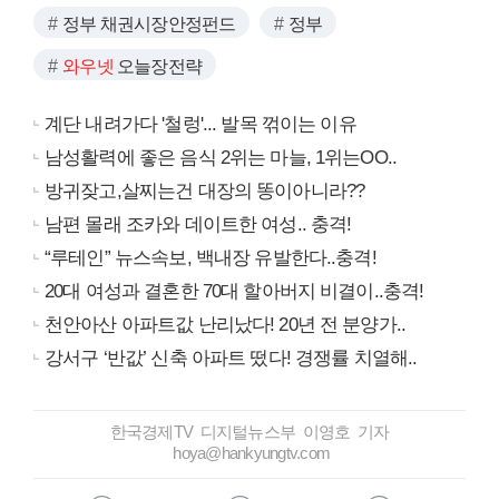
정부 채권시장안정펀드
정부
와우넷
오늘장전략
계단 내려가다 '철렁'... 발목 꺾이는 이유
남성활력에 좋은 음식 2위는 마늘, 1위는OO..
방귀잦고,살찌는건 대장의 똥이아니라??
남편 몰래 조카와 데이트한 여성.. 충격!
“루테인” 뉴스속보, 백내장 유발한다..충격!
20대 여성과 결혼한 70대 할아버지 비결이..충격!
천안아산 아파트값 난리났다! 20년 전 분양가..
강서구 ‘반값’ 신축 아파트 떴다! 경쟁률 치열해..
한국경제TV 디지털뉴스부 이영호 기자
hoya@hankyungtv.com