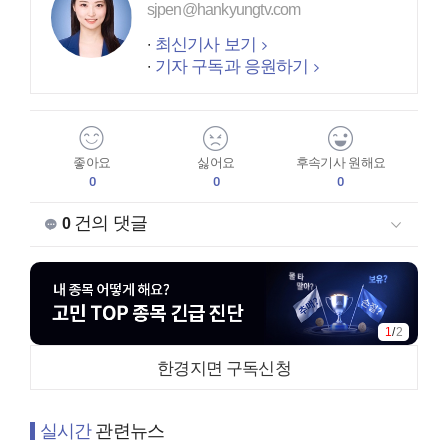
sjpen@hankyungtv.com
최신기사 보기
기자 구독과 응원하기
좋아요
싫어요
후속기사 원해요
0
0
0
건의 댓글
0
1
/
2
한경지면 구독신청
실시간
관련뉴스