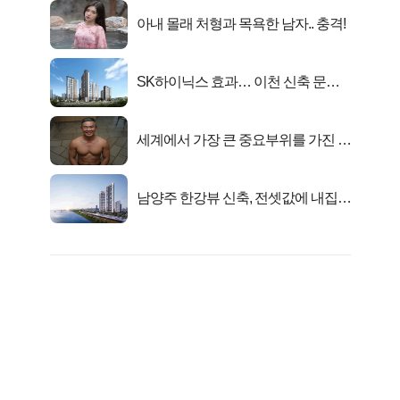
아내 몰래 처형과 목욕한 남자.. 충격!
SK하이닉스 효과… 이천 신축 문의
급증!
세계에서 가장 큰 중요부위를 가진 남
자의 진실
남양주 한강뷰 신축, 전셋값에 내집마
련!