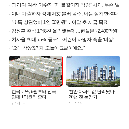
'패러디 여왕' 이수지 "제 불찰이자 책임" 사과, 무슨 일
아내 가출하자 성매매女 불러 음주, 아들 살해한 30대
"소득 상관없이 1인 50만원"…이달 초 지급 목표
김원훈 주식 1억8천 올인했는데…현실은 '-2,400만원'
치사율 최대 75% '공포'…어린이 사망자 속출 '비상'
"오래 참았죠? 자, 오늘이 그날이에요.."
한국로또, 8월부터 전국
천안 아파트값 난리났다!
민에 1억원씩 준다
20년 전 분양가..
뉴스캐스트
뉴스캐스트