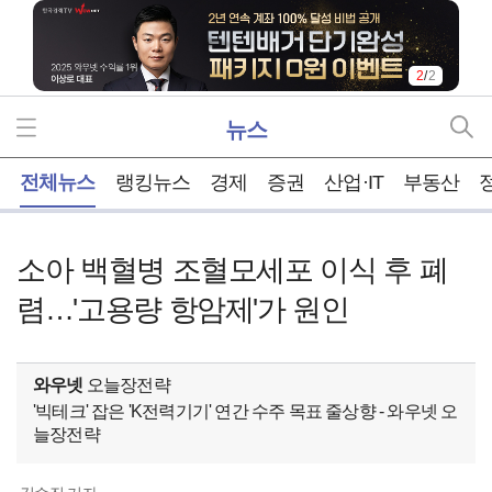
2
/
2
뉴스
홈
전체뉴스
랭킹뉴스
경제
증권
산업·IT
부동산
소아 백혈병 조혈모세포 이식 후 폐
렴…'고용량 항암제'가 원인
와우넷
오늘장전략
'빅테크' 잡은 'K전력기기' 연간 수주 목표 줄상향 - 와우넷 오
늘장전략