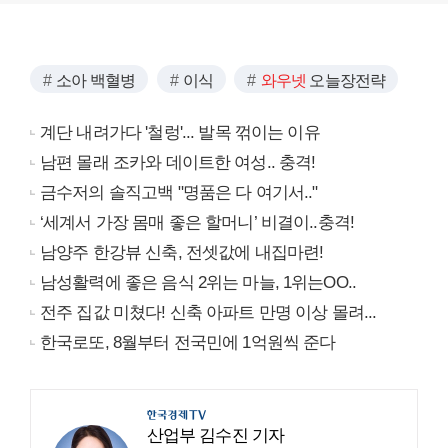
소아 백혈병
이식
와우넷
오늘장전략
계단 내려가다 '철렁'... 발목 꺾이는 이유
남편 몰래 조카와 데이트한 여성.. 충격!
금수저의 솔직고백 "명품은 다 여기서.."
‘세계서 가장 몸매 좋은 할머니’ 비결이..충격!
남양주 한강뷰 신축, 전셋값에 내집마련!
남성활력에 좋은 음식 2위는 마늘, 1위는OO..
전주 집값 미쳤다! 신축 아파트 만명 이상 몰려...
한국로또, 8월부터 전국민에 1억원씩 준다
산업부 김수진 기자