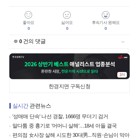
좋아요
싫어요
후속기사 원해요
0
0
0
건의 댓글
0
2
/
4
한경지면 구독신청
실시간
관련뉴스
'성매매 단속' 나선 경찰, 1666명 무더기 검거
말다툼 중 흉기로 '어머니 살해'…18세 아들 결국
편의점 女사장 살해 시도한 30대男...직원·손님이 막아