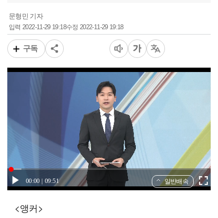
문형민 기자
2022-11-29 19:18
2022-11-29 19:18
입력
수정
구독
00:00
09:51
일반배속
<앵커>