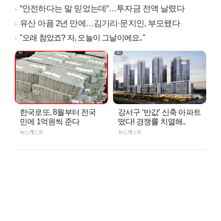
"안전하다는 말 믿었는데"…투자금 전액 날렸다
유산 아픔 2년 만에…김기리·문지인, 부모됐다
"오래 참았죠? 자, 오늘이 그날이에요.."
한국로또, 8월부터 전국
강서구 ‘반값’ 신축 아파트
민에 1억원씩 준다
떴다! 경쟁률 치열해..
뉴스캐스트
뉴스캐스트