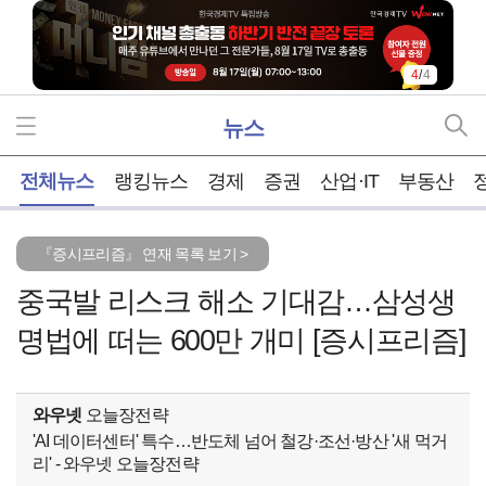
4
/
4
뉴스
홈
전체뉴스
랭킹뉴스
경제
증권
산업·IT
부동산
『증시프리즘』 연재 목록 보기 >
중국발 리스크 해소 기대감…삼성생
명법에 떠는 600만 개미 [증시프리즘]
와우넷
오늘장전략
'AI 데이터센터' 특수…반도체 넘어 철강·조선·방산 '새 먹거
리' - 와우넷 오늘장전략