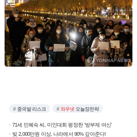
중국발 리스크
와우넷
오늘장전략
71세 민혜숙 씨, 미인대회 평정한 ‘방부제 여신’
빚 2,000만원 이상, 나라에서 90% 갚아준다!