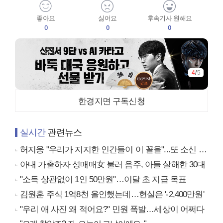
좋아요
싫어요
후속기사 원해요
0
0
0
4
/
5
한경지면 구독신청
실시간
관련뉴스
허지웅 "우리가 지지한 인간들이 이 꼴을"...또 소신 발언
아내 가출하자 성매매女 불러 음주, 아들 살해한 30대
"소득 상관없이 1인 50만원"…이달 초 지급 목표
김원훈 주식 1억8천 올인했는데…현실은 '-2,400만원'
"우리 애 사진 왜 적어요?" 민원 폭발…세상이 어쩌다