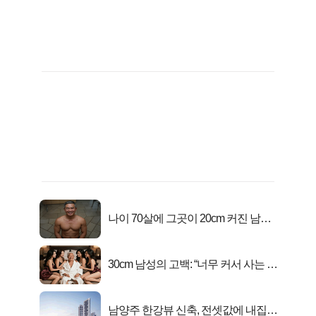
나이 70살에 그곳이 20cm 커진 남자..
충격!
30cm 남성의 고백: “너무 커서 사는 게
행복해요”
남양주 한강뷰 신축, 전셋값에 내집마