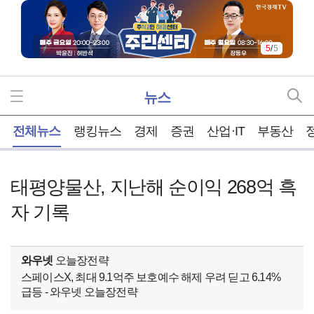
5
/
5
뉴스
홈
전체뉴스
랭킹뉴스
경제
증권
산업·IT
부동산
태평양물산, 지난해 순이익 268억 흑
자 기록
와우넷
오늘장전략
스페이스X, 최대 9.1억주 보호예수 해제 우려 딛고 6.14%
급등 - 와우넷 오늘장전략