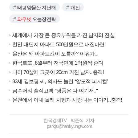
태평양물산 지난해
개선
와우넷
오늘장전략
세계에서 가장 큰 중요부위를 가진 남자의 진실
천안 대단지 아파트 500만원으로 내집마련!
울산은 왜 아파트값이 오를까? 이유가...
한국로또, 8월부터 전국민에 1억원씩 준다
나이 70살에 그곳이 20cm 커진 남자..충격!
83세 김보경 씨, 의사도 놀란 ‘압도적 피지컬’
금수저의 솔직고백 "명품은 다 여기서.."
온천에서 아내 몰래 처형과 사랑나눈 이야기..충격!
한국경제TV 박준식 기자
parkjs@hankyungtv.com