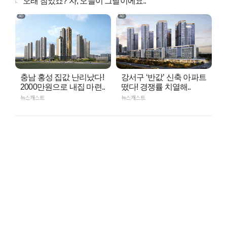
"오래 참았죠? 자, 오늘이 그날이에요.."
충남 홍성 집값 난리났다!
강서구 ‘반값’ 신축 아파트
2000만원으로 내집 마련..
떴다! 경쟁률 치열해..
뉴스캐스트
뉴스캐스트