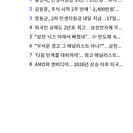
통영시, 민생지원금 33만→35만원…추석 전 푼다
2
김원훈, 주식 시작 2주 만에 '-2,400만원'…"차 한 대 값 날렸다"
3
영동군, 2차 민생지원금 내달 지급…17일부터 신청 접수
4
외국인 공매도 2년來 최고…삼성전자에 무슨일이 [B급기자의 B급리포트]
5
"삼전·닉스 이래서 빠졌네"…中 반도체 속사정 [B급기자의 B급리포트]
6
"무서운 경고 그 애널리스트 아냐?"…삼전닉스 놀라운 '뷰' 보니
7
'다음 단계를 대비하라'... 최고 애널리스트가 마이크로소프트 주식에 대해 조언
8
AMD와 엔비디아... 2026년 상승 이후 미국 정치인들이 매수하는 AI 칩 종목은?