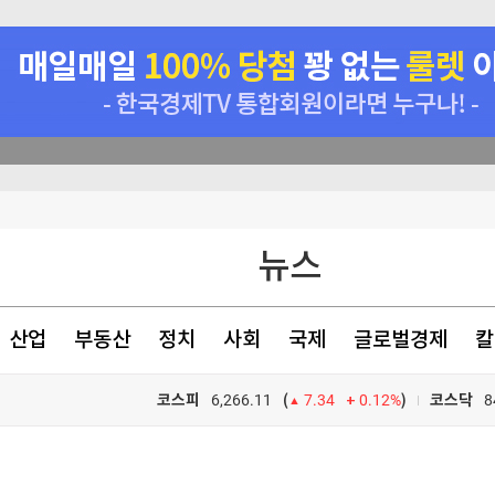
거 발언 재조명
뉴스
일성건설 수주공시 - 을지대학교 대전캠퍼스 본관 신축공사 326.5억원 (매출액대비 7.21 %)
산업
부동산
정치
사회
국제
글로벌경제
칼
코스피
6,266.11
0.12%
)
코스닥
8
(
7.34
TV프로그램
와우
거 발언 재조명