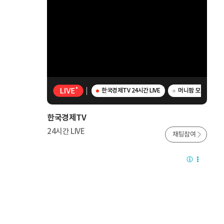
한국경제TV 24시간 LIVE
머니팜 모닝라이브 
한국경제TV
24시간 LIVE
채팅참여