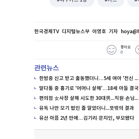
야구카드 1장
카드
한국경제TV 디지털뉴스부 이영호 기자
hoya@h
좋아요
0
관련뉴스
한밤중 신고 받고 출동했더니…5세 여아 '전신 타박상'
말다툼 중 흉기로 '어머니 살해'…18세 아들 결국
편의점 女사장 살해 시도한 30대男...직원·손님이 막아
유독 나만 모기 밥인 줄 알았더니...뜻밖의 결과
유산 아픔 2년 만에…김기리·문지인, 부모됐다