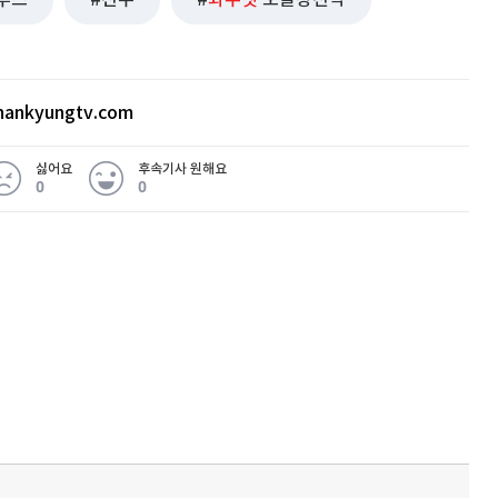
루스
선수
와우넷
오늘장전략
ankyungtv.com
싫어요
후속기사 원해요
0
0