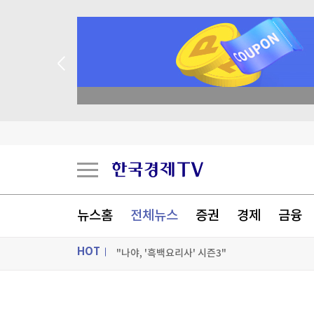
종목 무료 정밀 진단
"부동산 정상화, 계곡 정비보다 쉽다더니" 李 과
[포토] 클라이밍의 매력속으로
WJ코스메틱, 일본 큐텐 입점...현지 유통 확대
뉴스홈
전체뉴스
증권
경제
금융
[포토+] 박정민, '멋짐 가득한 모습~'
HOT
"나야, '흑백요리사' 시즌3"
[온에어] K-스탁 라이브
ON AIR
뉴스
"부동산 정상화, 계곡 정비보다 쉽다더니" 李 과