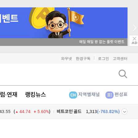
비트코인
매일 매일 꽝 없는 룰렛 이벤트
91,413,000
(
-0.22%
)
이더리움
2,699,000
(
-0.11%
)
와우넷
한경구독
로그인
고객센터
리플
1,451
(
-0.83%
)
비트코인 캐시
303,300
(
-0.73%
)
럼·연재
랭킹뉴스
지역별채널
편성표
이오스
896
(
-0.45%
)
43.55
5.60%
)
비트코인 골드
1,313
(
-763.82%
)
(
44.74
퀀텀
941
(
-0.75%
)
넷
주식창