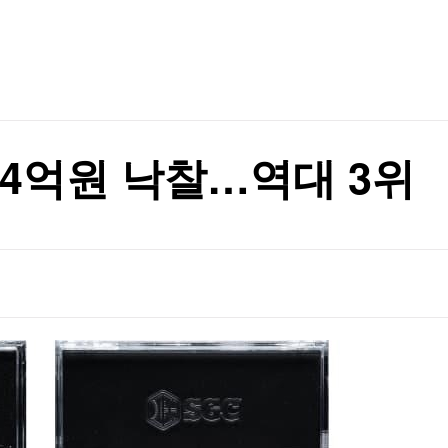
TV홈
무료방송
전체뉴스
거 발언 재조명
증권
파트너스
경제
종목핫라인
추천 상
산업
경제
오늘의 
정치
생활경제
수익후기
국제
기업·CEO
이벤트
칼럼·연재
94억원 낙찰…역대 3위
특집방송
전체 프로그램
채널/편성
지역별채널
)
편성표