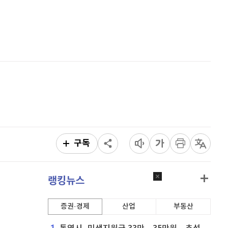
이더리움 클래식
9,175
(
0.22%
)
홈
AI추천
비트코인
91,413,000
(
-0.22%
)
품
마켓이슈
특징주
이벤트
구독
랭킹뉴스
증권·경제
산업
부동산
1