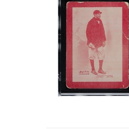
[할인50%] 한·미 투자 올인원 클래스
해외증시