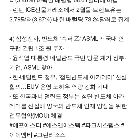
- 런던 ICE선물거래소에서 2월물 브렌트유는
2.79달러(3.67%) 내린 배럴당 73.24달러로 집계
4) 삼성전자, 반도체 '슈퍼 乙' ASML과 국내 연
구팹 건립 1조 원 투자
- 윤석열 대통령 네덜란드 국빈 방문 계기 정부·
기업, ASML 찾아
- 한-네덜란드 정부, '첨단반도체 아카데미' 신설
합의…EUV 운영 노하우 역량 강화 기대
- 또 한국과 네덜란드 정부는 첨단 반도체 아카
데미를 신설해 양국의 반도체 인재 양성을 위한
업무협약(MOU) 체결
#에프에스티 #에스앤에스텍 #파크시스템스 #
아이엠티 #그린리소스