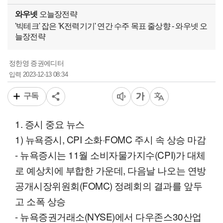
와우넷
오늘장전략
'빅테크' 잡은 'K전력기기' 연간 수주 목표 줄상향 - 와우넷 오
늘장전략
정한영 증권에디터
2023-12-13 08:34
입력
구독
1. 증시 중요 뉴스
1) 뉴욕증시, CPI 소화·FOMC 주시 속 상승 마감
- 뉴욕증시는 11월 소비자물가지수(CPI)가 대체
로 예상치에 부합한 가운데, 다음날 나오는 연방
공개시장위원회(FOMC) 정례회의 결과를 앞두
고 소폭 상승
- 뉴욕증권거래소(NYSE)에서 다우존스30산업