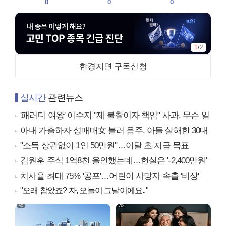
0
0
0
1
/
2
한경지면 구독신청
실시간
관련뉴스
'패러디 여왕' 이수지 "제 불찰이자 책임" 사과, 무슨 일
아내 가출하자 성매매女 불러 음주, 아들 살해한 30대
"소득 상관없이 1인 50만원"…이달 초 지급 목표
김원훈 주식 1억8천 올인했는데…현실은 '-2,400만원'
치사율 최대 75% '공포'…어린이 사망자 속출 '비상'
"오래 참았죠? 자, 오늘이 그날이에요.."