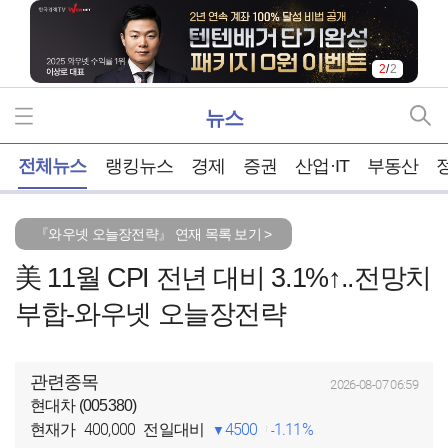
2
/
2
뉴스
홈
전체뉴스
랭킹뉴스
경제
증권
산업·IT
부동산
『와우넷 오늘장전략』 연재 목록 보기 >
美 11월 CPI 전년 대비 3.1%↑..전망치
부합-와우넷 오늘장전략
관련종목
2026-08-07 06:59
현대차 (005380)
400,000
4500
1.11%
현재가
전일대비