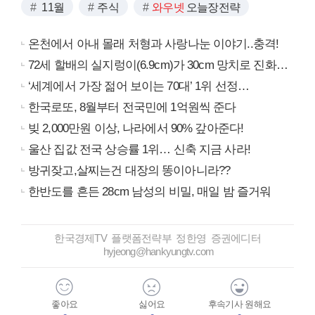
11월
주식
와우넷
오늘장전략
온천에서 아내 몰래 처형과 사랑나눈 이야기..충격!
72세 할배의 실지렁이(6.9cm)가 30cm 망치로 진화…
‘세계에서 가장 젊어 보이는 70대’ 1위 선정…
한국로또, 8월부터 전국민에 1억원씩 준다
빚 2,000만원 이상, 나라에서 90% 갚아준다!
울산 집값 전국 상승률 1위… 신축 지금 사라!
방귀잦고,살찌는건 대장의 똥이아니라??
한반도를 흔든 28cm 남성의 비밀, 매일 밤 즐거워
한국경제TV 플랫폼전략부 정한영 증권에디터
hyjeong@hankyungtv.com
좋아요
싫어요
후속기사 원해요