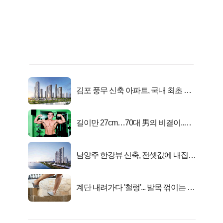
김포 풍무 신축 아파트, 국내 최초 반
값 분양..
길이만 27cm…70대 男의 비결이..충
격!
남양주 한강뷰 신축, 전셋값에 내집마
련!
계단 내려가다 '철렁'... 발목 꺾이는 이
유