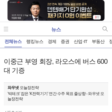
2
/
2
뉴스
홈
전체뉴스
랭킹뉴스
경제
증권
산업·IT
부동산
이중근 부영 회장, 라오스에 버스 600
대 기증
와우넷
오늘장전략
'빅테크' 잡은 'K전력기기' 연간 수주 목표 줄상향 - 와우넷 오
늘장전략