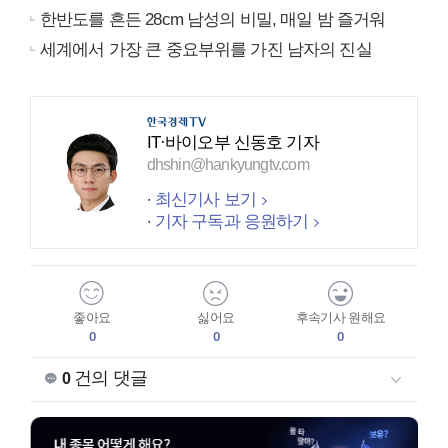
한반도를 흔든 28cm 남성의 비밀, 매일 밤 즐거워
세계에서 가장 큰 중요부위를 가진 남자의 진실
IT·바이오부 신동호 기자
dhshin@hankyungtv.com
최신기사 보기
기자 구독과 응원하기
좋아요
싫어요
후속기사 원해요
0
0
0
건의 댓글
0