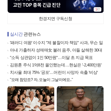
1
/
2
한경지면 구독신청
실시간
관련뉴스
'패러디 여왕' 이수지 "제 불찰이자 책임" 사과, 무슨 일
아내 가출하자 성매매女 불러 음주, 아들 살해한 30대
"소득 상관없이 1인 50만원"…이달 초 지급 목표
김원훈 주식 1억8천 올인했는데…현실은 '-2,400만원'
치사율 최대 75% '공포'…어린이 사망자 속출 '비상'
"오래 참았죠? 자, 오늘이 그날이에요.."