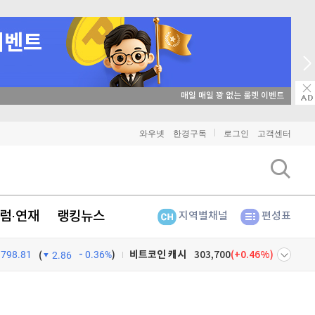
매일 매일 꽝 없는 룰렛 이벤트
비트코인
91,367,000
(
0.02%
)
와우넷
한경구독
로그인
고객센터
이더리움
2,694,000
(
0.07%
)
리플
1,454
(
0.69%
)
럼·연재
랭킹뉴스
지역별채널
편성표
비트코인 캐시
303,700
(
0.46%
)
798.81
0.36%
)
이오스
896
(
-0.45%
)
(
2.86
비트코인 골드
1,313
(
-763.82%
)
넷
주식창