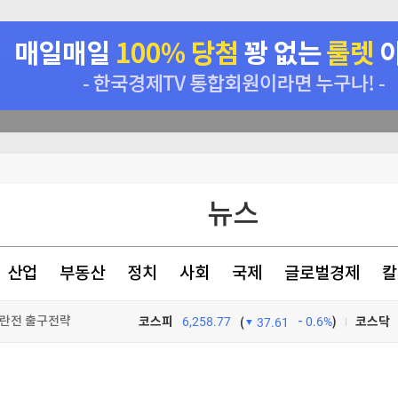
이 안동 찾은 이유
뉴스
초비상' [글로벌 pick]
[속보]이재명 대통령 "결혼 불이익 없앤다"…대출·청약·세제 22개 과제 점검
산업
부동산
정치
사회
국제
글로벌경제
칼
이란전 출구전략 모색
코스피
6,258.77
0.6%
)
코스닥
(
37.61
TV프로그램
와우