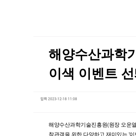
한국경제TV
뉴스홈
"성수기인데 식당 문 닫고 왔다"…파리 셰프 8명
머니팜 모닝라이브
증권
굿모닝 작전
금융
"성수기인데 식당 문 닫고 왔다"…파리 셰프 8명
오늘장 뭐사지?
부동산
[오후5시] 뉴스플러스
사회
온로드 (ON ROAD) 인사이트
글로벌경제
해양수산과학기
랭킹뉴스
이색 이벤트 
미네르바아카데미
증권 데이터
입력
2023-12-18 11:08
스페셜강의
특징주 뉴스
투자/재테크
매매신호 (랭킹100
부동산/세무
투자분석
해양수산과학기술진흥원(원장 오운열)
산업
국내증시
[모집-3기-] 돈버는 트레이딩 투자 북클럽
환율
참관객을 위한 다양하고 재미있는 '이