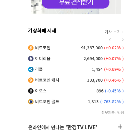
가상화폐 시세
기사 보기 +
924
(
0.87%
)
비트코인
91,367,000
(
0.02%
)
,160
(
0.38%
)
이더리움
2,694,000
(
0.07%
)
리플
1,454
(
0.69%
)
비트코인 캐시
303,700
(
0.46%
)
이오스
896
(
-0.45%
)
비트코인 골드
1,313
(
-763.82%
)
정보제공 : 빗썸
'한경TV LIVE'
온라인에서 만나는