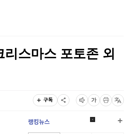
퀀텀
924
(
0.87%
)
홈
AI추천
이더리움 클래식
9,160
(
0.38%
)
품
마켓이슈
특징주
이벤트
비트코인
91,367,000
(
0.02%
)
크리스마스 포토존 외
구독
랭킹뉴스