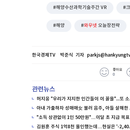
해양수산과학기술주간 VR
해양
와우넷
오늘장전략
한국경제TV 박준식 기자
parkjs@hankyungt
좋아요
0
관련뉴스
"소득 상관없이 1인 50만원"…이달 초 지급 목표