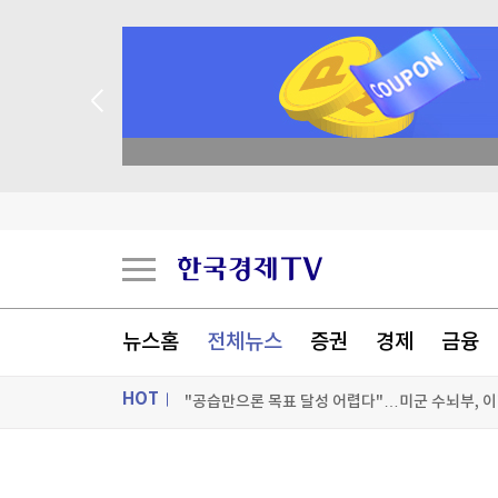
종목 무료 정밀 진단
"성수기인데 식당 문 닫고 왔다"…파리 셰프 8명
치명률 45% '공포의 바이러스'…수도까지 번질라 '
뉴스홈
전체뉴스
증권
경제
금융
"공습만으론 목표 달성 어렵다"…미군 수뇌부, 
HOT
[포토+] 박정민, '멋짐 가득한 모습~'
"나야, '흑백요리사' 시즌3"
ON AIR
뉴스
[온에어] 경제전쟁 꾼 시즌3