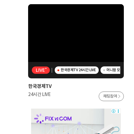
한국경제TV 24시간 LIVE
머니팜 모닝라이브 
한국경제TV
24시간 LIVE
채팅참여