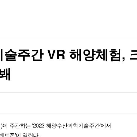
TV홈
무료방송
전체뉴스
이 안동 찾은 이유
증권
파트너스
경제
종목핫라인
추천 상
산업
이 안동 찾은 이유
경제
오늘의 
정치
생활경제
수익후기
국제
기업·CEO
이벤트
칼럼·연재
술주간 VR 해양체험, 
특집방송
전체 프로그램
선봬
채널/편성
지역별채널
)
편성표
이 주관하는 '2023 해양수산과학기술주간'에서
벤트존'이 열린다.