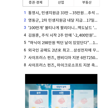
증권·경제
산업
부동산
1
통영시, 민생지원금 33만→35만원…추석 전 푼다
2
영동군, 2차 민생지원금 내달 지급…17일부터 신청 접수
3
'100만개' 불티나게 팔리더니...맥도날드 '충주찰옥수수버거' 돌연 판매 종료
4
김원훈, 주식 시작 2주 만에 '-2,400만원'…"차 한 대 값 날렸다"
5
"하닉이 298만원 찍던 날이 있었단다"…100만 클릭 '전래동화' 정체
6
외국인 공매도 2년來 최고…삼성전자에 무슨일이 [B급기자의 B급리포트]
7
사이프러스 펀즈, 엔비디아 지분 6만7250주 매각
8
사이프러스 펀즈, 마이크로소프트 지분 축소...3만3천 주 매각