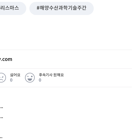
크리스마스
해양수산과학기술주간
v.com
싫어요
후속기사 원해요
0
0
허지웅 "우리가 지지한 인간들이 이 꼴을"...또 소신 발언
아내 가출하자 성매매女 불러 음주, 아들 살해한 30대
김원훈 주식 1억8천 올인했는데…현실은 '-2,400만원'