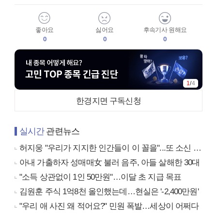
좋아요
싫어요
후속기사 원해요
0
0
0
1
/
4
한경지면 구독신청
실시간
관련뉴스
허지웅 "우리가 지지한 인간들이 이 꼴을"...또 소신 발언
아내 가출하자 성매매女 불러 음주, 아들 살해한 30대
"소득 상관없이 1인 50만원"…이달 초 지급 목표
김원훈 주식 1억8천 올인했는데…현실은 '-2,400만원'
"우리 애 사진 왜 적어요?" 민원 폭발…세상이 어쩌다