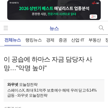
2
/
4
뉴스
홈
전체뉴스
랭킹뉴스
경제
증권
산업·IT
부동산
이 공습에 하마스 자금 담당자 사
망…"악명 높아"
와우넷
오늘장전략
스페이스X, 최대 9.1억주 보호예수 해제 우려 딛고 6.14%
급등 - 와우넷 오늘장전략