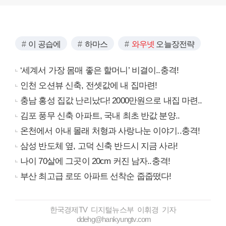
이 공습에
하마스
와우넷
오늘장전략
‘세계서 가장 몸매 좋은 할머니’ 비결이..충격!
인천 오션뷰 신축, 전셋값에 내 집마련!
충남 홍성 집값 난리났다! 2000만원으로 내집 마련..
김포 풍무 신축 아파트, 국내 최초 반값 분양..
온천에서 아내 몰래 처형과 사랑나눈 이야기..충격!
삼성 반도체 옆, 고덕 신축 반드시 지금 사라!
나이 70살에 그곳이 20cm 커진 남자..충격!
부산 최고급 로또 아파트 선착순 줍줍떴다!
한국경제TV 디지털뉴스부 이휘경 기자
ddehg@hankyungtv.com