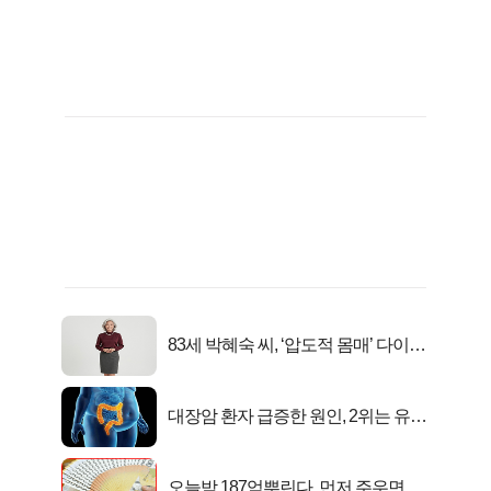
83세 박혜숙 씨, ‘압도적 몸매’ 다이어
트 신 등극
대장암 환자 급증한 원인, 2위는 유산
균 1위는OO..
오늘밤 187억뿌린다, 먼저 주우면 최