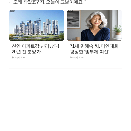
"오래 참았죠? 자, 오늘이 그날이에요.."
천안 아파트값 난리났다!
71세 민혜숙 씨, 미인대회
20년 전 분양가..
평정한 ‘방부제 여신’
뉴스캐스트
뉴스캐스트