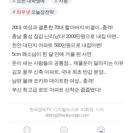
모든 대학생에
지원
와우넷
오늘장전략
20대 여성과 결혼한 70대 할아버지 비결이..충격!
충남 홍성 집값 난리났다! 2000만원으로 내집 마련..
천안 대단지 아파트 500만원으로 내집마련!
5cm 왜소남이 한 달 만에 거물 된 사연
돈이 새는 사람들의 공통점... 재물운이 달라지는 이유
김포 풍무 신축 아파트, 국내 최초 반값 분양..
남편 몰래 조카와 데이트한 여성.. 충격!
부산 최고급 로또 아파트 선착순 줍줍떴다!
한국경제TV 디지털뉴스부 이휘경 기자
ddehg@hankyungtv.com