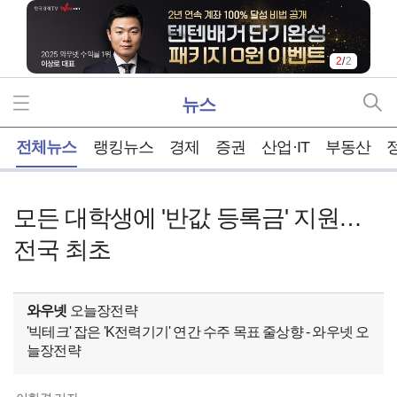
2
/
2
뉴스
홈
전체뉴스
랭킹뉴스
경제
증권
산업·IT
부동산
모든 대학생에 '반값 등록금' 지원…
전국 최초
와우넷
오늘장전략
'빅테크' 잡은 'K전력기기' 연간 수주 목표 줄상향 - 와우넷 오
늘장전략