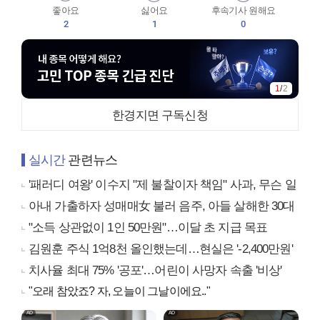
좋아요
싫어요
후속기사 원해요
2
1
0
1
/
2
한경지면 구독신청
실시간
관련뉴스
'패러디 여왕' 이수지 "제 불찰이자 책임" 사과, 무슨 일
아내 가출하자 성매매女 불러 음주, 아들 살해한 30대
"소득 상관없이 1인 50만원"…이달 초 지급 목표
김원훈 주식 1억8천 올인했는데…현실은 '-2,400만원'
치사율 최대 75% '공포'…어린이 사망자 속출 '비상'
"오래 참았죠? 자, 오늘이 그날이에요.."