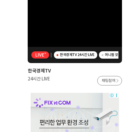
한국경제TV 24시간 LIVE
머니팜 모닝라이브 -
한국경제TV
24시간 LIVE
채팅참여