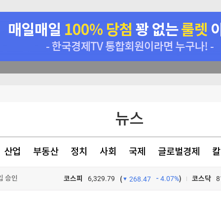
뉴스
콘센트릭스서비스코리아, 조직 개편…AI Ready Data·AI 에이전트 사업 확대
"
산업
부동산
정치
사회
국제
글로벌경제
칼
축상품 출시"
입 승인
코스피
6,329.79
4.07%
)
코스닥
8
(
268.47
TV프로그램
와우