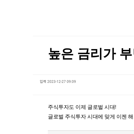
한국경제TV
뉴스홈
[온에어] 마켓워치
머니팜 모닝라이브
증권
굿모닝 작전
금융
오늘장 뭐사지?
부동산
[오후5시] 뉴스플러스
사회
온로드 (ON ROAD) 인사이트
글로벌경제
높은 금리가 
랭킹뉴스
입력
2023-12-27 09:09
미네르바아카데미
증권 데이터
스페셜강의
특징주 뉴스
주식투자도 이제 글로벌 시대!
투자/재테크
매매신호 (랭킹100
부동산/세무
투자분석
글로벌 주식투자 시대에 맞게 이젠 
산업
국내증시
[모집-3기-] 돈버는 트레이딩 투자 북클럽
환율