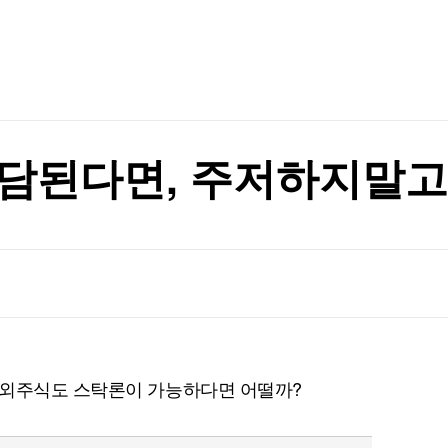
TV홈
무료방송
전체뉴스
증권
파트너스
경제
종목핫라인
추천 상
산업
콘센트릭스서비스코리아, 조직 개편…AI Ready Data·AI 에이전트 사업 확대
경제
오늘의 
정치
콘센트릭스서비스코리아, 조직 개편…AI Ready Data·AI 에이전트 사업 확대
생활경제
수익후기
국제
기업·CEO
이벤트
칼럼·연재
부담된다면, 주저하지말고
특집방송
전체 프로그램
채널/편성
지역별채널
)
편성표
해외주식도 스탁론이 가능하다면 어떨까?