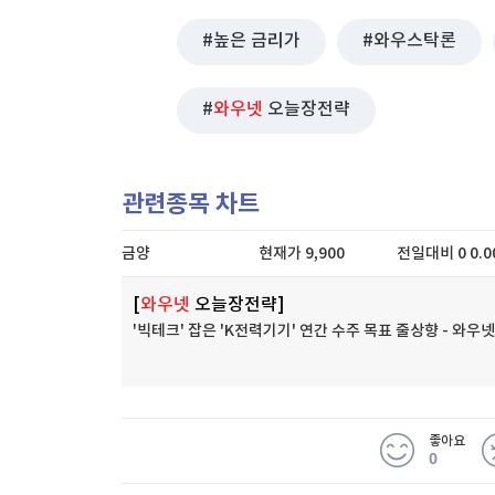
높은 금리가
와우스탁론
와우넷
오늘장전략
관련종목 차트
금양
현재가
9,900
전일대비
0
0.
[
와우넷
오늘장전략]
'빅테크' 잡은 'K전력기기' 연간 수주 목표 줄상향 - 와
좋아요
0