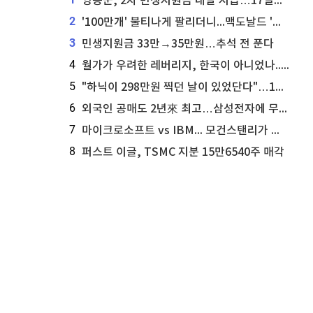
영동군, 2차 민생지원금 내달 지급…17일부터 신청 접수
2
'100만개' 불티나게 팔리더니...맥도날드 '충주찰옥수수버거' 돌연 판매 종료
3
민생지원금 33만→35만원…추석 전 푼다
4
월가가 우려한 레버리지, 한국이 아니었나...'상황 인식' 못한 아셴브레너의 추락
5
"하닉이 298만원 찍던 날이 있었단다"…100만 클릭 '전래동화' 정체
6
외국인 공매도 2년來 최고…삼성전자에 무슨일이 [B급기자의 B급리포트]
7
마이크로소프트 vs IBM... 모건스탠리가 선택한 하이퍼스케일러 투자 유망주
8
퍼스트 이글, TSMC 지분 15만6540주 매각