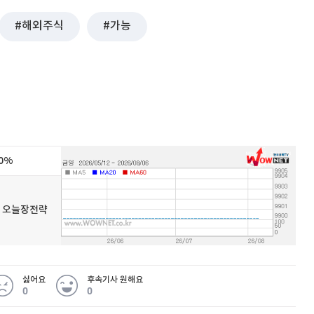
해외주식
가능
퀀텀
이더리움 클래식
9
00%
우넷 오늘장전략
싫어요
후속기사 원해요
0
0