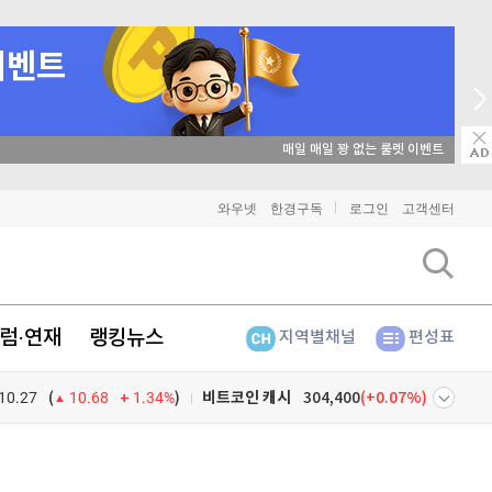
매일 매일 꽝 없는 룰렛 이벤트
와우넷
한경구독
로그인
고객센터
비트코인
91,831,000
(
0.18%
)
이더리움
2,711,000
(
1.61%
)
럼·연재
랭킹뉴스
지역별채널
편성표
리플
1,487
(
-1.85%
)
10.27
1.34%
)
비트코인 캐시
304,400
(
0.07%
)
(
10.68
이오스
896
(
-0.45%
)
넷
주식창