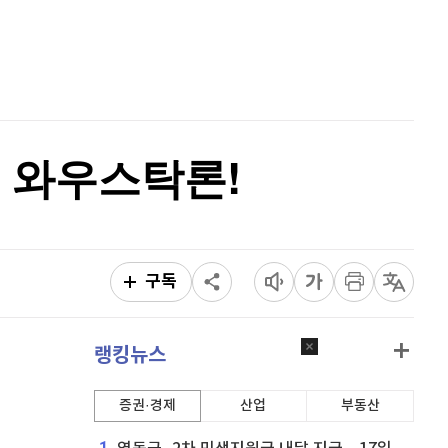
비트코인 골드
1,313
(
-763.82%
)
홈
AI추천
퀀텀
915
(
0.33%
)
품
마켓이슈
특징주
이벤트
이더리움 클래식
9,270
(
0.6%
)
비트코인
91,831,000
(
0.18%
)
 와우스탁론!
구독
랭킹뉴스
증권·경제
산업
부동산
1