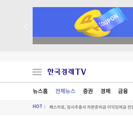
academy.co.kr
피치 "한국 증시 변동성, 단기 신용 위험은 제한적
뉴스홈
전체뉴스
증권
경제
금융
토스뱅크 "매일 5천원씩 31일간 모으는 단기 저
HOT
페스카로, 임시주총서 자본준비금 이익잉여금 전
[포토+] 박정민, '멋짐 가득한 모습~'
ON AIR
뉴스
"나야, '흑백요리사' 시즌3"