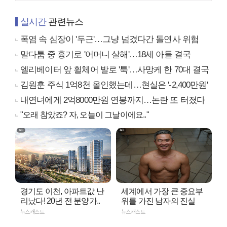
실시간
관련뉴스
폭염 속 심장이 '두근'…그냥 넘겼다간 돌연사 위험
말다툼 중 흉기로 '어머니 살해'…18세 아들 결국
엘리베이터 앞 휠체어 발로 '툭'…사망케 한 70대 결국
김원훈 주식 1억8천 올인했는데…현실은 '-2,400만원'
내연녀에게 2억8000만원 연봉까지…논란 또 터졌다
"오래 참았죠? 자, 오늘이 그날이에요.."
경기도 이천, 아파트값 난
세계에서 가장 큰 중요부
리났다! 20년 전 분양가..
위를 가진 남자의 진실
뉴스캐스트
뉴스캐스트