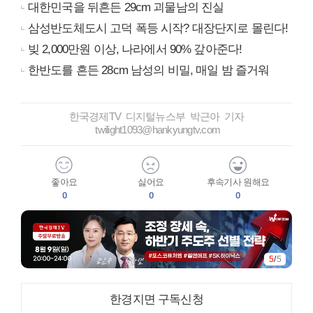
대한민국을 뒤흔든 29cm 괴물남의 진실
삼성반도체도시 고덕 폭등 시작? 대장단지로 몰린다!
빚 2,000만원 이상, 나라에서 90% 갚아준다!
한반도를 흔든 28cm 남성의 비밀, 매일 밤 즐거워
한국경제TV 디지털뉴스부 박근아 기자
twilight1093@hankyungtv.com
좋아요
싫어요
후속기사 원해요
0
0
0
5
/
5
한경지면 구독신청