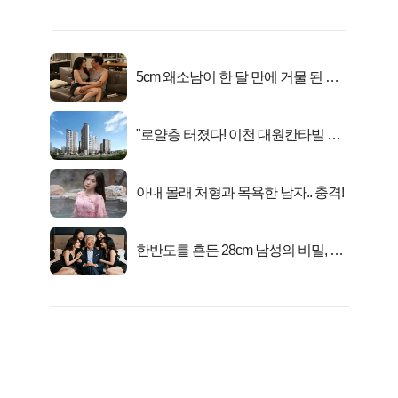
5cm 왜소남이 한 달 만에 거물 된 사
연
"로얄층 터졌다! 이천 대원칸타빌 잔
여세대 긴급 공개"
아내 몰래 처형과 목욕한 남자.. 충격!
한반도를 흔든 28cm 남성의 비밀, 매
일 밤 즐거워