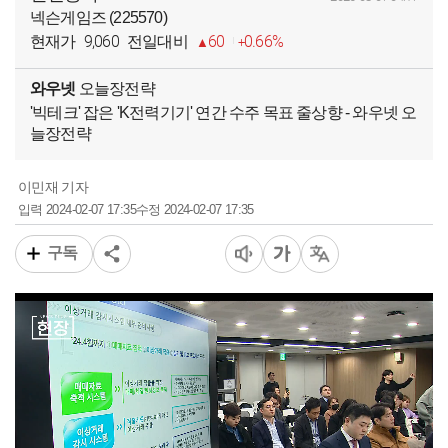
넥슨게임즈 (225570)
9,060
60
0.66%
현재가
전일대비
와우넷
오늘장전략
'빅테크' 잡은 'K전력기기' 연간 수주 목표 줄상향 - 와우넷 오
늘장전략
이민재 기자
2024-02-07 17:35
2024-02-07 17:35
입력
수정
구독