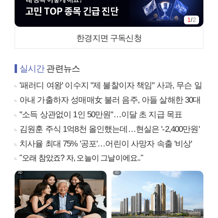
1
/
2
한경지면 구독신청
실시간
관련뉴스
'패러디 여왕' 이수지 "제 불찰이자 책임" 사과, 무슨 일
아내 가출하자 성매매女 불러 음주, 아들 살해한 30대
"소득 상관없이 1인 50만원"…이달 초 지급 목표
김원훈 주식 1억8천 올인했는데…현실은 '-2,400만원'
치사율 최대 75% '공포'…어린이 사망자 속출 '비상'
"오래 참았죠? 자, 오늘이 그날이에요.."