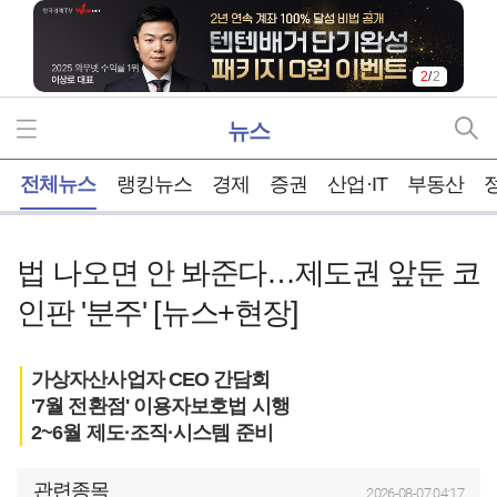
1
/
2
뉴스
홈
전체뉴스
랭킹뉴스
경제
증권
산업·IT
부동산
법 나오면 안 봐준다…제도권 앞둔 코
인판 '분주' [뉴스+현장]
가상자산사업자 CEO 간담회
'7월 전환점' 이용자보호법 시행
2~6월 제도·조직·시스템 준비
관련종목
2026-08-07 04:17