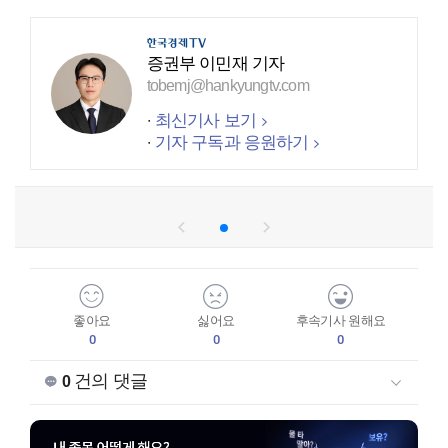
증권부 이민재 기자
tobemj@hankyungtv.com
최신기사 보기
기자 구독과 응원하기
좋아요
싫어요
후속기사 원해요
0
0
0
건의 댓글
0