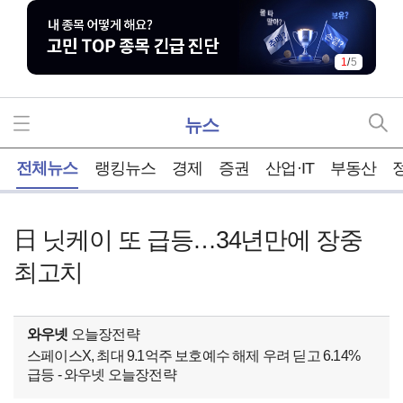
1
/
5
뉴스
홈
전체뉴스
랭킹뉴스
경제
증권
산업·IT
부동산
日 닛케이 또 급등…34년만에 장중
최고치
와우넷
오늘장전략
스페이스X, 최대 9.1억주 보호예수 해제 우려 딛고 6.14%
급등 - 와우넷 오늘장전략