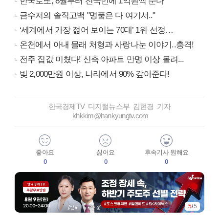
한국로또, 8월부터 전국민에 1억원씩 준다
금수저의 솔직고백 "명품은 다 여기서.."
‘세계에서 가장 젊어 보이는 70대’ 1위 선정…
온천에서 아내 몰래 처형과 사랑나눈 이야기..충격!
전주 집값 미쳤다! 신축 아파트 만명 이상 몰려...
빚 2,000만원 이상, 나라에서 90% 갚아준다!
한국경제TV 디지털뉴스부 김현경 기자
khkkim@hankyungtv.com
좋아요
싫어요
후속기사 원해요
0
0
0
5
/
5