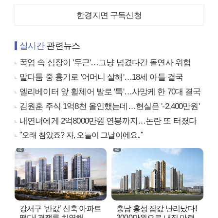
한경지면 구독신청
실시간
관련뉴스
폭염 속 심장이 '두근'…그냥 넘겼다간 돌연사 위험
말다툼 중 흉기로 '어머니 살해'…18세 아들 결국
엘리베이터 앞 휠체어 발로 '툭'…사망케 한 70대 결국
김원훈 주식 1억8천 올인했는데…현실은 '-2,400만원'
내연녀에게 2억8000만원 연봉까지…논란 또 터졌다
"오래 참았죠? 자, 오늘이 그날이에요.."
강서구 ‘반값’ 신축 아파트
충남 홍성 집값 난리났다!
떴다! 경쟁률 치열해..
2000만원으로 내집 마련..