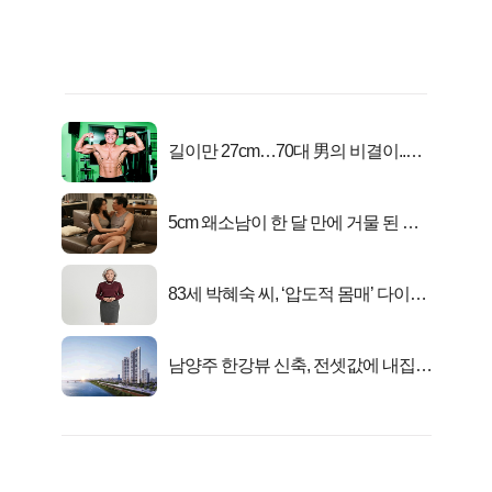
길이만 27cm…70대 男의 비결이..충
격!
5cm 왜소남이 한 달 만에 거물 된 사
연
83세 박혜숙 씨, ‘압도적 몸매’ 다이어
트 신 등극
남양주 한강뷰 신축, 전셋값에 내집마
련!