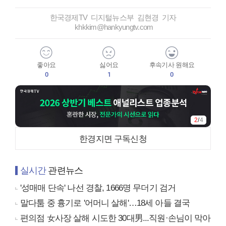
한국경제TV 디지털뉴스부 김현경 기자
khkkim@hankyungtv.com
좋아요
싫어요
후속기사 원해요
0
1
0
3
/
4
한경지면 구독신청
실시간
관련뉴스
'성매매 단속' 나선 경찰, 1666명 무더기 검거
말다툼 중 흉기로 '어머니 살해'…18세 아들 결국
편의점 女사장 살해 시도한 30대男...직원·손님이 막아