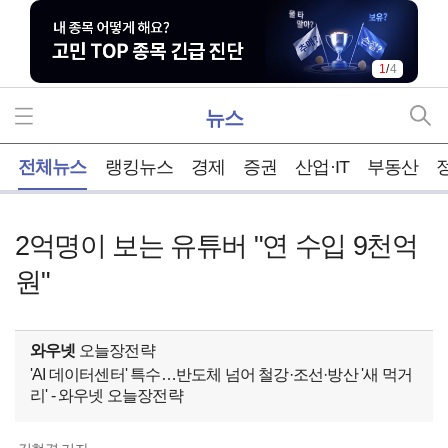
2
/
4
뉴스
홈
전체뉴스
랭킹뉴스
경제
증권
산업·IT
부동산
2억명이 보는 유튜버 "연 수입 9천억
원"
와우넷
오늘장전략
'AI 데이터센터' 특수…반도체 넘어 철강·조선·방산 '새 먹거
리' - 와우넷 오늘장전략