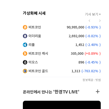
가상화폐 시세
기사 보기 +
920
(
0.00%
)
비트코인
90,995,000
(
-0.93%
)
,220
(
1.32%
)
이더리움
2,692,000
(
-0.82%
)
리플
1,452
(
-2.40%
)
비트코인 캐시
305,000
(
0.89%
)
이오스
896
(
-0.45%
)
비트코인 골드
1,313
(
-763.82%
)
정보제공 : 빗썸
'한경TV LIVE'
온라인에서 만나는