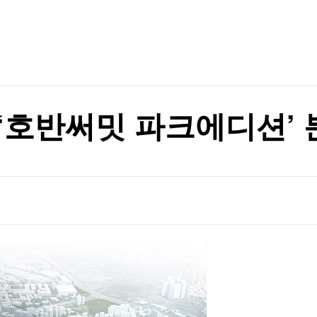
TV홈
무료방송
전체뉴스
증권
파트너스
경제
종목핫라인
추천 상
산업
경제
오늘의 
정치
생활경제
수익후기
국제
기업·CEO
이벤트
칼럼·연재
‘호반써밋 파크에디션’ 
특집방송
전체 프로그램
채널/편성
지역별채널
)
편성표