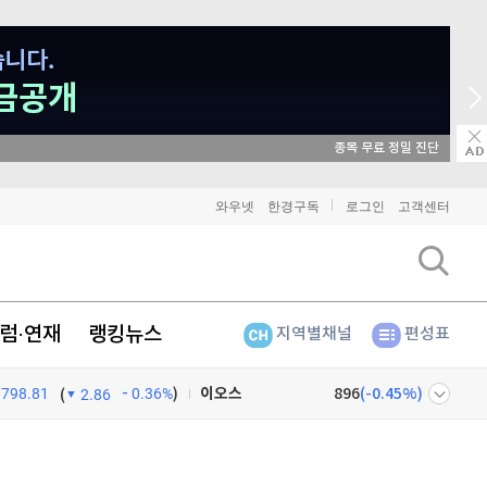
종목 무료 정밀 진단
비트코인
90,995,000
(
-0.93%
)
와우넷
한경구독
로그인
고객센터
이더리움
2,692,000
(
-0.82%
)
리플
1,452
(
-2.4%
)
럼·연재
랭킹뉴스
지역별채널
편성표
비트코인 캐시
305,000
(
0.89%
)
798.81
0.36%
)
이오스
896
(
-0.45%
)
(
2.86
비트코인 골드
1,313
(
-763.82%
)
넷
주식창