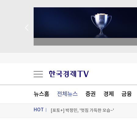
academy.co.kr
서울전자통신, 30억원 제3자배정 유상증자
삼성 '7000억 적자' 정면 돌파…여권폰 앞세워 '
하이닉스, 전날 10% 폭락이어 또 4.8% 급락…삼전
뉴스홈
전체뉴스
증권
경제
금융
두나무, 경찰청 '압수 가상자산 커스터디' 최종 낙
HOT
[포토+] 박정민, '멋짐 가득한 모습~'
"나야, '흑백요리사' 시즌3"
ON AIR
뉴스
[온에어] 성공투자 오후증시