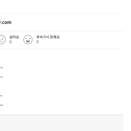
v.com
싫어요
후속기사 원해요
0
0
허지웅 "우리가 지지한 인간들이 이 꼴을"...또 소신 발언
아내 가출하자 성매매女 불러 음주, 아들 살해한 30대
김원훈 주식 1억8천 올인했는데…현실은 '-2,400만원'
"우리 애 사진 왜 적어요?" 민원 폭발…세상이 어쩌다