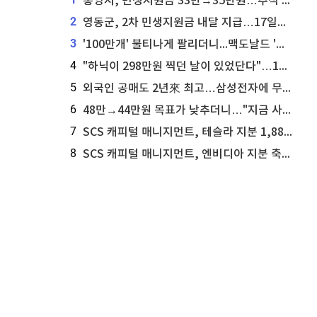
통영시, 민생지원금 33만→35만원…추석 전 푼다
2
영동군, 2차 민생지원금 내달 지급…17일부터 신청 접수
3
'100만개' 불티나게 팔리더니...맥도날드 '충주찰옥수수버거' 돌연 판매 종료
4
"하닉이 298만원 찍던 날이 있었단다"…100만 클릭 '전래동화' 정체
5
외국인 공매도 2년來 최고…삼성전자에 무슨일이 [B급기자의 B급리포트]
6
48만→44만원 목표가 낮추더니…"지금 사라, 70% 오른다"는 종목
7
SCS 캐피털 매니지먼트, 테슬라 지분 1,889주 추가 매수
8
SCS 캐피털 매니지먼트, 엔비디아 지분 축소...8,590주 매도