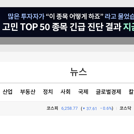
뉴스
폴더블 한류' 시동
 0.2%↑(종합)
산업
부동산
정치
사회
국제
글로벌경제
칼
찰
코스피
6,258.77
0.6%
)
코스닥
(
37.61
TV프로그램
와우