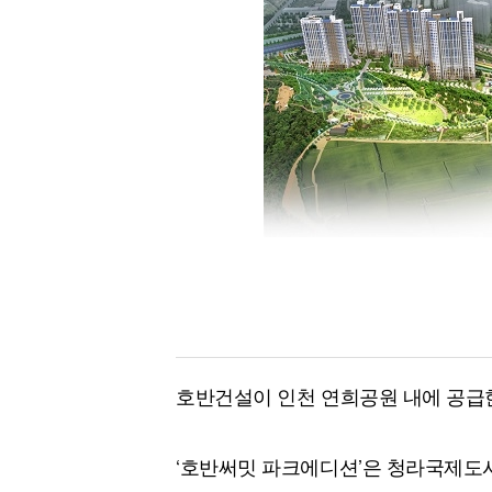
[할인50%] 한·미 투자 올인원 클래스
해외증시
호반건설이 인천 연희공원 내에 공급한
‘호반써밋 파크에디션’은 청라국제도시