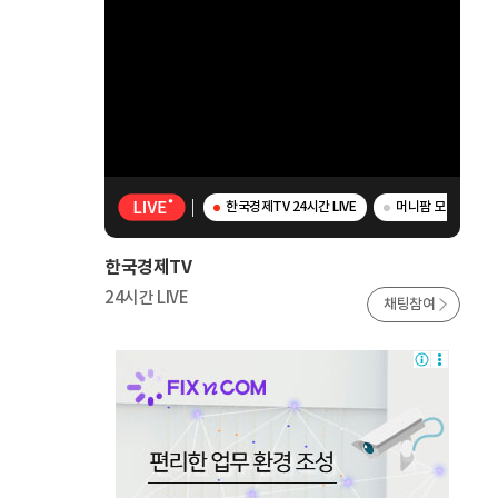
한국경제TV 24시간 LIVE
머니팜 모닝라이브 
한국경제TV
24시간 LIVE
채팅참여