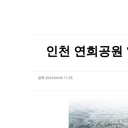
한국경제TV
뉴스홈
서울전자통신, 30억원 제3자배정 유상증자
머니팜 모닝라이브
증권
굿모닝 작전
금융
서울전자통신, 30억원 제3자배정 유상증자
오늘장 뭐사지?
부동산
[오후5시] 뉴스플러스
사회
온로드 (ON ROAD) 인사이트
글로벌경제
인천 연희공원 
랭킹뉴스
입력
2024-04-09 11:05
미네르바아카데미
증권 데이터
스페셜강의
특징주 뉴스
투자/재테크
매매신호 (랭킹100
부동산/세무
투자분석
산업
국내증시
[모집-3기-] 돈버는 트레이딩 투자 북클럽
환율