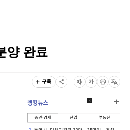
퀀텀
920
(
0%
)
홈
AI추천
이더리움 클래식
9,220
(
1.32%
)
품
마켓이슈
특징주
이벤트
비트코인
90,995,000
(
-0.93%
)
분양 완료
구독
랭킹뉴스
증권·경제
산업
부동산
1