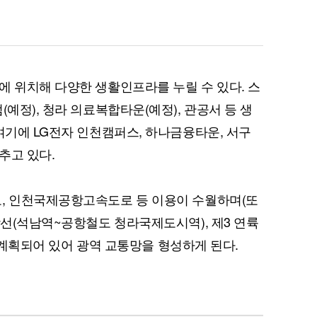
퀀텀
에 위치해 다양한 생활인프라를 누릴 수 있다. 스
(예정), 청라 의료복합타운(예정), 관공서 등 생
이더리움 클래식
9
여기에 LG전자 인천캠퍼스, 하나금융타운, 서구
추고 있다.
로, 인천국제공항고속도로 등 이용이 수월하며(또
장선(석남역~공항철도 청라국제도시역), 제3 연륙
등도 계획되어 있어 광역 교통망을 형성하게 된다.