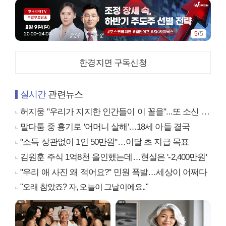
5
/
5
한경지면 구독신청
실시간
관련뉴스
허지웅 "우리가 지지한 인간들이 이 꼴을"...또 소신 발언
말다툼 중 흉기로 '어머니 살해'…18세 아들 결국
"소득 상관없이 1인 50만원"…이달 초 지급 목표
김원훈 주식 1억8천 올인했는데…현실은 '-2,400만원'
"우리 애 사진 왜 적어요?" 민원 폭발…세상이 어쩌다
"오래 참았죠? 자, 오늘이 그날이에요.."