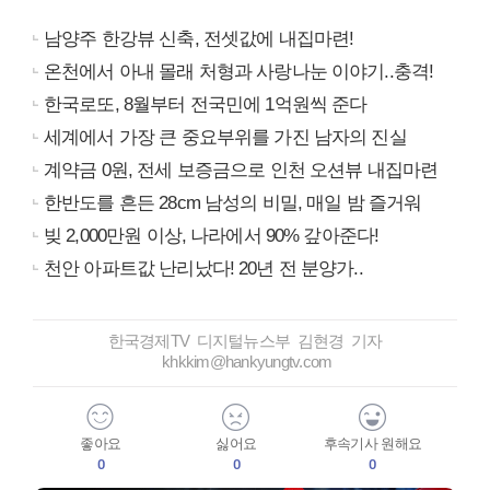
남양주 한강뷰 신축, 전셋값에 내집마련!
온천에서 아내 몰래 처형과 사랑나눈 이야기..충격!
한국로또, 8월부터 전국민에 1억원씩 준다
세계에서 가장 큰 중요부위를 가진 남자의 진실
계약금 0원, 전세 보증금으로 인천 오션뷰 내집마련
한반도를 흔든 28cm 남성의 비밀, 매일 밤 즐거워
빚 2,000만원 이상, 나라에서 90% 갚아준다!
천안 아파트값 난리났다! 20년 전 분양가..
한국경제TV 디지털뉴스부 김현경 기자
khkkim@hankyungtv.com
좋아요
싫어요
후속기사 원해요
0
0
0