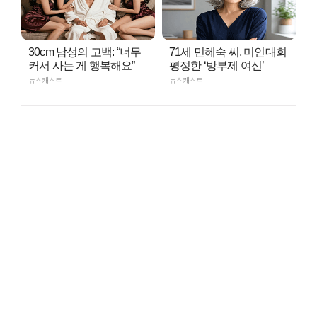
30cm 남성의 고백: “너무
71세 민혜숙 씨, 미인대회
커서 사는 게 행복해요”
평정한 ‘방부제 여신’
뉴스캐스트
뉴스캐스트