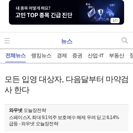
1
/
5
뉴스
홈
전체뉴스
랭킹뉴스
경제
증권
산업·IT
부동산
모든 입영 대상자, 다음달부터 마약검
사 한다
와우넷
오늘장전략
스페이스X, 최대 9.1억주 보호예수 해제 우려 딛고 6.14%
급등 - 와우넷 오늘장전략