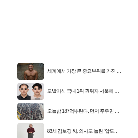
세계에서 가장 큰 중요부위를 가진 남
자의 진실
모발이식 국내 1위 권위자 서울에 있
었다..
오늘밤 187억뿌린다, 먼저 주우면 최
대1억..!
83세 김보경 씨, 의사도 놀란 ‘압도적
피지컬’