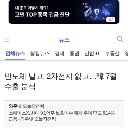
1
/
5
뉴스
홈
전체뉴스
랭킹뉴스
경제
증권
산업·IT
부동산
반도체 날고, 2차전지 앓고…韓 7월
수출 분석
와우넷
오늘장전략
스페이스X, 최대 9.1억주 보호예수 해제 우려 딛고 6.14%
급등 - 와우넷 오늘장전략