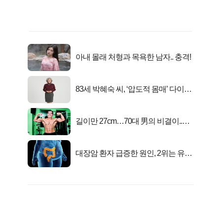
아내 몰래 처형과 목욕한 남자.. 충격!
83세 박혜숙 씨, ‘압도적 몸매’ 다이어
트 신 등극
길이만 27cm…70대 男의 비결이..충
격!
대장암 환자 급증한 원인, 2위는 유산
균 1위는OO..