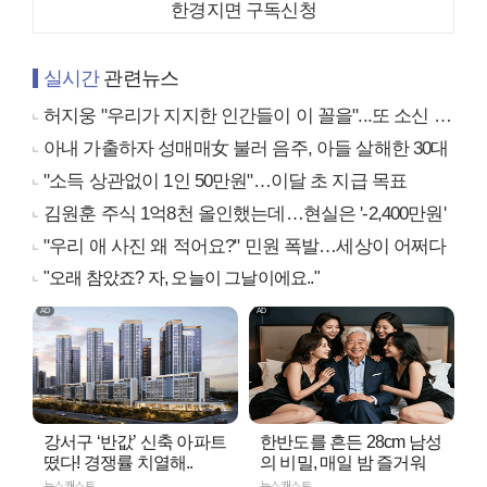
한경지면 구독신청
실시간
관련뉴스
허지웅 "우리가 지지한 인간들이 이 꼴을"...또 소신 발언
아내 가출하자 성매매女 불러 음주, 아들 살해한 30대
"소득 상관없이 1인 50만원"…이달 초 지급 목표
김원훈 주식 1억8천 올인했는데…현실은 '-2,400만원'
"우리 애 사진 왜 적어요?" 민원 폭발…세상이 어쩌다
"오래 참았죠? 자, 오늘이 그날이에요.."
강서구 ‘반값’ 신축 아파트
한반도를 흔든 28cm 남성
떴다! 경쟁률 치열해..
의 비밀, 매일 밤 즐거워
뉴스캐스트
뉴스캐스트