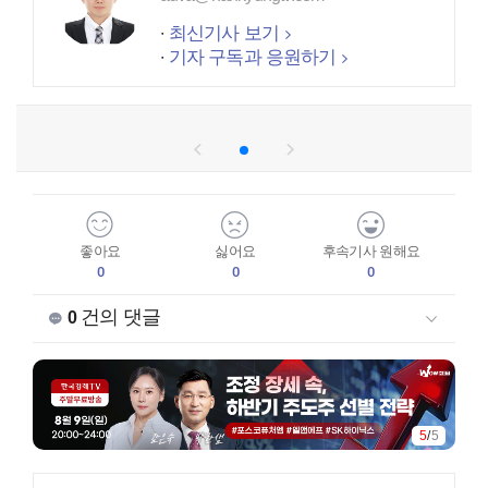
최신기사 보기
기자 구독과 응원하기
좋아요
싫어요
후속기사 원해요
0
0
0
건의 댓글
0
1
/
5