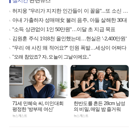
실시간
관련뉴스
허지웅 "우리가 지지한 인간들이 이 꼴을"...또 소신 발언
아내 가출하자 성매매女 불러 음주, 아들 살해한 30대
"소득 상관없이 1인 50만원"…이달 초 지급 목표
김원훈 주식 1억8천 올인했는데…현실은 '-2,400만원'
"우리 애 사진 왜 적어요?" 민원 폭발…세상이 어쩌다
"오래 참았죠? 자, 오늘이 그날이에요.."
71세 민혜숙 씨, 미인대회
한반도를 흔든 28cm 남성
평정한 ‘방부제 여신’
의 비밀, 매일 밤 즐거워
뉴스캐스트
뉴스캐스트