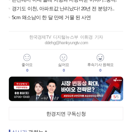
경기도 이천, 아파트값 난리났다! 20년 전 분양가..
5cm 왜소남이 한 달 만에 거물 된 사연
한국경제TV 디지털뉴스부 이휘경 기자
ddehg@hankyungtv.com
좋아요
싫어요
후속기사 원해요
0
0
0
5
/
5
한경지면 구독신청