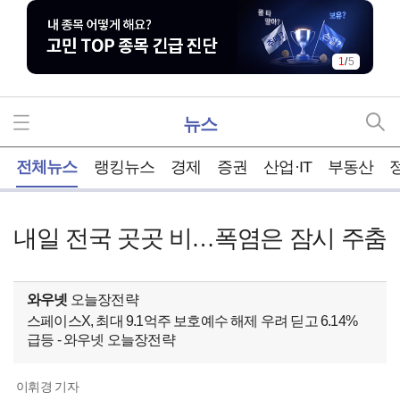
1
/
5
뉴스
홈
전체뉴스
랭킹뉴스
경제
증권
산업·IT
부동산
내일 전국 곳곳 비…폭염은 잠시 주춤
와우넷
오늘장전략
스페이스X, 최대 9.1억주 보호예수 해제 우려 딛고 6.14%
급등 - 와우넷 오늘장전략
이휘경 기자