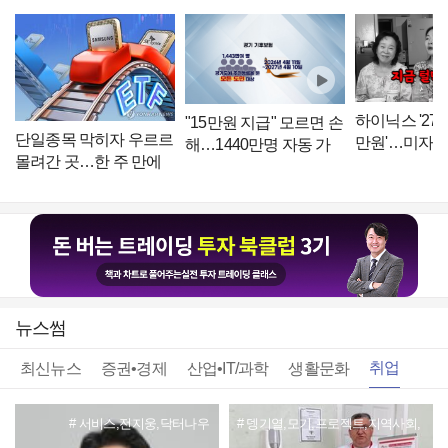
하이닉스 '27
"15만원 지급" 모르면 손
단일종목 막히자 우르르
만원'…미자 
해…1440만명 자동 가
몰려간 곳…한 주 만에
"지금 털면 죽
입 '깜짝' 보험
'대반전'
뉴스썸
취업
최신뉴스
증권•경제
산업•IT/과학
생활문화
서비스,전지웅,닥터나우
뎅기열,모기,프로젝트,지역사회,
의사회,국경,이번