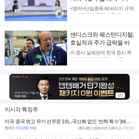
리 [마켓딥다이브]
<앵커>단일종목 레버리지 규제
가 시작되자 관련 상품에...
샌디스크와 웨스턴디지털,
호실적과 주가 급락을 바
라보는 관점은 [마켓무버
미 증시 살펴보며 한국 증시 투
의 국장힌트]
자아이디어까지 찾는 마켓 ...
2
/
2
이시각 특징주
미국·중국 꺾고 무기 선주문 1위...국산화 없인 ‘반짝 특수’ [배창학의 방산인사이드]
현재가
702,000
하락
LIG디펜스앤에어로스페이스
079550