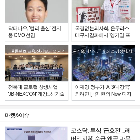
닥터나우, '컬리 출신' 전지
국경없는의사회, 온두라스
웅 CMO 선임
테구시갈파에서 '뎅기열 프
로젝트' 시작
콘텐츠,교육,신기술,산업,지역
기술,디자인,국가,산업,경쟁력,시
대,전략
전북대 글로컬 상생사업
이재명 정부가 'AI 3대 강국'
'JB-NEXCON' 개강...신기술
되려면 [박재현의 New 디자
콘텐츠 인재 양성 착수
인 선언]
마켓&이슈
코스닥, 투심 '급호전'...레
버리지發 수급 왜곡 마무