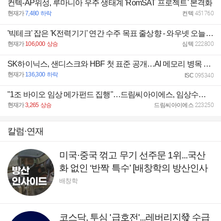
컨텍-AP위성, 루마니아 우주 생태계 'RomSAT 프로젝트' 본격화
현재가
7,480
하락
컨텍
451760
'빅테크' 잡은 'K전력기기' 연간 수주 목표 줄상향 - 와우넷 오늘장전략
현재가
106,000
상승
심텍
222800
SK하이닉스, 샌디스크와 HBF 첫 표준 공개…AI 메모리 병목 푼다 - 와우넷 오늘장전략
현재가
136,300
하락
ISC
095340
"1조 바이오 임상 메가펀드 집행"…드림씨아이에스, 임상수요 확대 기대
현재가
3,265
상승
드림씨아이에스
223250
칼럼·연재
미국·중국 꺾고 무기 선주문 1위...국산
화 없인 ‘반짝 특수’ [배창학의 방산인사
이드]
배창학
코스닥, 투심 '급호전'...레버리지發 수급