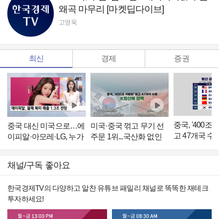
왜곡 마무리 [마켓딥다이브]
고영욱
최신
경제
증권
중국, '400조 
중국 대신 미국으로…에
미국·중국 꺾고 무기 선
고 47개국 수출
이피알·아모레·LG, 누가
주문 1위...국산화 없인
에 장벽
잘했나 [참견하는 기자]
‘반짝 특수’ [배창학의 방
산인사이드]
채널/구독 좋아요
한국경제TV의 다양하고 알찬 유튜브 패밀리 채널로 똑똑한 재테크
투자하세요!