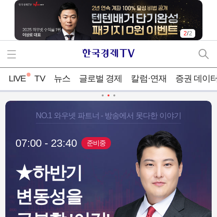
2
/
2
LIVE
TV
뉴스
글로벌 경제
칼럼·연재
증권 데이
NO.1 와우넷 파트너 - 방송에서 못다한 이야기
07:00 - 23:40
준비중
★하반기
꺾고 무기 선주
중국, '400조 국방비' 업고
변동성을
산화 없인 ‘반짝
47개국 수출...K-방산에 장