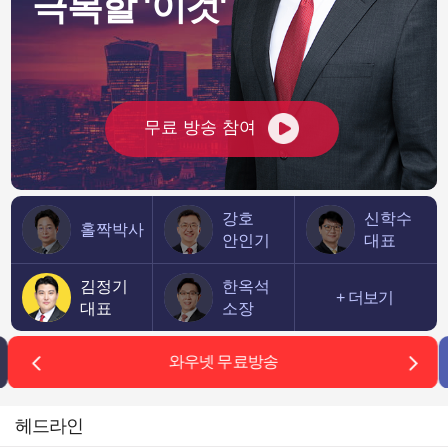
극복할 '이것'
창학의 방산인사이
벽
982.92
26,344.13
나스닥
5.36%
7,704.34
53,894.10
0.24%
다우존스
무료 방송 참여
강호
신학수
홀짝박사
안인기
대표
김정기
한옥석
+ 더보기
대표
소장
와우넷 무료방송
헤드라인