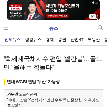
3
/
3
뉴스
홈
전체뉴스
랭킹뉴스
경제
증권
산업·IT
부동산
韓 세계국채지수 편입 '빨간불'…골드
만 "올해는 힘들다"
연내 WGBI 편입 '무산' 가능성
와우넷
오늘장전략
'빅테크' 잡은 'K전력기기' 연간 수주 목표 줄상향 - 와우넷 오
늘장전략