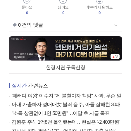
좋아요
싫어요
후속기사 원해요
0
0
0
건의 댓글
0
2
/
3
한경지면 구독신청
실시간
관련뉴스
'패러디 여왕' 이수지 "제 불찰이자 책임" 사과, 무슨 일
아내 가출하자 성매매女 불러 음주, 아들 살해한 30대
"소득 상관없이 1인 50만원"…이달 초 지급 목표
김원훈 주식 1억8천 올인했는데…현실은 '-2,400만원'
치사율 최대 75% '공포'…어린이 사망자 속출 '비상'