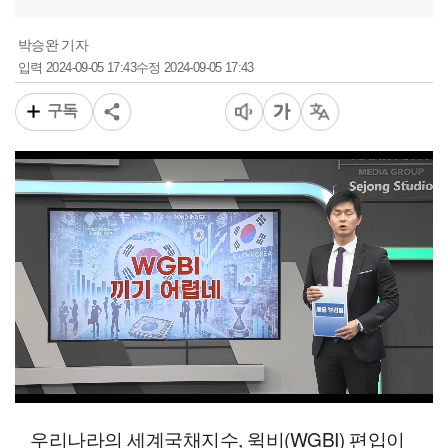
박승완 기자
2024-09-05 17:43
2024-09-05 17:43
입력
수정
구독
00:11
01:55
일반배속
우리나라의 세계국채지수, 윅비(WGBI) 편입이