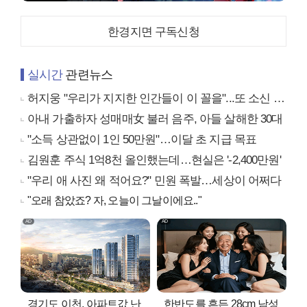
한경지면 구독신청
실시간
관련뉴스
허지웅 "우리가 지지한 인간들이 이 꼴을"...또 소신 발언
아내 가출하자 성매매女 불러 음주, 아들 살해한 30대
"소득 상관없이 1인 50만원"…이달 초 지급 목표
김원훈 주식 1억8천 올인했는데…현실은 '-2,400만원'
"우리 애 사진 왜 적어요?" 민원 폭발…세상이 어쩌다
"오래 참았죠? 자, 오늘이 그날이에요.."
경기도 이천, 아파트값 난
한반도를 흔든 28cm 남성