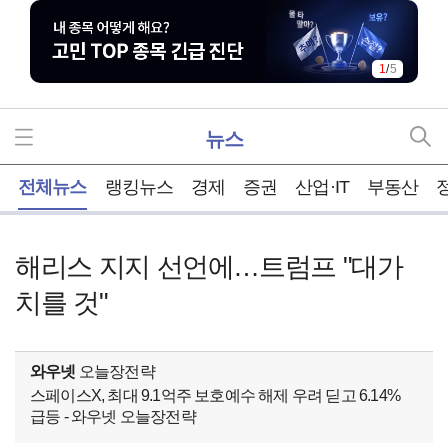
1
/
5
뉴스
홈
전체뉴스
랭킹뉴스
경제
증권
산업·IT
부동산
해리스 지지 선언에…트럼프 "대가
치를 것"
와우넷
오늘장전략
스페이스X, 최대 9.1억주 보호예수 해제 우려 딛고 6.14%
급등 - 와우넷 오늘장전략