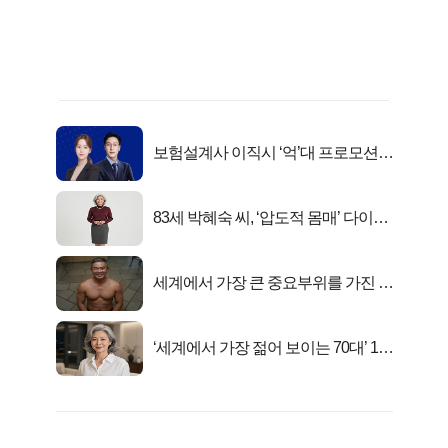
보험설계사 이직시 ‘억’대 프로모션!
키움에셋!
83세 박혜숙 씨, ‘압도적 몸매’ 다이어
트 신 등극
세계에서 가장 큰 중요부위를 가진 남
자의 진실
‘세계에서 가장 젊어 보이는 70대’ 1위
선정…