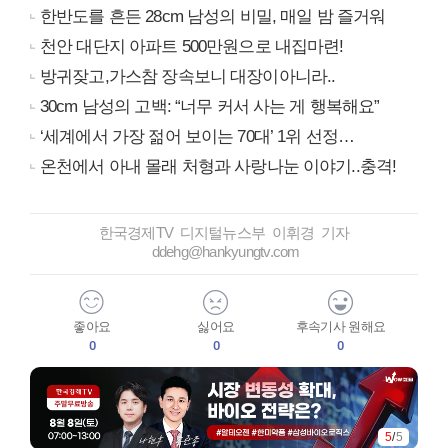
한반도를 흔든 28cm 남성의 비밀, 매일 밤 즐거워
천안 대단지 아파트 500만원으로 내집마련!
방귀잦고,가스참 장속보니 대장이아니라..
30cm 남성의 고백: “너무 커서 사는 게 행복해요”
‘세계에서 가장 젊어 보이는 70대’ 1위 선정…
온천에서 아내 몰래 처형과 사랑나눈 이야기..충격!
한국경제TV 디지털뉴스부 이휘경 기자
ddehg@hankyungtv.com
좋아요
싫어요
후속기사 원해요
0
0
0
5
/
5