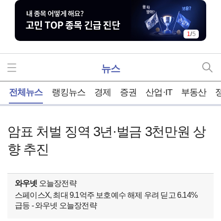
1
/
5
뉴스
홈
전체뉴스
랭킹뉴스
경제
증권
산업·IT
부동산
암표 처벌 징역 3년·벌금 3천만원 상
향 추진
와우넷
오늘장전략
스페이스X, 최대 9.1억주 보호예수 해제 우려 딛고 6.14%
급등 - 와우넷 오늘장전략