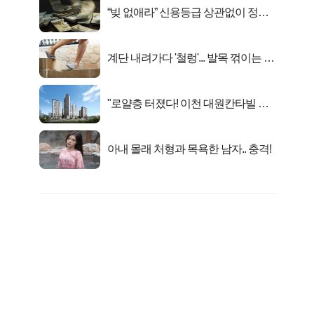
“빚 없애라” 신용등급 상관없이 정부
서 2억지원!
계단 내려가다 '철렁'... 발목 꺾이는 이
유
"로얄층 터졌다! 이천 대원칸타빌 잔
여세대 긴급 공개"
아내 몰래 처형과 목욕한 남자.. 충격!