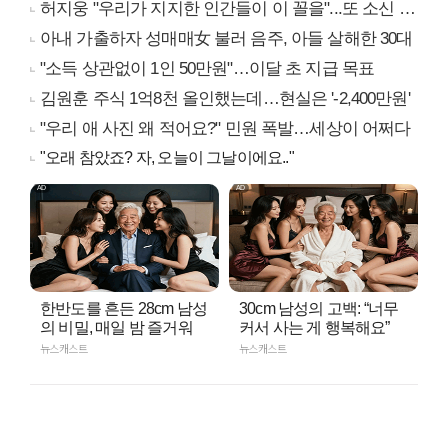
허지웅 "우리가 지지한 인간들이 이 꼴을"...또 소신 발언
아내 가출하자 성매매女 불러 음주, 아들 살해한 30대
"소득 상관없이 1인 50만원"…이달 초 지급 목표
김원훈 주식 1억8천 올인했는데…현실은 '-2,400만원'
"우리 애 사진 왜 적어요?" 민원 폭발…세상이 어쩌다
"오래 참았죠? 자, 오늘이 그날이에요.."
한반도를 흔든 28cm 남성
30cm 남성의 고백: “너무
의 비밀, 매일 밤 즐거워
커서 사는 게 행복해요”
뉴스캐스트
뉴스캐스트