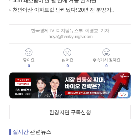
5cm 왜소남이 한 달 만에 거물 된 사연
천안아산 아파트값 난리났다! 20년 전 분양가..
한국경제TV 디지털뉴스부 이영호 기자
hoya@hankyungtv.com
좋아요
싫어요
후속기사 원해요
0
0
0
5
/
5
한경지면 구독신청
실시간
관련뉴스