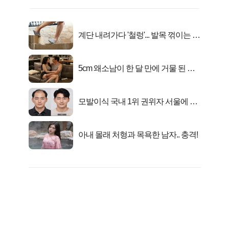
계단 내려가다 '철렁'... 발목 꺾이는 이
유
5cm 왜소남이 한 달 만에 거물 된 사
연
모발이식 국내 1위 권위자 서울에 있
었다..
아내 몰래 처형과 목욕한 남자.. 충격!