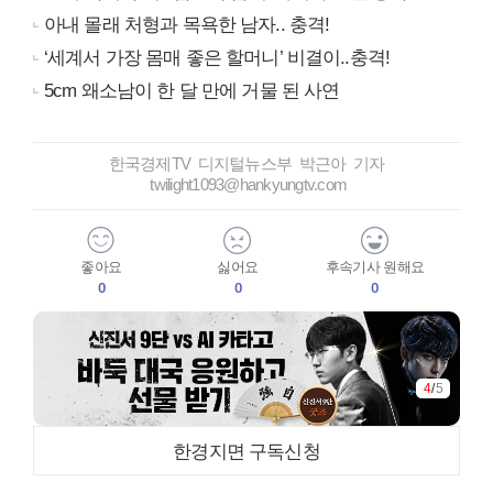
아내 몰래 처형과 목욕한 남자.. 충격!
‘세계서 가장 몸매 좋은 할머니’ 비결이..충격!
5cm 왜소남이 한 달 만에 거물 된 사연
한국경제TV 디지털뉴스부 박근아 기자
twilight1093@hankyungtv.com
좋아요
싫어요
후속기사 원해요
0
0
0
4
/
5
한경지면 구독신청