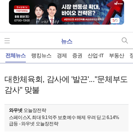
5
/
5
뉴스
홈
전체뉴스
랭킹뉴스
경제
증권
산업·IT
부동산
대한체육회, 감사에 '발끈'..."문체부도
감사" 맞불
와우넷
오늘장전략
스페이스X, 최대 9.1억주 보호예수 해제 우려 딛고 6.14%
급등 - 와우넷 오늘장전략