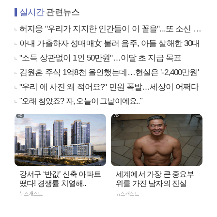
실시간
관련뉴스
허지웅 "우리가 지지한 인간들이 이 꼴을"...또 소신 발언
아내 가출하자 성매매女 불러 음주, 아들 살해한 30대
"소득 상관없이 1인 50만원"…이달 초 지급 목표
김원훈 주식 1억8천 올인했는데…현실은 '-2,400만원'
"우리 애 사진 왜 적어요?" 민원 폭발…세상이 어쩌다
"오래 참았죠? 자, 오늘이 그날이에요.."
강서구 ‘반값’ 신축 아파트
세계에서 가장 큰 중요부
떴다! 경쟁률 치열해..
위를 가진 남자의 진실
뉴스캐스트
뉴스캐스트