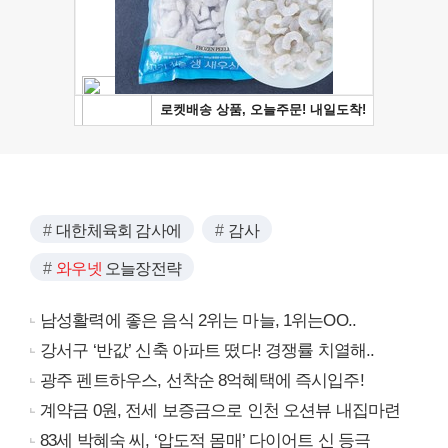
대한체육회 감사에
감사
와우넷
오늘장전략
남성활력에 좋은 음식 2위는 마늘, 1위는OO..
강서구 ‘반값’ 신축 아파트 떴다! 경쟁률 치열해..
광주 펜트하우스, 선착순 8억혜택에 즉시입주!
계약금 0원, 전세 보증금으로 인천 오션뷰 내집마련
83세 박혜숙 씨, ‘압도적 몸매’ 다이어트 신 등극