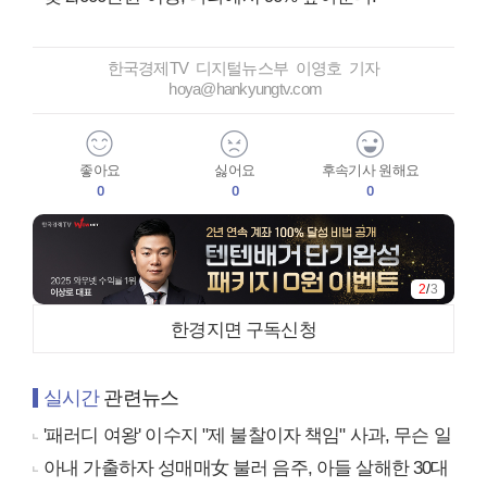
한국경제TV 디지털뉴스부 이영호 기자
hoya@hankyungtv.com
좋아요
싫어요
후속기사 원해요
0
0
0
2
/
3
한경지면 구독신청
실시간
관련뉴스
'패러디 여왕' 이수지 "제 불찰이자 책임" 사과, 무슨 일
아내 가출하자 성매매女 불러 음주, 아들 살해한 30대