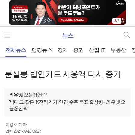
3
/
3
뉴스
홈
전체뉴스
랭킹뉴스
경제
증권
산업·IT
부동산
룸살롱 법인카드 사용액 다시 증가
와우넷
오늘장전략
'빅테크' 잡은 'K전력기기' 연간 수주 목표 줄상향 - 와우넷 오
늘장전략
이영호 기자
2024-09-16 09:27
입력