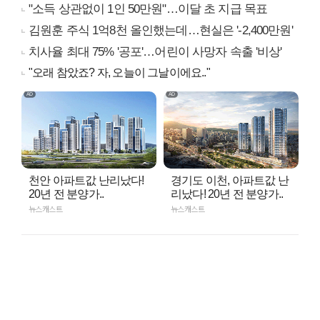
"소득 상관없이 1인 50만원"…이달 초 지급 목표
김원훈 주식 1억8천 올인했는데…현실은 '-2,400만원'
치사율 최대 75% '공포'…어린이 사망자 속출 '비상'
"오래 참았죠? 자, 오늘이 그날이에요.."
천안 아파트값 난리났다!
경기도 이천, 아파트값 난
20년 전 분양가..
리났다! 20년 전 분양가..
뉴스캐스트
뉴스캐스트