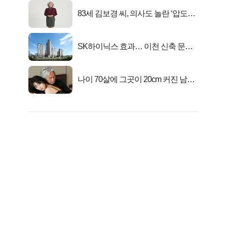
83세 김보경 씨, 의사도 놀란 ‘압도적
피지컬’
SK하이닉스 효과… 이천 신축 문의
급증!
나이 70살에 그곳이 20cm 커진 남자..
충격!