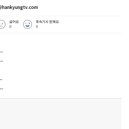
hankyungtv.com
싫어요
후속기사 원해요
0
0
허지웅 "우리가 지지한 인간들이 이 꼴을"...또 소신 발언
아내 가출하자 성매매女 불러 음주, 아들 살해한 30대
김원훈 주식 1억8천 올인했는데…현실은 '-2,400만원'
"우리 애 사진 왜 적어요?" 민원 폭발…세상이 어쩌다