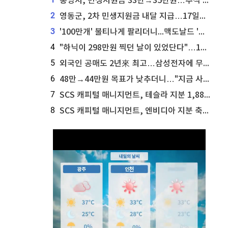
통영시, 민생지원금 33만→35만원…추석 전 푼다
2
영동군, 2차 민생지원금 내달 지급…17일부터 신청 접수
3
'100만개' 불티나게 팔리더니...맥도날드 '충주찰옥수수버거' 돌연 판매 종료
4
"하닉이 298만원 찍던 날이 있었단다"…100만 클릭 '전래동화' 정체
5
외국인 공매도 2년來 최고…삼성전자에 무슨일이 [B급기자의 B급리포트]
6
48만→44만원 목표가 낮추더니…"지금 사라, 70% 오른다"는 종목
7
SCS 캐피털 매니지먼트, 테슬라 지분 1,889주 추가 매수
8
SCS 캐피털 매니지먼트, 엔비디아 지분 축소...8,590주 매도