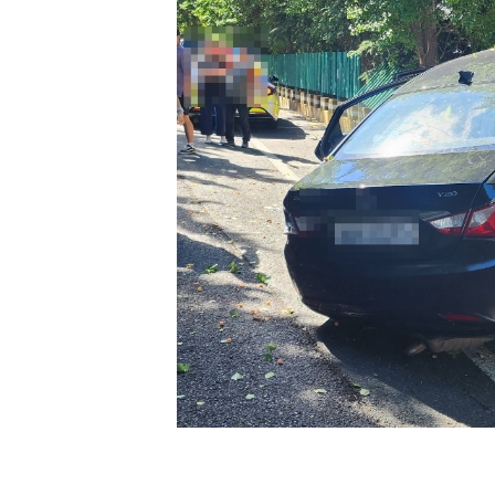
[할인50%] 한·미 투자 올인원 클래스
해외증시