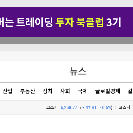
 13만원”
뉴스
영업익 118%↑
산업
부동산
정치
사회
국제
글로벌경제
칼
코스피
6,258.77
0.6%
)
코스닥
(
37.61
TV프로그램
와우
 13만원”