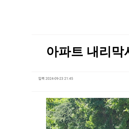
한국경제TV
뉴스홈
IBK證 “엘앤에프, 북미 LFP 공급 본격화…목표가
머니팜 모닝라이브
증권
굿모닝 작전
금융
오늘장 뭐사지?
부동산
[오후5시] 뉴스플러스
사회
온로드 (ON ROAD) 인사이트
글로벌경제
아파트 내리막서
랭킹뉴스
입력
2024-09-23 21:45
미네르바아카데미
증권 데이터
스페셜강의
특징주 뉴스
투자/재테크
매매신호 (랭킹100
부동산/세무
투자분석
산업
국내증시
[모집-3기-] 돈버는 트레이딩 투자 북클럽
환율