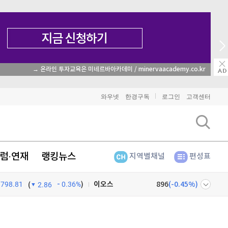
→ 온라인 투자교육은 미네르바아카데미 / minervaacademy.co.kr
비트코인
91,018,000
(
-0.91%
)
이더리움
2,693,000
(
-0.79%
)
와우넷
한경구독
로그인
고객센터
리플
1,451
(
-2.47%
)
비트코인 캐시
304,800
(
0.83%
)
럼·연재
랭킹뉴스
지역별채널
편성표
이오스
896
(
-0.45%
)
798.81
0.36%
)
비트코인 골드
1,313
(
-763.82%
)
(
2.86
퀀텀
920
(
0%
)
넷
주식창