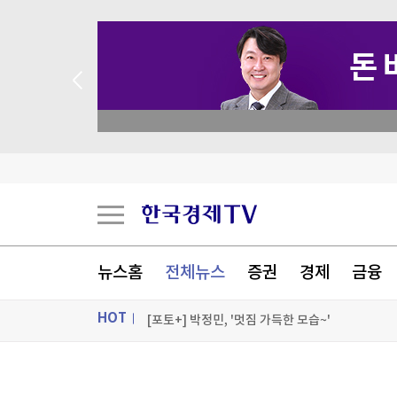
 애널리스트 업종 분석
IBK證 “엘앤에프, 북미 LFP 공급 본격화…목표가
코스피 소폭 하락…SK 하이닉스 5% 가까이 급락
대원제약 상반기 매출 3천109억원…3.1% 증가
아라미드·타이어코드 날았다…코오롱인더, 2분기 
뉴스홈
전체뉴스
증권
경제
금융
[포토+] 박정민, '멋짐 가득한 모습~'
HOT
"나야, '흑백요리사' 시즌3"
[온에어] 종목쇼
ON AIR
뉴스
IBK證 “엘앤에프, 북미 LFP 공급 본격화…목표가