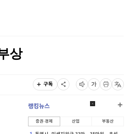
이더리움 클래식
9,220
(
1.32%
)
홈
AI추천
비트코인
91,018,000
(
-0.91%
)
품
마켓이슈
특징주
이벤트
 부상
구독
랭킹뉴스
증권·경제
산업
부동산
1