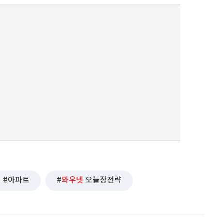
퀀텀
이더리움 클래식
9
아파트
와우넷
오늘장전략