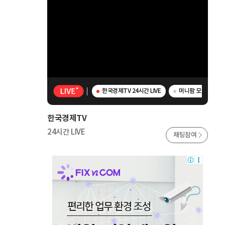
한국경제TV 24시간 LIVE
머니팜 모닝라이브 
한국경제TV
24시간 LIVE
채팅참여