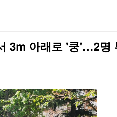
TV홈
무료방송
전체뉴스
 13만원”
증권
파트너스
경제
종목핫라인
추천 상
산업
경제
오늘의 
정치
생활경제
수익후기
국제
기업·CEO
이벤트
칼럼·연재
 3m 아래로 '쿵'…2명
특집방송
전체 프로그램
채널/편성
지역별채널
)
편성표