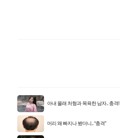
아내 몰래 처형과 목욕한 남자.. 충격!
머리 왜 빠지나 봤더니.. “충격”