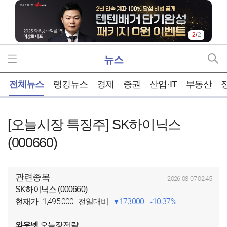
2
/
2
뉴스
홈
전체뉴스
랭킹뉴스
경제
증권
산업·IT
부동산
[오늘시장 특징주] SK하이닉스
(000660)
관련종목
2026-08-07 02:45
SK하이닉스 (000660)
1,495,000
173000
10.37%
현재가
전일대비
와우넷
오늘장전략