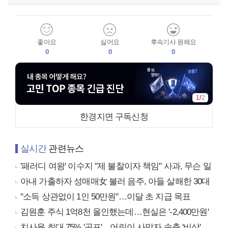
좋아요
싫어요
후속기사 원해요
0
0
0
1
/
2
한경지면 구독신청
실시간
관련뉴스
'패러디 여왕' 이수지 "제 불찰이자 책임" 사과, 무슨 일
아내 가출하자 성매매女 불러 음주, 아들 살해한 30대
"소득 상관없이 1인 50만원"…이달 초 지급 목표
김원훈 주식 1억8천 올인했는데…현실은 '-2,400만원'
치사율 최대 75% '공포'…어린이 사망자 속출 '비상'