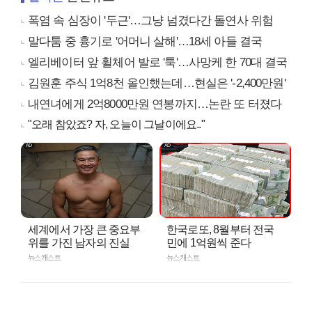
폭염 속 심장이 '두근'…그냥 넘겼다간 돌연사 위험
말다툼 중 흉기로 '어머니 살해'…18세 아들 결국
엘리베이터 앞 휠체어 발로 '툭'…사망케 한 70대 결국
김원훈 주식 1억8천 올인했는데…현실은 '-2,400만원'
내연녀에게 2억8000만원 연봉까지…논란 또 터졌다
"오래 참았죠? 자, 오늘이 그날이에요.."
세계에서 가장 큰 중요부
한국로또, 8월부터 전국
위를 가진 남자의 진실
민에 1억원씩 준다
뉴스캐스트
뉴스캐스트