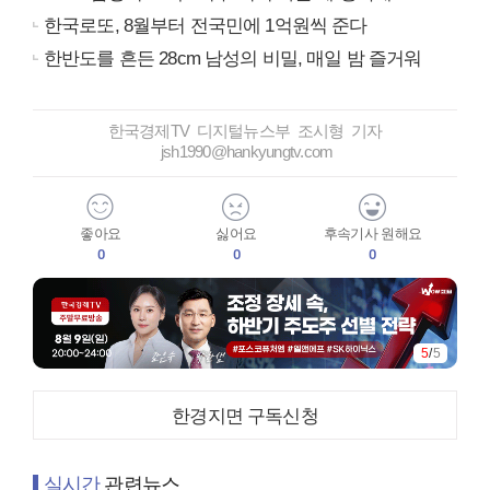
한국로또, 8월부터 전국민에 1억원씩 준다
한반도를 흔든 28cm 남성의 비밀, 매일 밤 즐거워
한국경제TV 디지털뉴스부 조시형 기자
jsh1990@hankyungtv.com
좋아요
싫어요
후속기사 원해요
0
0
0
5
/
5
한경지면 구독신청
실시간
관련뉴스