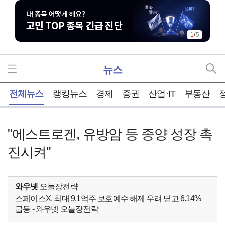
1
/
5
뉴스
홈
전체뉴스
랭킹뉴스
경제
증권
산업·IT
부동산
"에스트로겐, 유방암 등 종양 성장 촉
진시켜"
와우넷
오늘장전략
스페이스X, 최대 9.1억주 보호예수 해제 우려 딛고 6.14%
급등 - 와우넷 오늘장전략