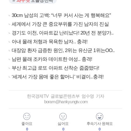
와우넷
오늘장전략
30cm 남성의 고백: “너무 커서 사는 게 행복해요”
세계에서 가장 큰 중요부위를 가진 남자의 진실
경기도 이천, 아파트값 난리났다! 20년 전 분양가..
아내 몰래 처형과 목욕한 남자.. 충격!
대장암 환자 급증한 원인, 2위는 유산균 1위는OO..
남편 몰래 조카와 데이트한 여성.. 충격!
부산 최고급 로또 아파트 선착순 줍줍떴다!
‘세계서 가장 몸매 좋은 할머니’ 비결이..충격!
한국경제TV 글로벌콘텐츠부 엄수영 기자
boram@hankyungtv.com
좋아요
싫어요
후속기사 원해요
0
0
0