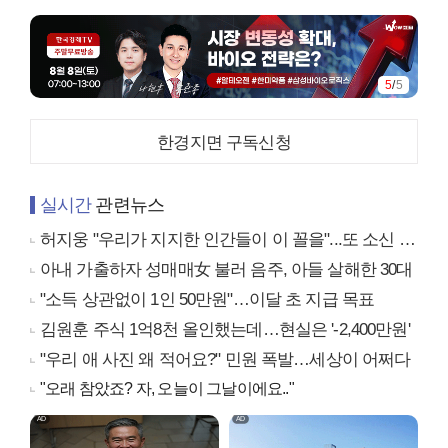
5
/
5
한경지면 구독신청
실시간
관련뉴스
허지웅 "우리가 지지한 인간들이 이 꼴을"...또 소신 발언
아내 가출하자 성매매女 불러 음주, 아들 살해한 30대
"소득 상관없이 1인 50만원"…이달 초 지급 목표
김원훈 주식 1억8천 올인했는데…현실은 '-2,400만원'
"우리 애 사진 왜 적어요?" 민원 폭발…세상이 어쩌다
"오래 참았죠? 자, 오늘이 그날이에요.."