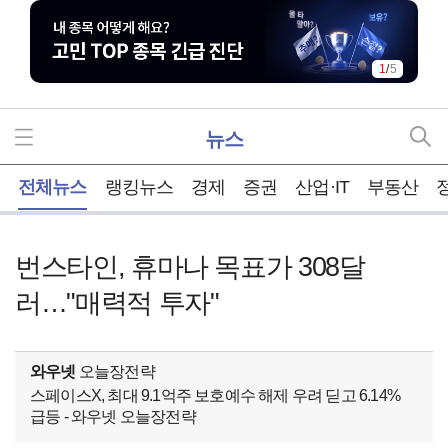
1
/
5
뉴스
홈
전체뉴스
랭킹뉴스
경제
증권
산업·IT
부동산
번스타인, 휴마나 목표가 308달
러…"매력적 투자"
와우넷
오늘장전략
스페이스X, 최대 9.1억주 보호예수 해제 우려 딛고 6.14%
급등 - 와우넷 오늘장전략