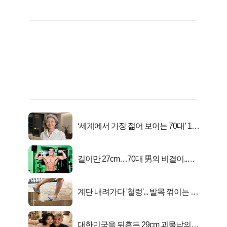
‘세계에서 가장 젊어 보이는 70대’ 1위
선정…
길이만 27cm…70대 男의 비결이..충
격!
계단 내려가다 '철렁'... 발목 꺾이는 이
유
대한민국을 뒤흔든 29cm 괴물남의