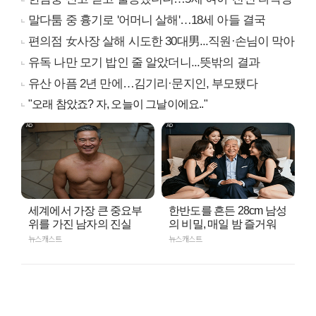
말다툼 중 흉기로 '어머니 살해'…18세 아들 결국
편의점 女사장 살해 시도한 30대男...직원·손님이 막아
유독 나만 모기 밥인 줄 알았더니...뜻밖의 결과
유산 아픔 2년 만에…김기리·문지인, 부모됐다
"오래 참았죠? 자, 오늘이 그날이에요.."
세계에서 가장 큰 중요부
한반도를 흔든 28cm 남성
위를 가진 남자의 진실
의 비밀, 매일 밤 즐거워
뉴스캐스트
뉴스캐스트