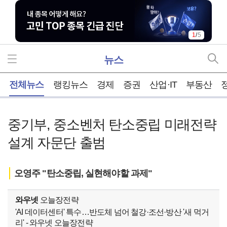
2
/
5
뉴스
홈
전체뉴스
랭킹뉴스
경제
증권
산업·IT
부동산
중기부, 중소벤처 탄소중립 미래전략
설계 자문단 출범
오영주 "탄소중립, 실현해야할 과제"
와우넷
오늘장전략
'AI 데이터센터' 특수…반도체 넘어 철강·조선·방산 '새 먹거
리' - 와우넷 오늘장전략