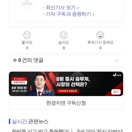
최신기사 보기
기자 구독과 응원하기
좋아요
싫어요
후속기사 원해요
0
0
0
건의 댓글
0
5
/
5
한경지면 구독신청
실시간
관련뉴스
한밤중 신고 받고 출동했더니…5세 여아 '전신 타박상'