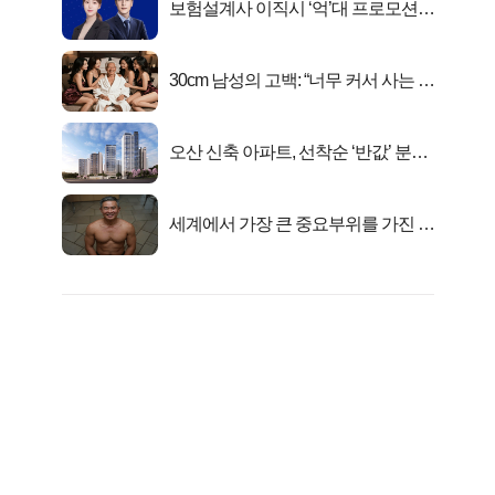
보험설계사 이직시 ‘억’대 프로모션!
키움에셋!
30cm 남성의 고백: “너무 커서 사는 게
행복해요”
오산 신축 아파트, 선착순 ‘반값’ 분양
시작..
세계에서 가장 큰 중요부위를 가진 남
자의 진실