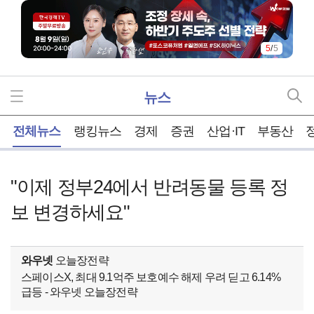
5
/
5
뉴스
홈
전체뉴스
랭킹뉴스
경제
증권
산업·IT
부동산
"이제 정부24에서 반려동물 등록 정
보 변경하세요"
와우넷
오늘장전략
스페이스X, 최대 9.1억주 보호예수 해제 우려 딛고 6.14%
급등 - 와우넷 오늘장전략