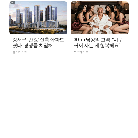
강서구 ‘반값’ 신축 아파트
30cm 남성의 고백: “너무
떴다! 경쟁률 치열해..
커서 사는 게 행복해요”
뉴스캐스트
뉴스캐스트