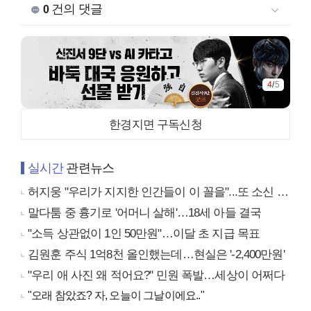
건의 댓글
0
4
/
5
한경지면 구독신청
실시간
관련뉴스
허지웅 "우리가 지지한 인간들이 이 꼴을"...또 소신 발언
말다툼 중 흉기로 '어머니 살해'…18세 아들 결국
"소득 상관없이 1인 50만원"…이달 초 지급 목표
김원훈 주식 1억8천 올인했는데…현실은 '-2,400만원'
"우리 애 사진 왜 적어요?" 민원 폭발…세상이 어쩌다
"오래 참았죠? 자, 오늘이 그날이에요.."