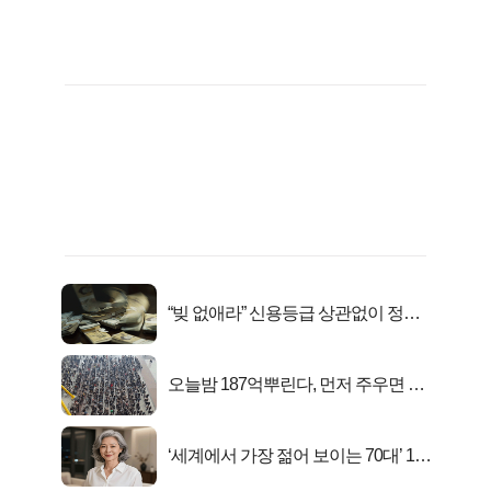
“빚 없애라” 신용등급 상관없이 정부
서 2억지원!
오늘밤 187억뿌린다, 먼저 주우면 최
대1억..!
‘세계에서 가장 젊어 보이는 70대’ 1위
선정…