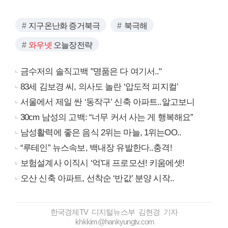
지구온난화 증거북극
북극해
와우넷
오늘장전략
금수저의 솔직고백 "명품은 다 여기서.."
83세 김보경 씨, 의사도 놀란 ‘압도적 피지컬’
서울에서 제일 싼 ‘동작구’ 신축 아파트..알고보니
30cm 남성의 고백: “너무 커서 사는 게 행복해요”
남성활력에 좋은 음식 2위는 마늘, 1위는OO..
“루테인” 뉴스속보, 백내장 유발한다..충격!
보험설계사 이직시 ‘억’대 프로모션! 키움에셋!
오산 신축 아파트, 선착순 ‘반값’ 분양 시작..
한국경제TV 디지털뉴스부 김현경 기자
khkkim@hankyungtv.com