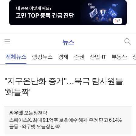
1
/
5
뉴스
홈
전체뉴스
랭킹뉴스
경제
증권
산업·IT
부동산
"지구온난화 증거"…북극 탐사원들
'화들짝'
와우넷
오늘장전략
스페이스X, 최대 9.1억주 보호예수 해제 우려 딛고 6.14%
급등 - 와우넷 오늘장전략