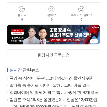
좋아요
싫어요
후속기사 원해요
0
0
0
5
/
5
한경지면 구독신청
실시간
관련뉴스
폭염 속 심장이 '두근'…그냥 넘겼다간 돌연사 위험
말다툼 중 흉기로 '어머니 살해'…18세 아들 결국
엘리베이터 앞 휠체어 발로 '툭'…사망케 한 70대 결국
김원훈 주식 1억8천 올인했는데…현실은 '-2,400만원'
내연녀에게 2억8000만원 연봉까지…논란 또 터졌다